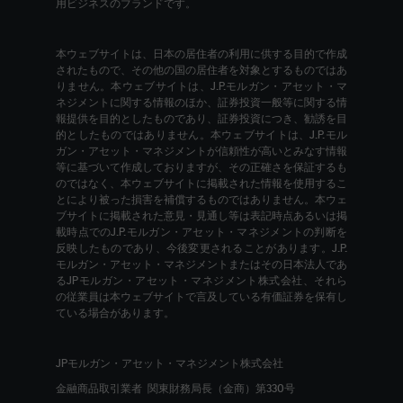
用ビジネスのブランドです。
本ウェブサイトは、日本の居住者の利用に供する目的で作成
されたもので、その他の国の居住者を対象とするものではあ
りません。本ウェブサイトは、J.P.モルガン・アセット・マ
ネジメントに関する情報のほか、証券投資一般等に関する情
報提供を目的としたものであり、証券投資につき、勧誘を目
的としたものではありません。本ウェブサイトは、J.P.モル
ガン・アセット・マネジメントが信頼性が高いとみなす情報
等に基づいて作成しておりますが、その正確さを保証するも
のではなく、本ウェブサイトに掲載された情報を使用するこ
とにより被った損害を補償するものではありません。本ウェ
ブサイトに掲載された意見・見通し等は表記時点あるいは掲
載時点でのJ.P.モルガン・アセット・マネジメントの判断を
反映したものであり、今後変更されることがあります。J.P.
モルガン・アセット・マネジメントまたはその日本法人であ
るJPモルガン・アセット・マネジメント株式会社、それら
の従業員は本ウェブサイトで言及している有価証券を保有し
ている場合があります。
JPモルガン・アセット・マネジメント株式会社
金融商品取引業者 関東財務局長（金商）第330号