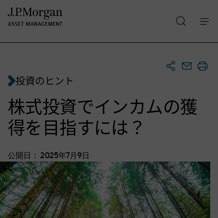
検
Skip
索
to
main
content
投資のヒント
株式投資でインカムの獲
得を目指すには？
公開日：
2025年7月9日
株式投資でインカムの獲