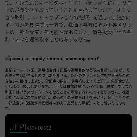
て、インカムとキャピタル・ゲイン（値上がり益）、リス
クのバランスを取っていくことを目指しています。オプシ
ョン取引（コール・オプションの売却）を通じて、追加の
インカムを獲得する一方で、株価上昇時にその上昇メリッ
トの一部を放棄する可能性があります。債券投資に伴う金
利リスクを通常取ることはありません。
上記はイメージ図。運用担当者は記載の運用目的の実現を目指しますが、そ
の結果を保証するものではありません。記載のファンドは定期的な分配金の
支払いを目指しますが、分配金の額は市場環境によって上下し、分配金が支
払われない場合もあります。利回りは市場環境によって変動します。プラスの
利回りはプラスのリターンとなることを示唆するものではありません。株価
変動による実質的な影響は、株価の上昇分または下落分から、値上がり益の
一部放棄分（株価が行使価格を超えて上昇した場合）を差し引いたもので
す。
JEPI
46641Q332