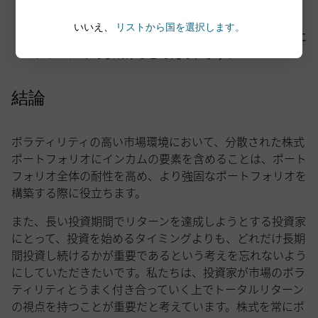
レンジ相場：
株式から得られる配当金とオプション
いいえ、
リストから国を選択します。
の売却から得られるプレミアムがトータルリターンに
プラスに寄与し続けると考えられます。
結論
ボラティリティの高い市場環境において、分散された株式
ポートフォリオにインカムの要素を含めることは、ポート
フォリオ全体の耐性を高め、より強固なポートフォリオを
構築する際に役立ちます。
また、長い投資期間でリターンを達成しようとする投資家
にとって、投資を始めるタイミングよりも、どれだけ長期
間投資し続けるかが重要であるという考えを忘れないよう
にしていただきたいです。私たちは、投資家が市場のボラ
ティリティとうまく付き合っていく上でトータルリターン
の視点を持つことが重要だと考えています。株式を常にポ