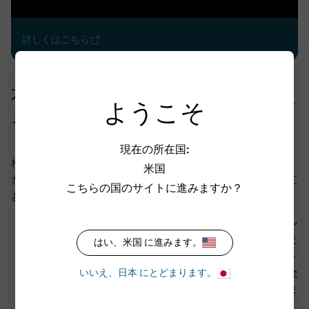
詳しくはこちら
不確実な市場環境における投資を考え
ようこそ
る
現在の所在国:
株式投資は市場が上昇基調の時にその本領を発揮します
米国
が、株式市場の方向性が定まらない、不確実な投資環境に
こちらの国のサイトに進みますか？
おいても以下のような投資機会が存在します：
下落相場：
ボラティリティの上昇は、一般的にオプシ
ョン売却時に得られるプレミアムの上昇をもたらしま
はい、米国 に進みます。
す。得られたオプション・プレミアムは、株式ポート
フォリオのキャピタル・ロス（損失）の一部または全
いいえ、日本 にとどまります。
部を相殺し、下方リスクを低減する効果が期待されま
す。