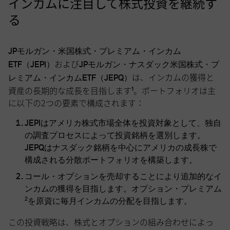
インカムに注目して株式投資を継続す
る
JPモルガン・米国株式・プレミアム・インカム
および
ETF（JEPI）
JPモルガン・ナスダック米国株式・プ
は、インカムの獲得と
レミアム・インカムETF（JEPQ）
資産の長期的な成長を目指します
。ポートフォリオは主
1
に以下の2つの要素で構成されます：
JEPIはアメリカ株式市場全体
を投資対象として、独自
の調査プロセスによって投資銘柄を選別します。
JEPQはナスダック銘柄を中心にアメリカの成長株
で
構成される分散ポートフォリオを構築します。
コール・オプションを売却
することにより追加的なイ
ンカムの獲得を目指します。オプション・プレミアム
2
を原資に毎月インカムの分配を目指します。
この投資戦略は、株式とオプションの組み合わせによっ