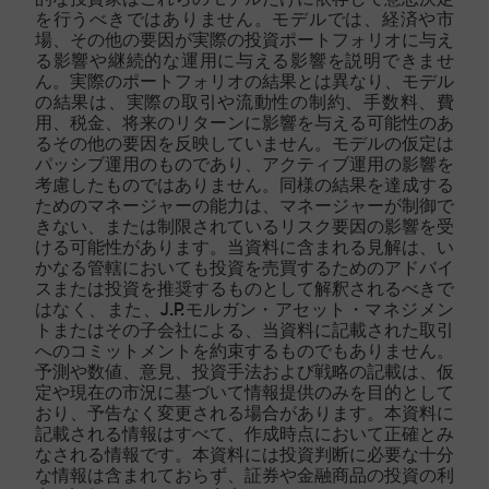
を行うべきではありません。モデルでは、経済や市
場、その他の要因が実際の投資ポートフォリオに与え
る影響や継続的な運用に与える影響を説明できませ
ん。実際のポートフォリオの結果とは異なり、モデル
の結果は、実際の取引や流動性の制約、手数料、費
用、税金、将来のリターンに影響を与える可能性のあ
るその他の要因を反映していません。モデルの仮定は
パッシブ運用のものであり、アクティブ運用の影響を
考慮したものではありません。同様の結果を達成する
ためのマネージャーの能力は、マネージャーが制御で
きない、または制限されているリスク要因の影響を受
ける可能性があります。当資料に含まれる見解は、い
かなる管轄においても投資を売買するためのアドバイ
スまたは投資を推奨するものとして解釈されるべきで
はなく、また、J.P.モルガン・アセット・マネジメン
トまたはその子会社による、当資料に記載された取引
へのコミットメントを約束するものでもありません。
予測や数値、意見、投資手法および戦略の記載は、仮
定や現在の市況に基づいて情報提供のみを目的として
おり、予告なく変更される場合があります。本資料に
記載される情報はすべて、作成時点において正確とみ
なされる情報です。本資料には投資判断に必要な十分
な情報は含まれておらず、証券や金融商品の投資の利