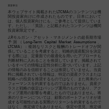
重要事項
本ウェブサイト掲載されたLTCMAのコンテンツは機
関投資家向けに作成されたものです。日本において
は、個人投資家向けにも、ご参考として提供していま
す。ただし、「英語」と記載されたコンテンツは機関
投資家限定です。
J.P.モルガン・アセット・マネジメントの超長期市場
予測（Long-Term Capital Market Assumptions、
LTCMA）：複雑なリスクと報酬のトレードオフが関
係していることを考慮すると、戦略的資産配分を決定
する際には、定量面での最適化を用いたアプローチも
判断材料に入れることを推奨しています。掲載されて
いるすべての情報は定性分析に基づいています。上記
の情報のみを信頼することは推奨していません。当資
料に掲載されている情報は、特定の資産クラスまたは
戦略への投資を推奨するものではなく、また将来のパ
フォーマンスを約束するものではありません。資産ク
ラスと戦略の仮定はパッシブ運用のものであり、アク
ティブ運用の影響を考慮したものではありません。将
来のリターンについては、顧客のポートフォリオが達
成する可能性のある実際のリターンを約束するもので
はなく、推定値でもありません。仮定や意見、推定値