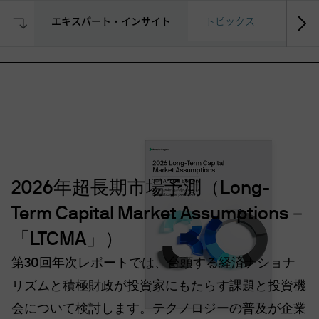
エキスパート・インサイト
トピックス
期待リ
検
Skip
索
to
main
content
2026年超長期市場予測（Long-
Term Capital Market Assumptions－
「LTCMA」）
第30回年次レポートでは、台頭する経済ナショナ
リズムと積極財政が投資家にもたらす課題と投資機
会について検討します。テクノロジーの普及が企業