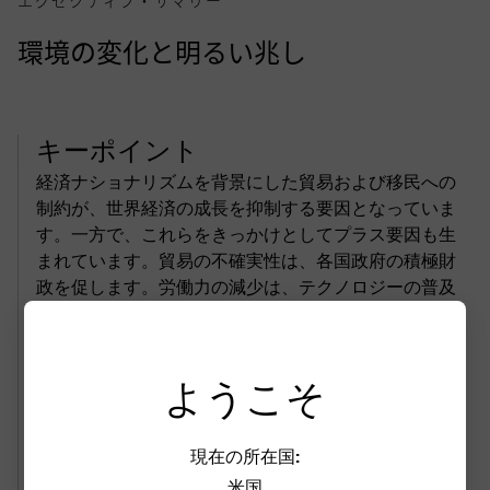
エグゼクティブ・サマリー
環境の変化と明るい兆し
キーポイント
経済ナショナリズムを背景にした貿易および移民への
制約が、世界経済の成長を抑制する要因となっていま
す。一方で、これらをきっかけとしてプラス要因も生
まれています。貿易の不確実性は、各国政府の積極財
政を促します。労働力の減少は、テクノロジーの普及
を加速させ、企業利益の押し上げと長期的な生産性の
改善につながります。
ようこそ
過去 1年間にわたり株式市場の力強い上昇が続きました
が、期待リターンは魅力的な水準が続いています。世
界株式では、企業の収益力がバリュエーションの高さ
現在の所在国:
を正当化しています。ターム・プレミアムが上昇する
米国