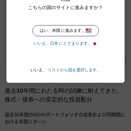
なか、債券の期待リターンも上昇しています。オルタ
こちらの国のサイトに進みますか？
ナティブ資産は、ポートフォリオをより頑健にする機
会を提供します。
経済環境は変化しています。しかし、現在の投資家が
はい、米国 に進みます。
抱える懸念材料の多くは、長期的には改善が見込まれ
いいえ、日本 にとどまります。
ます。
詳細はこちら（英語）
いいえ、
リストから国を選択します。
過去30年間にわたる時の試練に耐えてきた、
株式・債券への安定的な投資配分
過去30年間の60/40ポートフォリオの成長および同期間に
おける年間リターン