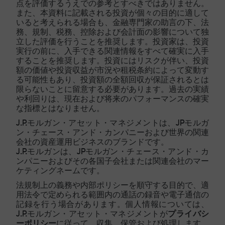
点を評価するうえでの参考とすべきではありません。
また、本資料に記載される投資が個々の目的に適して
いると考えられる場合も、金融専門家の助言の下、法
務、規制、税務、控除および会計面の影響について独
立した評価を行うことを推奨します。投資家は、投資
実行の前に、入手できる関連情報をすべて確実に入手
することを推奨します。投資にはリスクが伴い、投資
額の価値や投資収益が市況や租税条約によって変動す
る可能性もあり、投資額の全額回収が保証されるとは
限らないことに留意する必要があります。過去の実績
や利回りは、現在および将来のパフォーマンスの確実
な指標とはなりません。
J.P.モルガン・アセット・マネジメントは、JPモルガ
ン・チェース・アンド・カンパニーおよび世界の関連
会社の資産運用ビジネスのブランドです。
J.P.モルガンは、JPモルガン・チェース・アンド・カ
ンパニーおよびその各国子会社または関連会社のマー
ケティングネームです。
法規制上の義務や内部ポリシーを順守する目的で、適
用法令で定められる範囲内の通話の録音や電子通信の
記録を行う場合があります。個人情報については、
J.P.モルガン・アセット・マネジメントが
プライバシ
ーポリシー
に従って、収集、保管および処理します。