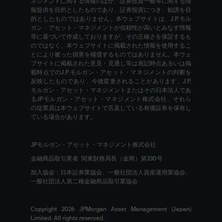
ネジメントに関する情報のほか、証券投資一般等に関する情
報提供を目的としたものであり、証券投資につき、勧誘を目
的としたものではありません。本ウェブサイトは、J.P.モル
ガン・アセット・マネジメントが信頼性が高いとみなす情報
等に基づいて作成しておりますが、その正確さを保証するも
のではなく、本ウェブサイトに掲載された情報を使用するこ
とにより被った損害を補償するものではありません。本ウェ
ブサイトに掲載された意見・見通し等は表記時点あるいは掲
載時点でのJ.P.モルガン・アセット・マネジメントの判断を
反映したものであり、今後変更されることがあります。J.P.
モルガン・アセット・マネジメントまたはその日本法人であ
るJPモルガン・アセット・マネジメント株式会社、それら
の従業員は本ウェブサイトで言及している有価証券を保有し
ている場合があります。
JPモルガン・アセット・マネジメント株式会社
金融商品取引業者 関東財務局長（金商）第330号
加入協会：日本証券業協会、一般社団法人資産運用業協会、
一般社団法人第二種金融商品取引業協会
Copyright 2026 JPMorgan Asset Management (Japan)
Limited. All rights reserved.