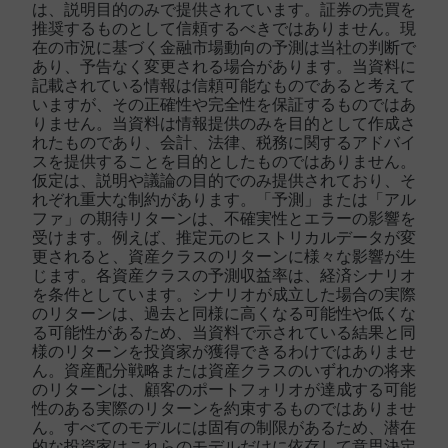
は、説明目的のみで提供されています。証券の売買を
推奨するものとして信頼するべきではありません。現
在の市況に基づく金融市場動向の予測は当社の判断で
あり、予告なく変更される場合があります。当資料に
記載されている情報は信頼可能なものであると考えて
いますが、その正確性や完全性を保証するものではあ
りません。当資料は情報提供のみを目的として作成さ
れたものであり、会計、法律、税務に関するアドバイ
スを提供することを目的としたものではありません。
仮定は、説明や議論の目的でのみ提供されており、そ
れぞれ重大な制約があります。「予測」または「アル
ファ」の期待リターンは、不確実性とエラーの影響を
受けます。例えば、推定元のヒストリカルデータが変
更されると、資産クラスのリターンに様々な影響が生
じます。各資産クラスの予測収益率は、経済シナリオ
を条件としています。シナリオが成立した場合の実際
のリターンは、過去と同様に高くなる可能性や低くな
る可能性があるため、当資料で示されている結果と同
様のリターンを投資家が獲得できるわけではありませ
ん。資産配分戦略または資産クラスのいずれかの将来
のリターンは、顧客のポートフォリオが達成する可能
性のある実際のリターンを約束するものではありませ
ん。すべてのモデルには固有の制限があるため、潜在
的な投資家はこれらのモデルだけに依存して意思決定