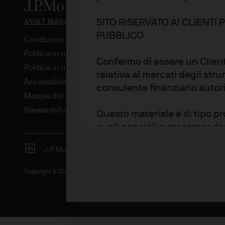
SITO RISERVATO AI CLIENTI
PUBBLICO
Condizioni di utilizzo
Politica in materia di privacy
Confermo di essere un Client
Politica in materia di cookie
relativa ai mercati degli str
Accessibilità
consulente finanziario autor
Mappa del sito
Stewardship degli investimenti
Questo materiale è di tipo p
quali consigli o raccomandaz
affidamento sulle informazio
J.P. Morgan
JPMorgan Chase
Chase
Qualsiasi ricerca in questo 
Management a suoi propri fini.
Copyright © 2026 JPMorgan Chase & Co., tutti i diritti riservati.
aggiuntiva e non riflettono 
opinioni, dichiarazioni dell’
eventualmente espresse rappr
Management, alla data del p