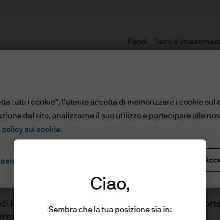
Fondi
Temi d´investimen
Avvertenza
a tutti i cookie”, l'utente accetta di memorizzare i cookie sul 
zione del sito, analizzarne il suo utilizzo e partecipare alle nost
 policy sui cookie.
Rifiuta tutto
Acce
ostazioni dei cookie
nali
Ciao,
di leggere la dichiarazione e le informazioni riporta
Sembra che la tua posizione sia in:
rmare di averle lette e comprese.