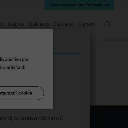
Accesso Investitori Professionali
Cerca
to
Insights
Biblioteca
Chi siamo
Contatti
dispositivo per
re attività di
tta tutti i cookie
te di seguito e cliccare il