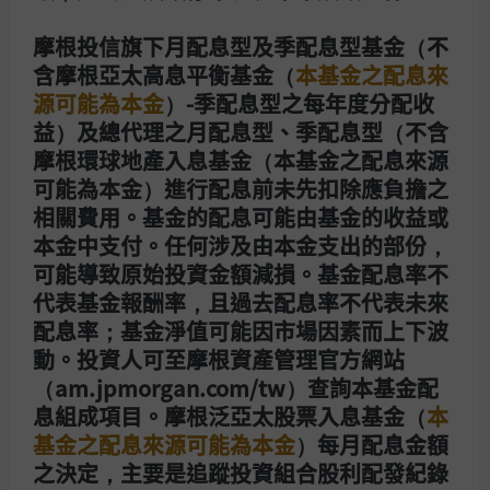
摩根投信旗下月配息型及季配息型基金（不
開始定期定額買基金
含摩根亞太高息平衡基金（
本基金之配息來
源可能為本金
）-季配息型之每年度分配收
益）及總代理之月配息型、季配息型（不含
相關文章
摩根環球地產入息基金（本基金之配息來源
可能為本金）進行配息前未先扣除應負擔之
相關費用。基金的配息可能由基金的收益或
本金中支付。任何涉及由本金支出的部份，
可能導致原始投資金額減損。基金配息率不
代表基金報酬率，且過去配息率不代表未來
配息率；基金淨值可能因市場因素而上下波
動。投資人可至摩根資產管理官方網站
（am.jpmorgan.com/tw）查詢本基金配
息組成項目。摩根泛亞太股票入息基金（
本
基金之配息來源可能為本金
）每月配息金額
之決定，主要是追蹤投資組合股利配發紀錄