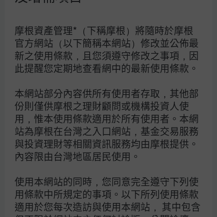
走勢亦可能影響所投資之海外資產而使資產價值變
動。另，內容如涉新興市場之部分，因其波動性與
風險程度可能較高，且其政治與經濟情勢穩定度亦
摩根資產管理*（下稱摩根）將隨時於摩根
可能低於已開發國家，而使資產價值受不同程度影
響，投資人申購前應詳閱基金公開說明書。有關基
官方網站（以下簡稱本網站）修改並公佈最
金應負擔之費用（境外基金含分銷費用）已揭露於
新之使用條款，且您須遵守修改之事項，因
基金之公開說明書或投資人須知，本公司及銷售機
構均備有公開說明書（或中譯本）或投資人須知，
此提醒您定期地查看網中的最新使用條款。
投資人亦可至境外基金資訊觀測站或公開資訊觀測
站查詢。
本網站部分內容供所有使用者存取，其他部
境外基金投資大陸地區證券市場之有價證券，僅限
份則僅供摩根之理財顧問或機構投資人使
掛牌上市之有價證券，且除了取得主管機關特別核
用，惟本使用條款適用於所有使用者。本網
准外，境外基金不得超過淨資產價值之20%，投資
站為摩根在台灣之入口網站，基金交易服務
人亦須留意中國市場特定政治、經濟與市場等投資
風險。
與投資理財等相關資訊服務均由摩根提供。
內容限由台灣地區居民使用。
由於非投資等級債券之信用評等未達投資等級或未
經信用評等，且對利率變動的敏感度甚高，故以非
使用本網站的同時，您同意完全遵守下列使
投資等級債券為訴求之基金可能會因利率上升、市
場流動性下降，或債券發行機構違約不支付本金、
用條款中所規定的事項。以下所列使用條款
利息或破產而蒙受虧損。非投資等級債券基金不適
適用於您每次造訪與使用本網站， 其中包含
合無法承擔相關風險之投資人，投資人投資以非投