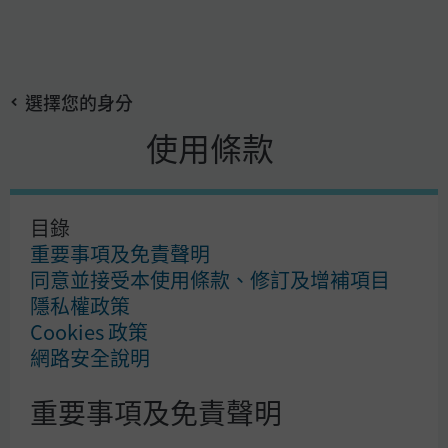
搜
Skip
尋
to
選擇您的身分
main
賺到第一桶金，要靠飆股還是靠定期定額基金？
content
使用條款
目錄
賺到第一桶金，要靠飆股還
重要事項及免責聲明
同意並接受本使用條款、修訂及增補項目
是靠定期定額基金？
隱私權政策
Cookies 政策
網路安全說明
重點摘要
重要事項及免責聲明