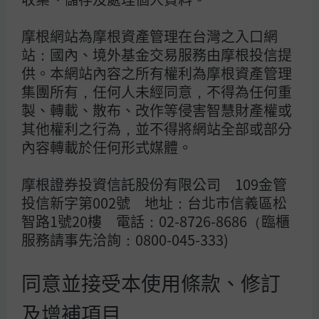
摩根大通集團
大通銀行
摩根網站為摩根資產管理在台灣之入口網
人才招募
站：國內、境外基金交易服務由摩根投信提
供。本網站內容之所有權利為摩根資產管理
集團所有，任何人未經同意，不得為任何重
製、轉載、散布、改作等侵害智慧財產權或
其他權利之行為，並不得將網站全部或部分
內容轉載於任何形式媒體。
【摩根投信 獨立經營管理】
摩根證券投資信託股份有限公司 109金管
「摩根」為J.P. Morgan Asset Management於台
灣事業體之行銷名稱。摩根所作任何投資意見與市
投信新字第002號 地址：台北市信義區松
場分析結果，係依據資料製作當時情況進行判斷，
智路1號20樓 電話：02-8726-8686（臨櫃
惟可能因市場變化而更動，投資標的之價格與收益
亦將隨時變動。基金經金管會核准或同意生效，惟
服務請事先洽詢：0800-045-333)
不表示絕無風險。基金經理公司以往之經理績效不
保證基金之最低投資收益，亦不必然為未來績效表
現；基金經理公司除盡善良管理人之注意義務外，
同意並接受本使用條款、修訂
不負責本基金之盈虧，亦不保證最低之收益。本文
提及之經濟走勢預測不必然代表本基金之績效，本
及增補項目
基金投資風險請詳閱基金公開說明書。此外，匯率