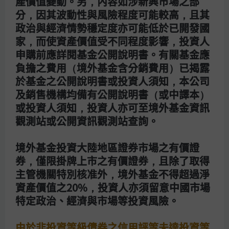
動式管理，讓年輕族群省時
產價值變動。另，內容如涉新興市場之部
分，因其波動性與風險程度可能較高，且其
又省力
政治與經濟情勢穩定度亦可能低於已開發國
家，而使資產價值受不同程度影響，投資人
申購前應詳閱基金公開說明書。有關基金應
在累積到第一桶金之前，年輕族群可投資
負擔之費用（境外基金含分銷費用）已揭露
的本金其實是不多的，例如一個月只能勉
於基金之公開說明書或投資人須知，本公司
強擠出3,000元來投資，當理財已經成為
及銷售機構均備有公開說明書（或中譯本）
全民運動的當下，進入門檻愈低的金融工
或投資人須知，投資人亦可至境外基金資訊
具(如共同基金、零股和ETF)，就愈容易
觀測站或公開資訊觀測站查詢。
受到年輕族群的歡迎。
境外基金投資大陸地區證券市場之有價證
只是，如果要選擇的股票或ETF，年輕族
券，僅限掛牌上市之有價證券，且除了取得
群必須仰賴自己有限的知識或經驗進行投
主管機關特別核准外，境外基金不得超過淨
資，而相較於知識和經驗有限的風險，由
資產價值之20%，投資人亦須留意中國市場
投資專家採取主動式管理的基金，反而可
特定政治、經濟與市場等投資風險。
以替年輕族群省下不少時間與精神成本。
由於非投資等級債券之信用評等未達投資等