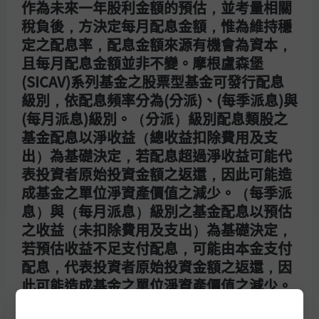
作為未來一年股利金額的預估，並考量相關
若有基金相關問題，請點下方「聯絡我們」填寫留
稅負後，方決定每月配息金額，惟為維持穩
言資料
定之配息率，配息金額來源有機會為資本，
聯絡我們
且每月配息金額並非不變。摩根盧森堡
(SICAV)系列基金之股票型基金可發行配息
級別，依配息頻率分為(分派)、(每季派息)與
(每月派息)級別。（分派）級別配息類股之
基金配息以淨收益（總收益扣除費用及支
出）為基礎決定，若配息超過淨收益可能代
表投資者原始投資金額之返還，因此可能造
摩根資產管理
成基金之單位淨資產價值之減少。（每季派
息）與（每月派息）級別之基金配息以預估
之收益（未扣除費用及支出）為基礎決定，
使用條款
若預估收益不足支付配息，可能由本金支付
隱私權政策
配息，代表投資者原始投資金額之返還，因
Cookies政策
此可能造成基金之單位淨資產價值之減少。
網路安全說明
申購手續費屬後收型之摩根境外基金，手續
盡職治理專區