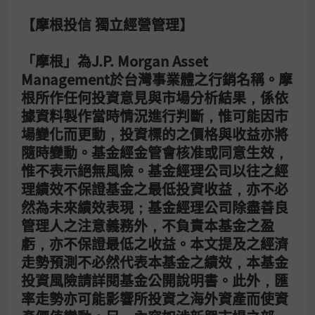
1. 定期定額投資共同基金存第一桶金。
【摩根投信 獨立經營管理】
2. 基金投資門檻低，適合年輕族群每月投資。
「摩根」為J.P. Morgan Asset
3. 專家操盤，基金投資分散持股降低風險。
Management於台灣事業體之行銷名稱。摩
根所作任何投資意見與市場分析結果，係依
據資料製作當時情況進行判斷，惟可能因市
場變化而更動，投資標的之價格與收益亦將
第一桶金，是年輕族群打造理想生活的起手式。但也正因為
隨時變動。基金經金管會核准或同意生效，
是「起手式」，所以一開始的本金必然比較少、能承受的風
惟不表示絕無風險。基金經理公司以往之經
險也不高，而且，需要的準備的時間也比較長。所以，如果
理績效不保證基金之最低投資收益，亦不必
要達到第一桶金的投資目標，對年輕族群來說，共同基金可
然為未來績效表現；基金經理公司除盡善良
以說是更友善的理財工具。
管理人之注意義務外，不負責本基金之盈
虧，亦不保證最低之收益。本文提及之經濟
走勢預測不必然代表本基金之績效，本基金
投資風險請詳閱基金公開說明書。此外，匯
定期定額加上投資專家主
率走勢亦可能影響所投資之海外資產而使資