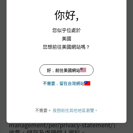
費雖可遞延收取，惟每年仍需支付1%的分
反詐騙宣導專區
銷費，已反映於每日基金淨資產價值，可能
你好,
造成實際負擔費用增加。
金融友善服務
洗錢防制專區
您似乎位處於
網站地圖
本公司自當盡力提供正確的資訊，但文中之
美國
常見問題
數據、預測或意見可能有脫漏、錯誤或因環
公司治理專區
您想前往美國網站嗎？
境變化而有變更，本公司與其關係企業及各
該董事、監察人、受僱人，對此不 負任何法
律責任。投資人如欲進行投資，應自行判斷
投資標的、投資風險，承擔投資損益結果，
好，前往美國網站
業務據點
不應將本資料引為投資之唯一依據。在適用
不需要，留在台灣網站
法律允許的範圍內，本公司可進行電話錄音
及監測電子通訊，以履行本公司的法律和監
管義務以及遵守內部政策。本公司將根據我
摩根大通 (J.P. Morgan)
們的隱私權政策
不需要。
我想前往其他地區瀏覽。
（https://am.jpmorgan.com/tw/zh/asset-
management/per/privacy-statement/）
摩根大通 (J.P. Morgan)
收集、儲存及處理個人資料。