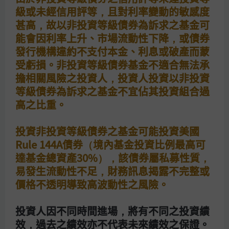
級或未經信用評等，且對利率變動的敏感度
試算你的基金報酬率
甚高，故以非投資等級債券為訴求之基金可
能會因利率上升、市場流動性下降，或債券
發行機構違約不支付本金、利息或破產而蒙
受虧損。非投資等級債券基金不適合無法承
基金投資分散持股，降低
擔相關風險之投資人，投資人投資以非投資
第一桶金的波動風險
等級債券為訴求之基金不宜佔其投資組合過
高之比重。
長期定期定額投資基金，
投資非投資等級債券之基金可能投資美國
有助第一桶金的累積速度
Rule 144A債券（境內基金投資比例最高可
達基金總資產30%），該債券屬私募性質，
易發生流動性不足，財務訊息揭露不完整或
定期定額投資基金長期投
價格不透明導致高波動性之風險。
資打造增值空間
投資人因不同時間進場，將有不同之投資績
效，過去之績效亦不代表未來績效之保證。