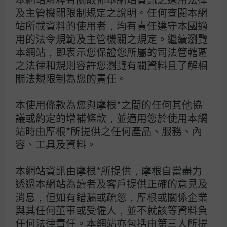
基金淨值可能因市場因素而上下波動。投資人可至
及主管機關限制規定之說明。任何查閱本網
摩根資產管理官方網站
站所載資料的使用者，均有責任遵守本國適
（am.jpmorgan.com/tw）查詢本基金配息組成
用的法令規範及主管機關之規定。繼續瀏覽
項目。摩根盧森堡(SICAV)系列基金之股票型基金
本網站，即表示您保證您所屬的司法管轄區
可發行配息級別，依配息頻率分為(分派)、(每季派
之法律和規則容許您瀏覽有關資料且了解相
息)與(每月派息)級別。（分派）級別配息類股之基
關法規限制為您的責任。
金配息以淨收益（總收益扣除費用及支出）為基礎
決定，若配息超過淨收益可能代表投資者原始投資
金額之返還，因此可能造成基金之單位淨資產價值
本使用條款為您與摩根*之間的任何其他協
之減少。（每季派息）與（每月派息）級別之基金
議或約定的增補條款，並適用您於使用本網
配息以預估之收益（未扣除費用及支出）為基礎決
站時由摩根*所提供之任何產品、服務、內
定，若預估收益不足支付配息，可能由本金支付配
容、工具及資料。
息，代表投資者原始投資金額之返還，因此可能造
成基金之單位淨資產價值之減少。
申購手續費屬後
本網站資訊由摩根*所提供，摩根自當盡力
收型之摩根境外基金，手續費雖可遞延收取，惟每
透過本網站為讀者及客戶提供正確的意見及
年仍需支付1%的分銷費，已反映於每日基金淨資
消息，但如有錯漏或疏忽，摩根或關係企業
產價值，可能造成實際負擔費用增加。
投資人申購
與其任何董事或受僱人，並不就該等資料負
本基金係持有基金受益憑證，而非本文提及之投資
任何法律責任。本網站亦包括由第三人所提
資產或標的。投資人應留意衍生性工具/證券相關