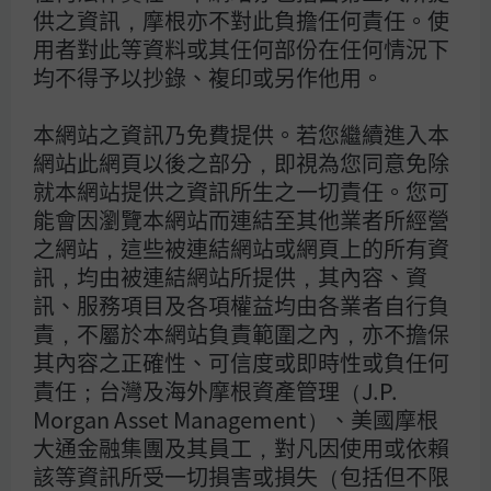
供之資訊，摩根亦不對此負擔任何責任。使
商品等槓桿投資策略所可能產生之投資風險（詳見
用者對此等資料或其任何部份在任何情況下
公開說明書或投資人須知）。
均不得予以抄錄、複印或另作他用。
本公司自當盡力提供正確的資訊，但文中之數據、
預測或意見可能有脫漏、錯誤或因環境變化而有變
本網站之資訊乃免費提供。若您繼續進入本
更，本公司與其關係企業及各該董事、監察人、受
網站此網頁以後之部分，即視為您同意免除
僱人，對此不 負任何法律責任。投資人如欲進行投
就本網站提供之資訊所生之一切責任。您可
資，應自行判斷投資標的、投資風險，承擔投資損
能會因瀏覽本網站而連結至其他業者所經營
益結果，不應將本資料引為投資之唯一依據。在適
之網站，這些被連結網站或網頁上的所有資
用法律允許的範圍內，本公司可進行電話錄音及監
訊，均由被連結網站所提供，其內容、資
測電子通訊，以履行本公司的法律和監管義務以及
遵守內部政策。本公司將根據我們的隱私權政策
訊、服務項目及各項權益均由各業者自行負
（https://am.jpmorgan.com/tw/zh/asset-
責，不屬於本網站負責範圍之內，亦不擔保
management/per/privacy-statement/）收集、
其內容之正確性、可信度或即時性或負任何
儲存及處理個人資料。
責任；台灣及海外摩根資產管理（J.P.
Morgan Asset Management）、美國摩根
摩根網站為摩根資產管理在台灣之入口網站：國
大通金融集團及其員工，對凡因使用或依賴
內、境外基金交易服務由摩根投信提供。本網站內
該等資訊所受一切損害或損失（包括但不限
容之所有權利為摩根資產管理集團所有，任何人未