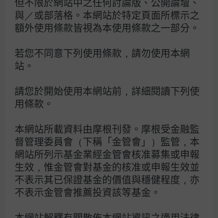
但不限於網站中之任何討論版、公開論壇、
資等級債券為訴求之基金不宜佔其投資組合過高之
與／或部落格。本網站於特定頁面所標示之
比重。
額外使用條款皆視為本使用條款之一部分。
投資非投資等級債券之基金可能投資美國Rule
144A債券（境內基金投資比例最高可達基金總資
若您不同意下列使用條款，請勿使用本網
產30%），該債券屬私募性質，易發生流動性不
站。
足，財務訊息揭露不完整或價格不透明導致高波動
性之風險。
請您於開始使用本網站前，詳細閱讀下列使
投資人因不同時間進場，將有不同之投資績效，過
用條款。
去之績效亦不代表未來績效之保證。
本網站所載資料由摩根刊發。摩根受金融監
摩根投信旗下月配息型及季配息型基金（不含摩根
督管理委員會（下稱「金管會」）監管，本
亞太高息平衡基金
（本基金之配息來源可能為本金
網站所列示基金業經金管會核准募集或申報
且並無保證收益及配息）
-季配息型之每年度分配
收益）及總代理之月配息型、季配息型基金進行配
生效，惟金管會對基金的核准或申報生效並
息前未先扣除應負擔之相關費用。基金的配息可能
不表示其已保證基金的價值與穩健程度，亦
由基金的收益或本金中支付。任何涉及由本金支出
不表示金管會推薦投資該等基金。
的部份，可能導致原始投資金額減損。基金配息不
代表基金實際報酬，且過去配息不代表未來配息；
本網站解釋有關散佈本網站資訊之適用法律