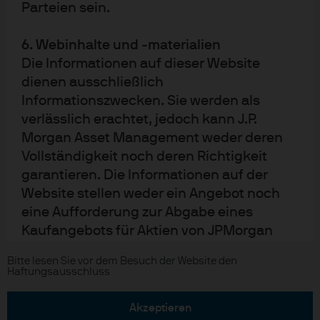
Parteien sein.
Impressum
6. Webinhalte und -materialien
Nutzungsbedingungen
Die Informationen auf dieser Website
Datenschutzrichtlinien
dienen ausschließlich
Regulative Vorschriften
Informationszwecken. Sie werden als
verlässlich erachtet, jedoch kann J.P.
Cookie-Richtlinien
Morgan Asset Management weder deren
Accessibility
Vollständigkeit noch deren Richtigkeit
EMEA Remuneration Policy
garantieren. Die Informationen auf der
Sitemap
Website stellen weder ein Angebot noch
eine Aufforderung zur Abgabe eines
Kaufangebots für Aktien von JPMorgan
Karriere
J.P. Morgan Private Bank
Chase oder für ein anderes
Bitte lesen Sie vor dem Besuch der Website den
Finanzinstrument dar.
Haftungsausschluss
Copyright © 2026 JPMorgan Chase & Co., alle Rechte vorbehalten.
Die auf dieser Website enthaltenen
akzeptieren