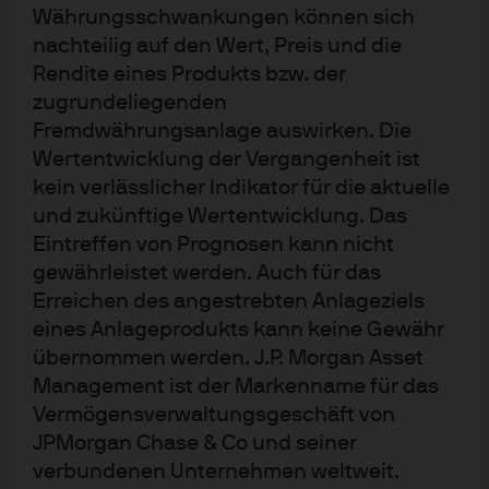
Siedlungen, Natur und Umwelt sowie menschliche
Währungsschwankungen können sich
Gesundheit und allgemeines Wohlergehen. „Auf Basis
nachteilig auf den Wert, Preis und die
der drei Risikobereiche lassen sich die
Rendite eines Produkts bzw. der
Wirtschaftssektoren ableiten, die für die Auswirkungen
zugrundeliegenden
Fremdwährungsanlage auswirken. Die
des Klimawandels am anfälligsten sind, ebenso wie die
Wertentwicklung der Vergangenheit ist
potenziellen Lösungen, um Klimarisiken durch
kein verlässlicher Indikator für die aktuelle
präventive Anpassung anzugehen“, sagt
und zukünftige Wertentwicklung. Das
Nachhaltigkeitsexpertin Soňa Stadtelmeyer-Petru.
Eintreffen von Prognosen kann nicht
Für
Städte
führen dichte Bebauung sowie Versiegelung
gewährleistet werden. Auch für das
Erreichen des angestrebten Anlageziels
von Flächen und Flussufern zu einer zunehmenden
eines Anlageprodukts kann keine Gewähr
Bedrohung durch Naturkatastrophen wie
übernommen werden. J.P. Morgan Asset
Überschwemmungen, Hitzewellen und Dürren. „Da der
Management ist der Markenname für das
Urbanisierungstrend anhält, ist es sowohl aus sozialer
Vermögensverwaltungsgeschäft von
als auch aus wirtschaftlicher Sicht wichtig, dass die
JPMorgan Chase & Co und seiner
Städte gegenüber dem Klimawandel widerstandsfähig
verbundenen Unternehmen weltweit.
bleiben“, erklärt Soňa Stadtelmeyer-Petru. Um die