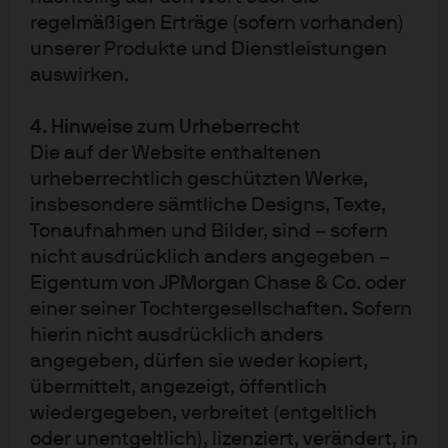
der Asset Allokation machen die Implikationen der
regelmäßigen Erträge (sofern vorhanden)
aktuellen Entwicklungen für die Portfolios deutlich und
unserer Produkte und Dienstleistungen
verbessern damit die Entscheidungsqualität bei der
auswirken.
Geldanlage. Ziel ist, das volle Potenzial der
4. Hinweise zum Urheberrecht
Diversifizierung auszuschöpfen und das
Die auf der Website enthaltenen
Investmentportfolio so zu strukturieren, dass
urheberrechtlich geschützten Werke,
Anlegerinnen und Anleger über alle Marktzyklen hinweg
insbesondere sämtliche Designs, Texte,
ihre Anlageziele erreichen.
Tonaufnahmen und Bilder, sind – sofern
Kontakt Deutschland
nicht ausdrücklich anders angegeben –
Eigentum von JPMorgan Chase & Co. oder
JPMorgan Asset Management (Europe) S.à r.l.
einer seiner Tochtergesellschaften. Sofern
Frankfurt Branch
hierin nicht ausdrücklich anders
Taunustor 1
angegeben, dürfen sie weder kopiert,
60310 Frankfurt am Main
übermittelt, angezeigt, öffentlich
www.jpmorganassetmanagement.de
wiedergegeben, verbreitet (entgeltlich
oder unentgeltlich), lizenziert, verändert, in