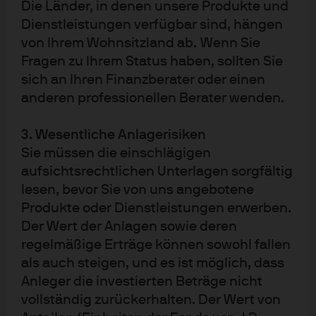
Die Länder, in denen unsere Produkte und
der EMEA-Datenschutzrichtlinie von J.P. Morgan Asset
Dienstleistungen verfügbar sind, hängen
Management erfasst, gespeichert und verarbeitet. Die
von Ihrem Wohnsitzland ab. Wenn Sie
EMEA-Datenschutzrichtlinie finden Sie auf folgender
Fragen zu Ihrem Status haben, sollten Sie
Website:
sich an Ihren Finanzberater oder einen
www.jpmorgan.com/emea-privacy-policy
.
anderen professionellen Berater wenden.
Herausgeber in Deutschland: JPMorgan Asset
Management (Europe) S.à r.l., Frankfurt Branch
3. Wesentliche Anlagerisiken
Taunustor 1 D-60310 Frankfurt am Main. Herausgeber in
Sie müssen die einschlägigen
Österreich: JPMorgan Asset Management (Europe) S.à
aufsichtsrechtlichen Unterlagen sorgfältig
r.l., Austrian Branch, Führichgasse 8, A-1010 Wien.
lesen, bevor Sie von uns angebotene
09sp230206094121
Produkte oder Dienstleistungen erwerben.
Der Wert der Anlagen sowie deren
Über J.P. Morgan Asset Management
regelmäßige Erträge können sowohl fallen
als auch steigen, und es ist möglich, dass
Als Teil des globalen Finanzdienstleistungskonzerns
Anleger die investierten Beträge nicht
JPMorgan Chase & Co verfolgt J.P. Morgan Asset
vollständig zurückerhalten. Der Wert von
Management das Ziel, Kundinnen und Kunden beim