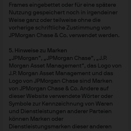
Frames eingebettet oder für eine spätere
Annabelle Düchting, PR & Marketing Managerin
Nutzung gespeichert noch in irgendeiner
Telefon: (069) 7124 25 34 / Mobil: (0151) 55 03 17 11
Weise ganz oder teilweise ohne die
E-Mail:
annabelle.x.duechting@jpmorgan.com
vorherige schriftliche Zustimmung von
Die deutsche Presse-Website finden Sie
hier
JPMorgan Chase & Co. verwendet werden.
5. Hinweise zu Marken
eatrix Vogel, Head of Marketing & PR
„JPMorgan“, „JPMorgan Chase“, „J.P.
lefon: (069) 7124 22 75
Morgan Asset Management“, das Logo von
-Mail:
beatrix.vogel@jpmorgan.com
J.P. Morgan Asset Management und das
Logo von JPMorgan Chase sind Marken
von JPMorgan Chase & Co. Andere auf
dieser Website verwendete Wörter oder
Symbole zur Kennzeichnung von Waren
und Dienstleistungen anderer Parteien
können Marken oder
Dienstleistungsmarken dieser anderen