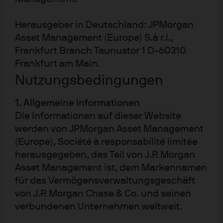
Nicht zuletzt sind
Gesundheitsrisiken
mit der globalen
Herausgeber in Deutschland: JPMorgan
Erwärmung verbunden. Niederschläge und
Asset Management (Europe) S.à r.l.,
Überschwemmungen können die Wasseraufbereitungs-
Frankfurt Branch Taunustor 1 D-60310
und Abwasserinfrastruktur überfordern oder
Frankfurt am Main.
beschädigen, so dass Bakterien und Toxine verbreitet
Nutzungsbedingungen
werden. Höhere Temperaturen erhöhen auch die
Überlebenschancen von Krankheitserregern. Es gibt
1. Allgemeine Informationen
gemäß Soňa Stadtelmeyer-Petru zudem Hinweise
Die Informationen auf dieser Website
darauf, dass sowohl der Temperaturanstieg als auch die
werden von JPMorgan Asset Management
Luftverschmutzung die Arbeitseffizienz verringern. „Die
(Europe), Société à responsabilité limitée
Integration von Luftverschmutzungswarnungen in
herausgegeben, das Teil von J.P. Morgan
intelligente Technologien kann daher eine sehr
Asset Management ist, dem Markennamen
für das Vermögensverwaltungsgeschäft
wirksame Anpassungslösung sein. Auch könnte die
von J.P. Morgan Chase & Co. und seinen
Telemedizin an Bedeutung gewinnen, um Patienten zu
verbundenen Unternehmen weltweit.
erreichen, die nicht reisefähig sind“, sagt Soňa
Stadtelmeyer-Petru.