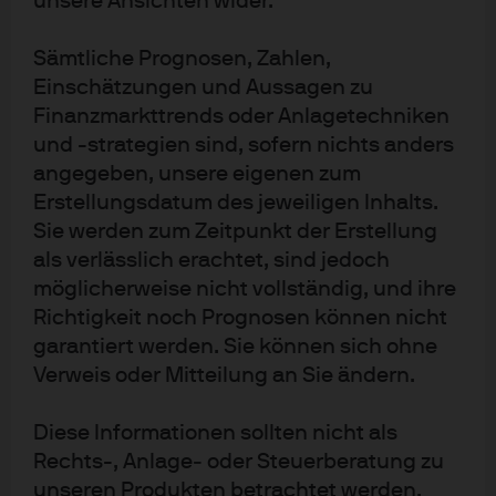
unsere Ansichten wider.
beispielsweise helfen, die Projektkreditwürdigkeit zu
Sämtliche Prognosen, Zahlen,
erhöhen, seien denkbar.
Einschätzungen und Aussagen zu
Die vollständige Analyse „
Anpassung an einen wärmeren
Finanzmarkttrends oder Anlagetechniken
Planeten – Warum es bei Klimaschutzinvestitionen nicht
und -strategien sind, sofern nichts anders
nur um Dekarbonisierung geh
angegeben, unsere eigenen zum
t“ ist
hier
zu finden
Erstellungsdatum des jeweiligen Inhalts.
Weitere Informationen zu nachhaltigen
Sie werden zum Zeitpunkt der Erstellung
Investmentmöglichkeiten von J.P. Morgan Asset
als verlässlich erachtet, sind jedoch
Management gibt es
hier
möglicherweise nicht vollständig, und ihre
Richtigkeit noch Prognosen können nicht
garantiert werden. Sie können sich ohne
Verweis oder Mitteilung an Sie ändern.
Wichtige Hinweise:
Diese Informationen sollten nicht als
Rechts-, Anlage‑ oder Steuerberatung zu
unseren Produkten betrachtet werden.
Bei diesem Dokument handelt es sich um Werbematerial.