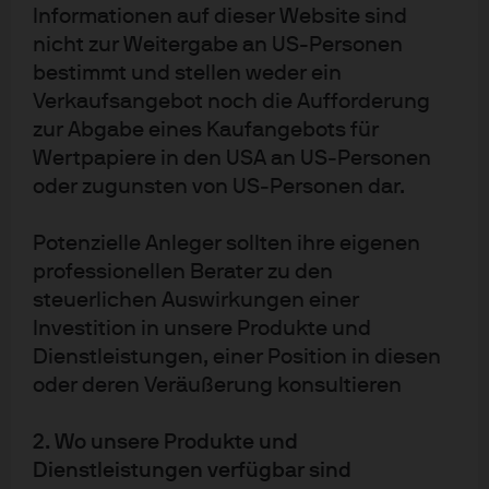
Informationen auf dieser Website sind
Ansichten von J.P. Morgan Asset Management wider. Die
nicht zur Weitergabe an US-Personen
Nutzung der Informationen liegt in der alleinigen
bestimmt und stellen weder ein
Verantwortung des Lesers. Der Wert, Preis und die
Verkaufsangebot noch die Aufforderung
Rendite von Anlagen können Schwankungen
zur Abgabe eines Kaufangebots für
unterliegen. Die Wertentwicklung der Vergangenheit ist
Wertpapiere in den USA an US‑Personen
kein verlässlicher Indikator für die aktuelle und
oder zugunsten von US‑Personen dar.
zukünftige Wertentwicklung. Das Eintreffen von
Potenzielle Anleger sollten ihre eigenen
Prognosen kann nicht gewährleistet werden. J.P. Morgan
professionellen Berater zu den
Asset Management ist der Markenname für das
steuerlichen Auswirkungen einer
Vermögensverwaltungsgeschäft von JPMorgan Chase &
Investition in unsere Produkte und
Co. und seiner verbundenen Unternehmen weltweit.
Dienstleistungen, einer Position in diesen
Telefonanrufe bei J.P. Morgan Asset Management
oder deren Veräußerung konsultieren
können aus rechtlichen Gründen sowie zu Schulungs–
und Sicherheitszwecken aufgezeichnet werden. Soweit
2. Wo unsere Produkte und
gesetzlich erlaubt, werden Informationen und Daten aus
Dienstleistungen verfügbar sind
der Korrespondenz mit Ihnen in Übereinstimmung mit