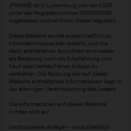
JPMAME ist in Luxemburg von der CSSF
Hoher Finanzierungsbedarf
unter der Registernummer S00000658
zugelassen und wird von dieser reguliert.
der Klimaanpassung mit
positivem Kosten-Nutzen-
Diese Website wurde ausschließlich zu
Informationszwecken erstellt, und die
Verhältnis
darin enthaltenen Ansichten sind weder
als Beratung noch als Empfehlung zum
Nach Meinung von Soňa Stadtelmeyer-Petru. ist es vor
Kauf oder Verkauf einer Anlage zu
diesem Hintergrund essenziell, dass mehr Kapital in die
verstehen. Die Nutzung der auf dieser
Finanzierung von Klimaanpassung fließt. „Die Weltbank
Website enthaltenen Informationen liegt in
schätzt, dass bis 2050 jährlich 11 bis 20 Milliarden Dollar
der alleinigen Verantwortung des Lesers.
benötigt werden, um allein die Infrastruktur an den
Die Informationen auf dieser Website
Klimawandel anzupassen. Diese Maßnahmen schaffen
richten sich an:
jedoch auch Chancen, beispielswiese bis zu 500.000
zusätzliche Arbeitsplätze. Auch helfen die
Institutionelle Anleger – einschließlich
Präventionsmaßnahmen, wirtschaftliche Verluste durch