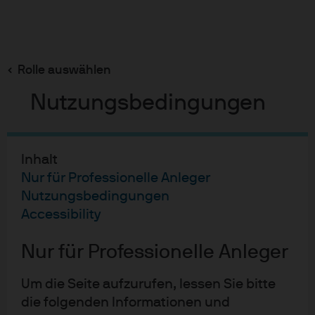
Suchen
Skip
to
main
Rolle auswählen
J.P. Morgan Asset Management zum
content
Weltumwelttag: Investitionen in Klimaanpassung
Nutzungsbedingungen
mit „dreifacher Dividende“
Inhalt
Nur für Professionelle Anleger
J.P. Morgan Asset
Nutzungsbedingungen
Accessibility
Management zum
Weltumwelttag:
Nur für Professionelle Anleger
Investitionen in
Um die Seite aufzurufen, lessen Sie bitte
Klimaanpassung mit
die folgenden Informationen und