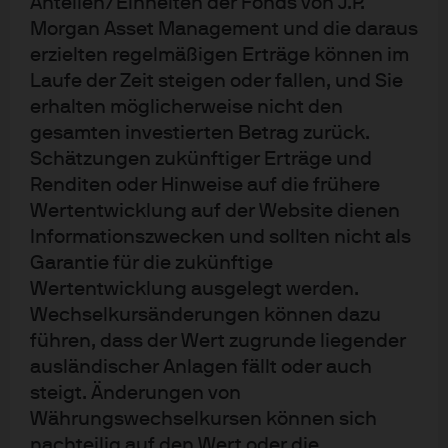
Anteilen/Einheiten der Fonds von J.P.
Aufbau stärkerer Portfolios zu unterstützen. Seit mehr als
Morgan Asset Management und die daraus
150 Jahren bietet die Gesellschaft hierzu
erzielten regelmäßigen Erträge können im
Investmentlösungen für Institutionen, Finanzberater und
Laufe der Zeit steigen oder fallen, und Sie
Privatanleger weltweit und verwaltet per 31.03.2023 ein
erhalten möglicherweise nicht den
Vermögen von 2,59 Billionen US-Dollar. In Deutschland
gesamten investierten Betrag zurück.
ist J.P. Morgan Asset Management seit über 30 Jahren
Schätzungen zukünftiger Erträge und
und in Österreich seit mehr als 25 Jahren präsent und mit
Renditen oder Hinweise auf die frühere
Wertentwicklung auf der Website dienen
einem verwalteten Vermögen von rund 35 Milliarden US-
Informationszwecken und sollten nicht als
Dollar, verbunden mit einer starken Präsenz vor Ort, eine
Garantie für die zukünftige
der größten ausländischen Fondsgesellschaften im
Wertentwicklung ausgelegt werden.
Markt.
Wechselkursänderungen können dazu
Das mit umfangreichen Ressourcen ausgestattete
führen, dass der Wert zugrunde liegender
globale Netzwerk von Anlageexpertinnen und -Experten
ausländischer Anlagen fällt oder auch
für alle Assetklassen nutzt einen bewährten Ansatz, der
steigt. Änderungen von
auf fundiertem Research basiert. Zahlreiche „Insights“
Währungswechselkursen können sich
zu makroökonomischen Trends und Marktthemen sowie
nachteilig auf den Wert oder die