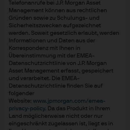
Telefonanrufe bei J.P. Morgan Asset
Infrastruktur anzupassen, bedarf es beispielsweise
Management können aus rechtlichen
Investitionen in das Pflanzen von Straßenbäumen,
Gründen sowie zu Schulungs- und
Dachbegrünungen oder reflektierende
Sicherheitszwecken aufgezeichnet
Oberflächenbehandlungen. Zudem wird ein
werden. Soweit gesetzlich erlaubt, werden
verbessertes Katastrophenmanagement wichtiger, etwa
Informationen und Daten aus der
durch Satelliten- und Fernerkundungsdaten, die die
Korrespondenz mit Ihnen in
Übereinstimmung mit der EMEA-
Risiken von Klimaauswirkungen aufzeigen. Auch die
Datenschutzrichtlinie von J.P. Morgan
transformative Klimaanpassung durch Technologie und
Asset Management erfasst, gespeichert
die damit verbundene Entstehung von „Smart Cities“
und verarbeitet. Die EMEA-
gewinnt an Bedeutung.
Datenschutzrichtlinie finden Sie auf
Der nachhaltige Umgang mit
Ökosystemen
ist vor allem
folgender
Website:
www.jpmorgan.com/emea-
in der Landwirtschaft, rund um das Thema
privacy-policy
. Da das Produkt in Ihrem
Nahrungsmittel sowie im Bauwesen essenziell. Zu den
Land möglicherweise nicht oder nur
größten Risiken gehören extreme Hitze,
eingeschränkt zugelassen ist, liegt es in
Naturkatastrophen, Wasserknappheit und der Verlust