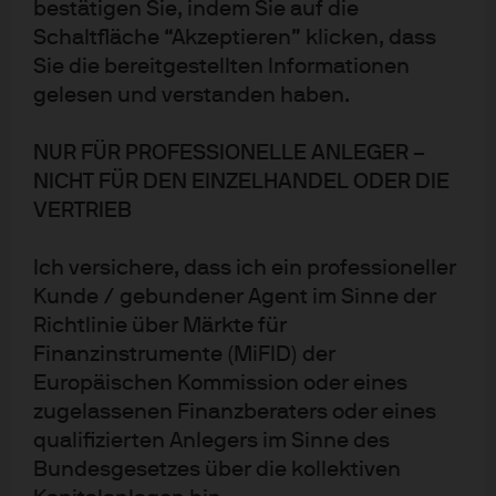
bestätigen Sie, indem Sie auf die
„dreifacher Dividende“
Schaltfläche “Akzeptieren” klicken, dass
Hoher Finanzierungsbedarf schafft
Sie die bereitgestellten Informationen
Investmentpotenzial / Überzeugendes Kosten-
gelesen und verstanden haben.
Nutzen-Verhältnis der Anpassungsmaßnahmen
02-06-2023
NUR FÜR PROFESSIONELLE ANLEGER –
NICHT FÜR DEN EINZELHANDEL ODER DIE
VERTRIEB
Frankfurt, 2. Juni 2023 – Alljährlich wird am 5. Juni der
Ich versichere, dass ich ein professioneller
Weltumwelttag gefeiert: 1972 von den Vereinten Nationen
Kunde / gebundener Agent im Sinne der
initiiert, soll an diesem Tag in besonderer Weise auf einen
Richtlinie über Märkte für
nachhaltigen Umgang mit der Umwelt aufmerksam
Finanzinstrumente (MiFID) der
gemacht werden. Die Folgen des Klimawandels sind in
Europäischen Kommission oder eines
zugelassenen Finanzberaters oder eines
den letzten Jahren weltweit immer stärker zutage
qualifizierten Anlegers im Sinne des
getreten, nur wenige Regionen sind davon unberührt
Bundesgesetzes über die kollektiven
geblieben. Um den Auswirkungen der erhöhten