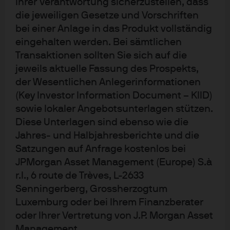
Ihrer Verantwortung sicherzustellen, dass
der Biodiversität. Dies hat auch auf die Medizin
die jeweiligen Gesetze und Vorschriften
Auswirkungen, denn Penicillin, Morphin und Krebs-
bei einer Anlage in das Produkt vollständig
Chemotherapien stammen aus natürlichen Quellen. Der
eingehalten werden. Bei sämtlichen
Rückgang der Biodiversität bedeutet daher auch eine
Transaktionen sollten Sie sich auf die
Bedrohung für die Arzneimittelproduktion und -
jeweils aktuelle Fassung des Prospekts,
entdeckung. „Lösungen liegen im Bereich
der Wesentlichen Anlegerinformationen
Landwirtschaft zum Beispiel in der
(Key Investor Information Document – KIID)
Informationstechnologie. Der Zugang zu agronomischen
sowie lokaler Angebotsunterlagen stützen.
Daten ermöglicht es Landwirten etwa, den Einsatz von
Diese Unterlagen sind ebenso wie die
Jahres- und Halbjahresberichte und die
Wasser und Pestiziden zu reduzieren und gleichzeitig
Satzungen auf Anfrage kostenlos bei
die Produktivität zu steigern. Biobanking, also das
JPMorgan Asset Management (Europe) S.à
Sammeln, Verarbeiten und Aufbewahren von
r.l., 6 route de Trèves, L-2633
biologischen Proben und Daten für die Forschung, wird
Senningerberg, Grossherzogtum
immer wichtiger für pharmazeutische Innovationen“,
Luxemburg oder bei Ihrem Finanzberater
umreißt Stadtelmeyer-Petru. die Bereiche für
oder Ihrer Vertretung von J.P. Morgan Asset
zunehmenden Finanzierungsbedarf.
Management.