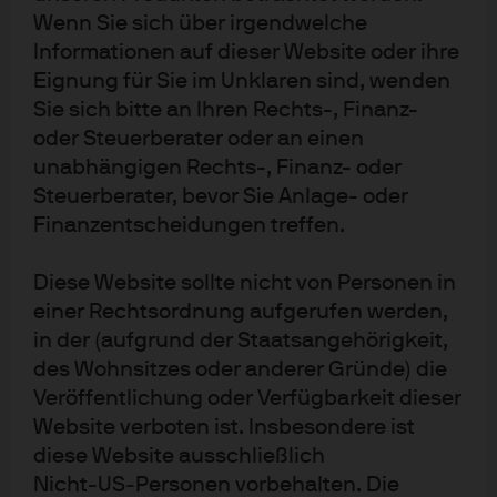
Wenn Sie sich über irgendwelche
Die hierin enthaltenen Informationen stellen jedoch
Informationen auf dieser Website oder ihre
weder eine Beratung noch eine konkrete
Eignung für Sie im Unklaren sind, wenden
Anlageempfehlung dar. Sämtliche Prognosen, Zahlen,
Sie sich bitte an Ihren Rechts-, Finanz-
Einschätzungen und Aussagen zu Finanzmarkttrends
oder Steuerberater oder an einen
oder Anlagetechniken und -strategien sind, sofern
unabhängigen Rechts-, Finanz- oder
nichts anderes angegeben ist, diejenigen von
Steuerberater, bevor Sie Anlage- oder
J.P. Morgan Asset Management zum Erstellungsdatum
Finanzentscheidungen treffen.
des Dokuments. J.P. Morgan Asset Management erachtet
sie zum Zeitpunkt der Erstellung als korrekt, übernimmt
Diese Website sollte nicht von Personen in
jedoch keine Gewährleistung für deren Vollständigkeit
einer Rechtsordnung aufgerufen werden,
in der (aufgrund der Staatsangehörigkeit,
und Richtigkeit. Die Informationen können jederzeit
des Wohnsitzes oder anderer Gründe) die
ohne vorherige Ankündigung geändert werden.
Veröffentlichung oder Verfügbarkeit dieser
J.P. Morgan Asset Management nutzt auch Research-
Website verboten ist. Insbesondere ist
Ergebnisse von Dritten; die sich daraus ergebenden
diese Website ausschließlich
Erkenntnisse werden als zusätzliche Informationen
Nicht‑US‑Personen vorbehalten. Die
bereitgestellt, spiegeln aber nicht unbedingt die