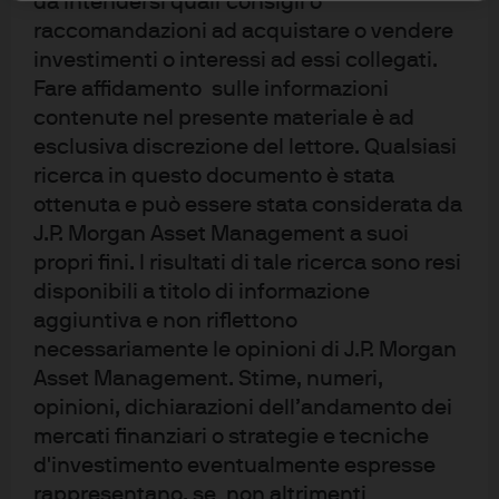
da intendersi quali consigli o
Regolamento stesso. Tali obblighi devono essere
raccomandazioni ad acquistare o vendere
ottemperati nel caso di cartolarizzazioni interessate che
investimenti o interessi ad essi collegati.
possano essere acquistate da un veicolo OICVM ovvero
Fare affidamento sulle informazioni
per conto di altri Investitori Istituzionali.
contenute nel presente materiale è ad
esclusiva discrezione del lettore. Qualsiasi
Il Regolamento contempla disposizioni transitorie che ne
ricerca in questo documento è stata
limitano l'impatto sulle società di gestione di OICVM.
ottenuta e può essere stata considerata da
Dalle indicazioni che abbiamo ricevuto da fonti esterne
J.P. Morgan Asset Management a suoi
risulta che gli obblighi di due diligence si applichino alle
propri fini. I risultati di tale ricerca sono resi
società di gestione di OICVM soltanto in relazione a
disponibili a titolo di informazione
investimenti in cartolarizzazioni effettuate o modificate a
aggiuntiva e non riflettono
necessariamente le opinioni di J.P. Morgan
partire dal 1° gennaio 2019 compreso.
Asset Management. Stime, numeri,
Pertanto, riteniamo che i nostri fondi OICVM non
opinioni, dichiarazioni dell’andamento dei
debbano attenersi agli obblighi di due diligence previsti
mercati finanziari o strategie e tecniche
(applicabili alle cartolarizzazioni interessate) sia nel caso
d'investimento eventualmente espresse
di cartolarizzazioni acquistate entro e non oltre il 31
rappresentano, se non altrimenti