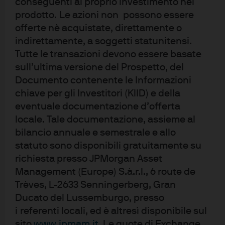
conseguenti al proprio investimento nel
capitale sociale EUR 10.000.000. La presente
prodotto. Le azioni non possono essere
comunicazione è stata pubblicata nel Regno Unito
da JPMorgan Asset Management (UK) Limited, che
offerte nè acquistate, direttamente o
è autorizzata e regolamentata dalla Financial
indirettamente, a soggetti statunitensi.
Conduct Authority. Registrata in Inghilterra con il
Tutte le transazioni devono essere basate
numero 01161446. Sede legale: 25 Bank Street,
Canary Wharf, Londra E14 5JP.
sull’ultima versione del Prospetto, del
Documento contenente le Informazioni
chiave per gli Investitori (KIID) e della
eventuale documentazione d’offerta
locale. Tale documentazione, assieme al
bilancio annuale e semestrale e allo
statuto sono disponibili gratuitamente su
Condizioni di utilizzo
richiesta presso JPMorgan Asset
Politica in materia di privacy
Management (Europe) S.à.r.l., 6 route de
Politica in materia di cookie
Trèves, L-2633 Senningerberg, Gran
Accessibilità
Ducato del Lussemburgo, presso
Mappa del sito
i referenti locali, ed è altresì disponibile sul
Stewardship degli investimenti
sito
www.jpmam.it
. Le quote di Exchange