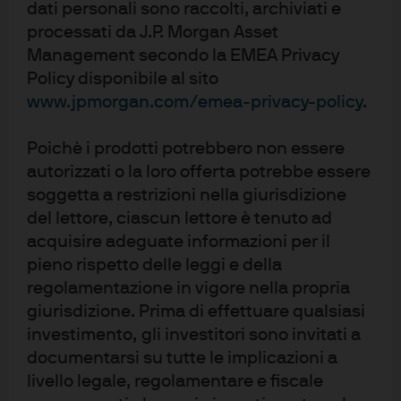
dati personali sono raccolti, archiviati e
preavviso. Le informazioni rese disponibili sono di
specifica pertinenza del destinatario e non possono
processati da J.P. Morgan Asset
essere trasmesse ad altre persone fisiche o
Management secondo la EMEA Privacy
giuridiche né riprodotte in alcuna forma senza il
Policy disponibile al sito
preventivo consenso scritto di J.P. Morgan Asset
Management.
www.jpmorgan.com/emea-privacy-policy
.
J.P. Morgan Asset Management è il marchio della
Poichè i prodotti potrebbero non essere
divisione di asset management di JPMorgan Chase
autorizzati o la loro offerta potrebbe essere
& Co. e delle sue società affiliate a livello mondiale.
Nei limiti consentiti dalla legge applicabile,
soggetta a restrizioni nella giurisdizione
potremmo registrare le telefonate e monitorare le
del lettore, ciascun lettore è tenuto ad
comunicazioni elettroniche per ottemperare agli
acquisire adeguate informazioni per il
obblighi giuridici e normativi e alle politiche interne.
I dati personali saranno raccolti, archiviati ed
pieno rispetto delle leggi e della
elaborati da J.P. Morgan Asset Management
regolamentazione in vigore nella propria
conformemente alla Politica sulla privacy EMEA
giurisdizione. Prima di effettuare qualsiasi
disponibile sul sito www.jpmorgan.com/emea-
privacy-policy. La presente comunicazione è stata
investimento, gli investitori sono invitati a
pubblicata in Europa (escluso Regno Unito) da
documentarsi su tutte le implicazioni a
JPMorgan Asset Management (Europe) S.à r.l., 6
route de Trèves, L-2633 Senningerberg, Granducato
livello legale, regolamentare e fiscale
di Lussemburgo, R.C.S. Luxembourg B27900,