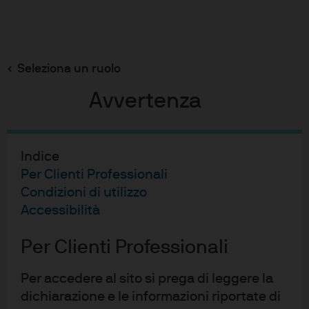
Cerca
Skip
to
main
Seleziona un ruolo
content
Avvertenza
Riforma normativa: il
Regolamento dell'Unione
Indice
Europea (UE) sulle
Per Clienti Professionali
Condizioni di utilizzo
cartolarizzazioni
Accessibilità
Per Clienti Professionali
A decorrere dal 1° gennaio 2019, il Regolamento
Per accedere al sito si prega di leggere la
dell'Unione Europea (UE) sulle cartolarizzazioni istituisce
dichiarazione e le informazioni riportate di