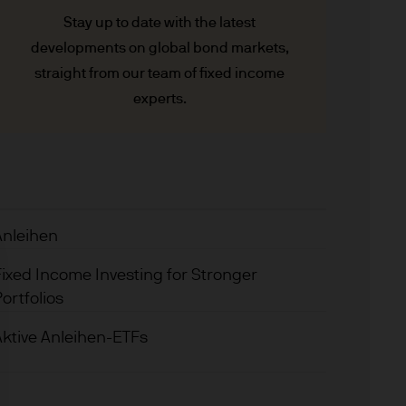
ionen (Key Investor
Stay up to date with the latest
e Unterlagen sind ebenso
developments on global bond markets,
los bei JPMorgan Asset
straight from our team of fixed income
ssherzogtum Luxemburg oder
ent.
experts.
trian Branch, Führichgasse
Anleihen
 (Europe), Société à
Fixed Income Investing for Stronger
ement ist, dem Markennamen
ortfolios
nen verbundenen
Aktive Anleihen-ETFs
 zugelassen und wird von