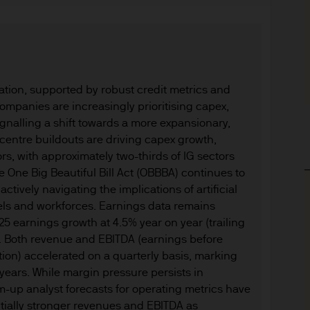
derzeit ohne vorherige Ankündigung geändert wer
 Schwankungen unterliegen, die u. a. auf den je
 und die Anleger erhalten das investierte Kapit
gsschwankungen können sich nachteilig auf den We
grundeliegenden Fremdwährungsanlage auswirken
dation, supported by robust credit metrics and
sslicher Indikator für die aktuelle und zukünftige
ompanies are increasingly prioritising capex,
nn nicht gewährleistet werden. Auch für das Erre
gnalling a shift towards a more expansionary,
odukts kann keine Gewähr übernommen werden. J.
centre buildouts are driving capex growth,
name für das Vermögensverwaltungsgeschäft vo
rs, with approximately two-thirds of IG sectors
hmen weltweit. Telefonanrufe bei J.P. Morgan A
 One Big Beautiful Bill Act (OBBBA) continues to
zu Schulungs- und Sicherheitszwecken aufgezeic
tively navigating the implications of artificial
 Informationen und Daten aus der Korrespondenz m
dels and workforces. Earnings data remains
025 earnings growth at 4.5% year on year (trailing
htlinie von J.P. Morgan Asset Management erfass
. Both revenue and EBITDA (earnings before
schutzrichtlinie finden Sie auf folgender Website
ation) accelerated on a quarterly basis, marking
kt in Ihrem Land möglicherweise nicht oder nur ei
 years. While margin pressure persists in
ng sicherzustellen, dass die jeweiligen Gesetze un
up analyst forecasts for operating metrics have
ändig eingehalten werden. Bei sämtlichen Transakt
tially stronger revenues and EBITDA as