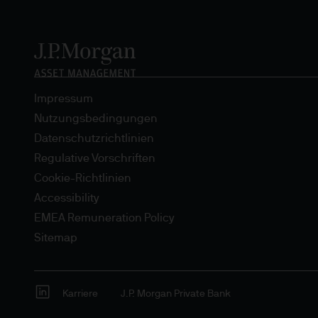
Wohnsitzland ab. Wenn Sie F
einen anderen professionel
3. Wesentliche Anlagerisike
Sie müssen die einschlägige
angebotene Produkte oder D
Impressum
Erträge können sowohl fallen
Nutzungsbedingungen
nicht vollständig zurückerha
Datenschutzrichtlinien
Management und die daraus e
Regulative Vorschriften
und Sie erhalten möglicher
Cookie-Richtlinien
zukünftiger Erträge und Ren
Accessibility
Informationszwecken und sol
EMEA Remuneration Policy
werden. Wechselkursänderun
Sitemap
Anlagen fällt oder auch st
Wert oder die regelmäßigen 
auswirken.
Karriere
J.P. Morgan Private Bank