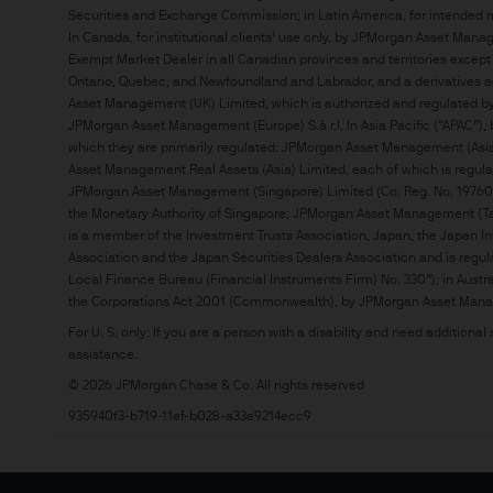
betrachtet werden. Wenn Sie
Securities and Exchange Commission; in Latin America, for intended rec
In Canada, for institutional clients’ use only, by JPMorgan Asset Mana
für Sie im Unklaren sind, we
Exempt Market Dealer in all Canadian provinces and territories excep
unabhängigen Rechts-, Finan
Ontario, Quebec, and Newfoundland and Labrador, and a derivatives a
Asset Management (UK) Limited, which is authorized and regulated by t
JPMorgan Asset Management (Europe) S.à r.l. In Asia Pacific (“APAC”), by
Diese Website sollte nicht 
which they are primarily regulated: JPMorgan Asset Management (Asia 
Staatsangehörigkeit, des Wo
Asset Management Real Assets (Asia) Limited, each of which is regul
Website verboten ist. Insbe
JPMorgan Asset Management (Singapore) Limited (Co. Reg. No. 197601
Informationen auf dieser We
the Monetary Authority of Singapore; JPMorgan Asset Management (T
is a member of the Investment Trusts Association, Japan, the Japan In
ein Verkaufsangebot noch d
Association and the Japan Securities Dealers Association and is regul
an US‑Personen oder zuguns
Local Finance Bureau (Financial Instruments Firm) No. 330”); in Austral
the Corporations Act 2001 (Commonwealth), by JPMorgan Asset Manag
Potenzielle Anleger sollten 
For U. S. only: If you are a person with a disability and need additional
assistance.
Investition in unsere Produk
konsultieren
© 2026 JPMorgan Chase & Co. All rights reserved
935940f3-b719-11ef-b028-a33e9214ecc9
2. Wo unsere Produkte und D
Die Länder, in denen unsere