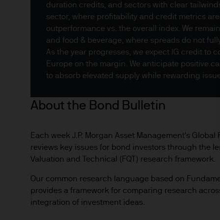
dieser reguliert.
duration credits, and sectors with clear tailwin
sector, where profitability and credit metrics a
Diese Website wurde ausschl
outperformance vs. the overall index. We remai
sind weder als Beratung noc
and food & beverage, where spreads do not fully
Nutzung der auf dieser Webs
As the year progresses, we expect IG credit to 
Lesers.
Europe on the margin. We anticipate positive c
to absorb elevated supply while rewarding issuer
Die Informationen auf dieser
About the Bond Bulletin
Institutionelle Anleger – ei
qualifizierter Anleger gemä
Each week J.P. Morgan Asset Management's Global 
reviews key issues for bond investors through the l
Net supply technical for 
Privatanleger – jedoch nur, 
Valuation and Technical (FQT) research framework.
by the AI story and M&A
Der Zugang zu bestimmten B
Our common research language based on Fundamenta
provides a framework for comparing research across 
Einstufung des Anlegers ein
integration of investment ideas.
Wir behalten uns das Recht v