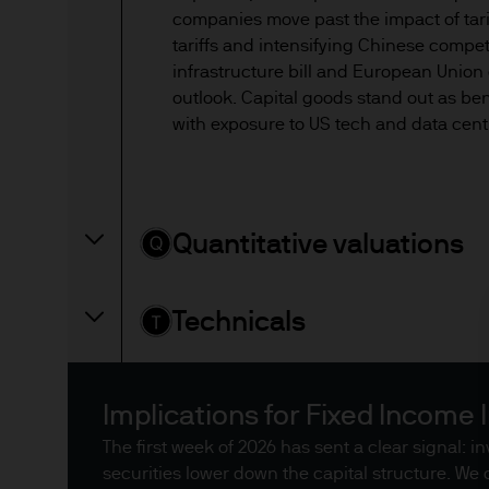
die jeweils aktuelle Fassun
companies move past the impact of tar
Information Document – KIID
tariffs and intensifying Chinese compet
wie die Jahres- und Halbjah
infrastructure bill and European Union
Management (Europe) S.à r.l
outlook. Capital goods stand out as bene
bei Ihrem Finanzberater ode
with exposure to US tech and data cent
Herausgeber in Österreich: 
8, A-1010 Wien.
Nutzungsbedingun
Quantitative valuations
1. Allgemeine Informationen
Technicals
Die Informationen auf dies
responsabilité limitée her
für das Vermögensverwaltun
Unternehmen weltweit.
Implications for Fixed Income 
The first week of 2026 has sent a clear signal: i
JPMAME ist in Luxemburg v
securities lower down the capital structure. We 