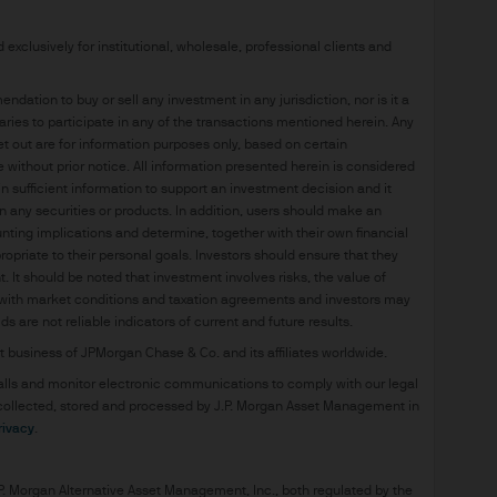
rialien gewähren.
lusively for institutional, wholesale, professional clients and
lte richten sich nicht an Personen in Rechtsordnu
ation to buy or sell any investment in any jurisdiction, nor is it a
he oder aufsichtsrechtliche Bestimmungen versto
ies to participate in any of the transactions mentioned herein. Any
bt, über diese Website Produkte oder Dienstleis
et out are for information purposes only, based on certain
ithout prior notice. All information presented herein is considered
n sufficient information to support an investment decision and it
schriebene Research‑Ergebnisse wurden von uns f
in any securities or products. In addition, users should make an
eser Analysen werden als zusätzliche Informatione
nting implications and determine, together with their own financial
t unsere Ansichten wider.
opriate to their personal goals. Investors should ensure that they
 It should be noted that investment involves risks, the value of
with market conditions and taxation agreements and investors may
n, Einschätzungen und Aussagen zu Finanzmarkt
 are not reliable indicators of current and future results.
rn nichts anders angegeben, unsere eigenen zum E
business of JPMorgan Chase & Co. and its affiliates worldwide.
en zum Zeitpunkt der Erstellung als verlässlich era
alls and monitor electronic communications to comply with our legal
ändig, und ihre Richtigkeit noch Prognosen können
December 2025. Historical gross supply and forecasted gross 
be collected, stored and processed by J.P. Morgan Asset Management in
s oder Mitteilung an Sie ändern.
ivacy
.
 nicht als Rechts-, Anlage‑ oder Steuerberatung 
P. Morgan Alternative Asset Management, Inc., both regulated by the