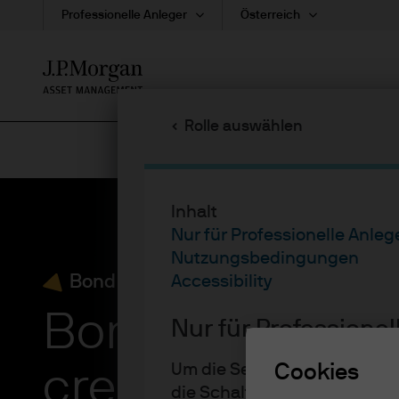
Professionelle Anleger
Österreich
Skip
to
main
Rolle auswählen
content
Inhalt
Nur für Professionelle Anleg
Nutzungsbedingungen
Bond Bulletin
Accessibility
Bond Bulletin: 
Nur für Professionel
Um die Seite aufzurufen, les
Cookies
credit’s supply
die Schaltfläche “Akzeptiere