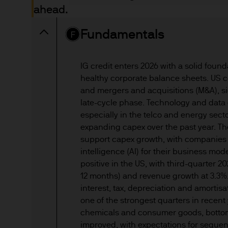
Die Informationen können je
ahead.
Rendite von Anlagen können
und Steuerabkommen beruhen
Fundamentals
vollständig zurück. Währun
eines Produkts bzw. der zu
IG credit enters 2026 with a solid foun
Vergangenheit ist kein verlä
healthy corporate balance sheets. US c
Eintreffen von Prognosen ka
and mergers and acquisitions (M&A), si
Anlageziels eines Anlagepr
late-cycle phase. Technology and data 
Management ist der Marken
especially in the telco and energy secto
seiner verbundenen Unterne
expanding capex over the past year. The
rechtlichen Gründen sowie 
support capex growth, with companies ac
gesetzlich erlaubt, werden
intelligence (AI) for their business mo
positive in the US, with third-quarter 2
mit der EMEA-Datenschutzric
12 months) and revenue growth at 3.3%
verarbeitet. Die EMEA-Daten
interest, tax, depreciation and amortis
privacy-policy
. Da das Produ
one of the strongest quarters in recent
liegt es in Ihrer Verantwortu
chemicals and consumer goods, bottom-
Anlage in das Produkt vollst
improved, with expectations for sequen