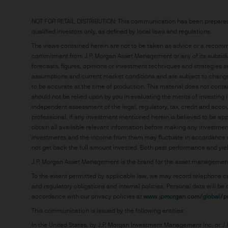
Zugang zu bestimmten Mate
NOT FOR RETAIL DISTRIBUTION: This communication has been prepared exc
qualified investors only, as defined by local laws and regulations.
Diese Website und ihre Inha
The views contained herein are not to be taken as advice or a recommend
Verbreitung gegen gesetzlic
commitment from J.P. Morgan Asset Management or any of its subsidiar
dafür vorgesehen noch erlau
forecasts, figures, opinions or investment techniques and strategies s
assumptions and current market conditions and are subject to change w
to be accurate at the time of production. This material does not contai
Jegliche in der Website be
should not be relied upon by you in evaluating the merits of investing 
eingeholt. Die Ergebnisse di
independent assessment of the legal, regulatory, tax, credit and accou
und spiegeln nicht unbeding
professional, if any investment mentioned herein is believed to be appr
obtain all available relevant information before making any investment.
investments and the income from them may fluctuate in accordance 
Sämtliche Prognosen, Zahle
not get back the full amount invested. Both past performance and yields
und -strategien sind, sofe
J.P. Morgan Asset Management is the brand for the asset management 
jeweiligen Inhalts. Sie werd
To the extent permitted by applicable law, we may record telephone c
möglicherweise nicht vollst
Source: J.P. Morgan Asset Management; data as of 10 
and regulatory obligations and internal policies. Personal data will 
supply excludes private deals.
Sie können sich ohne Verwei
accordance with our privacy policies at
www.jpmorgan.com/global/pr
This communication is issued by the following entities:
Diese Informationen sollten
In the United States, by J.P. Morgan Investment Management Inc. or J.