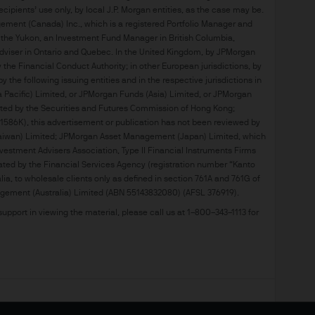
 sich über irgendwelche Informationen auf dieser
ipients’ use only, by local J.P. Morgan entities, as the case may be.
gement (Canada) Inc., which is a registered Portfolio Manager and
nden Sie sich bitte an Ihren Rechts-, Finanz- oder
t the Yukon, an Investment Fund Manager in British Columbia,
z- oder Steuerberater, bevor Sie Anlage- oder F
dviser in Ontario and Quebec. In the United Kingdom, by JPMorgan
he Financial Conduct Authority; in other European jurisdictions, by
 the following issuing entities and in the respective jurisdictions in
von Personen in einer Rechtsordnung aufgerufen we
Pacific) Limited, or JPMorgan Funds (Asia) Limited, or JPMorgan
hnsitzes oder anderer Gründe) die Veröffentlichu
ated by the Securities and Futures Commission of Hong Kong;
sondere ist diese Website ausschließlich Nicht‑U
586K), this advertisement or publication has not been reviewed by
bsite sind nicht zur Weitergabe an US-Personen 
aiwan) Limited; JPMorgan Asset Management (Japan) Limited, which
vestment Advisers Association, Type II Financial Instruments Firms
ie Aufforderung zur Abgabe eines Kaufangebots f
ated by the Financial Services Agency (registration number “Kanto
ten von US‑Personen dar.
ia, to wholesale clients only as defined in section 761A and 761G of
ement (Australia) Limited (ABN 55143832080) (AFSL 376919).
ihre eigenen professionellen Berater zu den steue
 support in viewing the material, please call us at 1–800–343–1113 for
te und Dienstleistungen, einer Position in diesen
ienstleistungen verfügbar sind
 Produkte und Dienstleistungen verfügbar sind, 