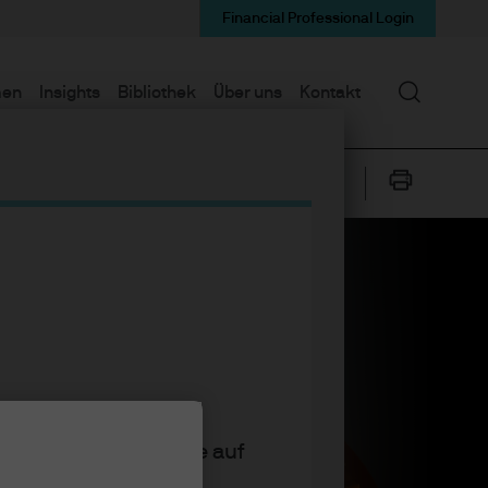
Financial Professional Login
Suchen
men
Insights
Bibliothek
Über uns
Kontakt
ätigen Sie, indem Sie auf
ionen gelesen und