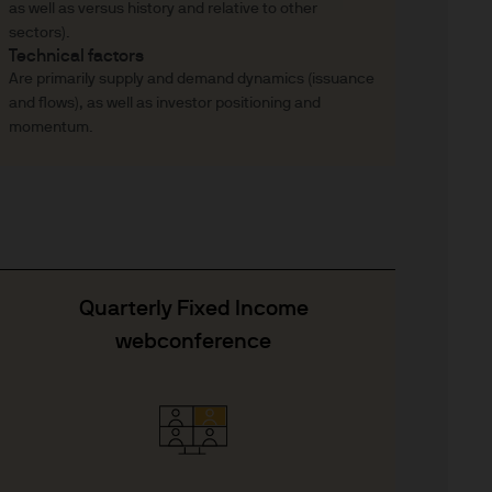
as well as versus history and relative to other
den. Der Wert, Preis und die
sectors).
weiligen Marktbedingungen
Technical factors
al unter Umständen nicht
Are primarily supply and demand dynamics (issuance
rt, Preis und die Rendite
and flows), as well as investor positioning and
. Die Wertentwicklung der
momentum.
 Wertentwicklung. Das
ichen des angestrebten
P. Morgan Asset
n JPMorgan Chase & Co und
sset Management können aus
hnet werden. Soweit
Quarterly Fixed Income
it Ihnen in Übereinstimmung
webconference
t, gespeichert und
:
www.jpmorgan.com/emea-
ngeschränkt zugelassen ist,
d Vorschriften bei einer
ionen sollten Sie sich auf