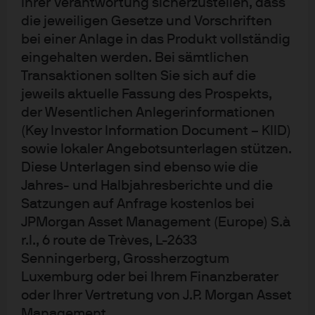
Strategy Report
Ihrer Verantwortung sicherzustellen, dass
die jeweiligen Gesetze und Vorschriften
bei einer Anlage in das Produkt vollständig
eingehalten werden. Bei sämtlichen
Transaktionen sollten Sie sich auf die
Webcast: Fixed Income
jeweils aktuelle Fassung des Prospekts,
der Wesentlichen Anlegerinformationen
Investment Quarterly
(Key Investor Information Document – KIID)
sowie lokaler Angebotsunterlagen stützen.
Diese Unterlagen sind ebenso wie die
Jahres- und Halbjahresberichte und die
Satzungen auf Anfrage kostenlos bei
Makro- und
JPMorgan Asset Management (Europe) S.à
r.l., 6 route de Trèves, L-2633
thematisches Research
Senningerberg, Grossherzogtum
Luxemburg oder bei Ihrem Finanzberater
Makro-Perspektiven
Nach Anlageklassen
oder Ihrer Vertretung von J.P. Morgan Asset
Management.