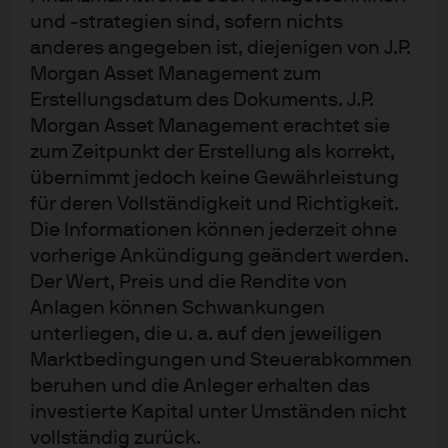
und -strategien sind, sofern nichts
currently a member of the UK Office for Budget
anderes angegeben ist, diejenigen von J.P.
Responsibility’s Advisory Council and serves as a
Morgan Asset Management zum
director for the JPMAM UK Ltd board.
Erstellungsdatum des Dokuments. J.P.
Karen holds a Master’s degree with Distinction in
Morgan Asset Management erachtet sie
zum Zeitpunkt der Erstellung als korrekt,
Economics from University College London.
übernimmt jedoch keine Gewährleistung
für deren Vollständigkeit und Richtigkeit.
Die Informationen können jederzeit ohne
vorherige Ankündigung geändert werden.
Der Wert, Preis und die Rendite von
Anlagen können Schwankungen
Impressum
unterliegen, die u. a. auf den jeweiligen
Nutzungsbedingungen
Marktbedingungen und Steuerabkommen
Datenschutzrichtlinien
beruhen und die Anleger erhalten das
Regulative Vorschriften
investierte Kapital unter Umständen nicht
Cookie-Richtlinien
vollständig zurück.
Accessibility