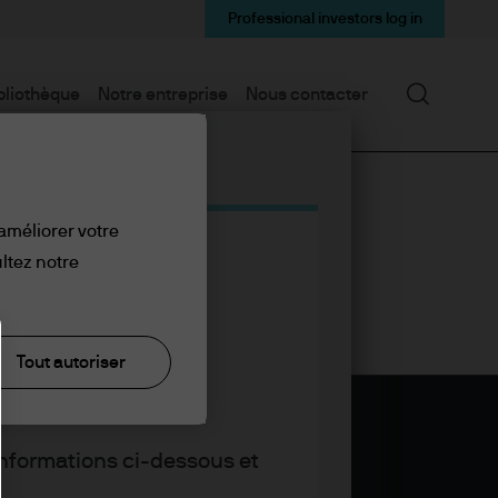
Professional investors log in
Recherc
bliothèque
Notre entreprise
Nous contacter
 améliorer votre
ltez notre
Tout autoriser
informations ci-dessous et