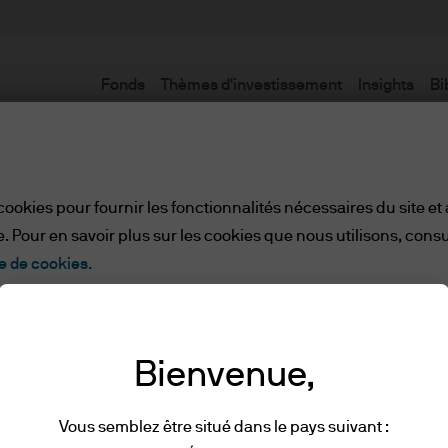
Fonds
Thèmes d'investissement
Insights
Bi
Avertissement
cookies pour fournir les fonctionnalités nécessaires du site et
. Pour en savoir plus sur les cookies que nous utilisons, consu
e de cookies.
Tout refuser
Paramètres des cookies
ionnels
Bienvenue,
ette page web, veuillez prendre connaissance des 
Vous semblez être situé dans le pays suivant :
lues et comprises en cliquant sur « J’accepte ».