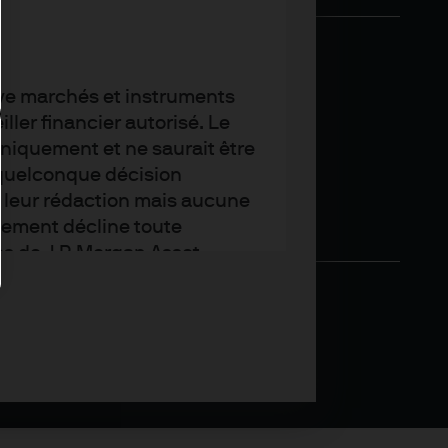
tive marchés et instruments
ler financier autorisé. Le
uniquement et ne saurait être
quelconque décision
de leur rédaction mais aucune
gement décline toute
es de J.P. Morgan Asset
s de changer. Publié par
ce Vendôme - 75001 Paris,
Management (Europe), société