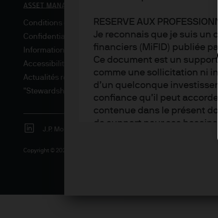
RESERVE AUX PROFESSIONN
Conditions générales
Je reconnais que je suis un 
Confidentialité et sécurité
financiers (MiFID) publiée p
Informations sur les cookies
Ce document est un support m
Accessibilité
comme une sollicitation ni 
Actualités réglementaires
d’un quelconque investisseme
"Stewardship" de l'investissement
confiance qu’il peut accord
contenue dans le présent do
de support pour ses besoins 
J.P. Morgan
JPMorgan Chase
Chase
supplémentaires et ne reflè
prévisions, chiffres, opinio
Copyright © 2026 JPMorgan Chase & Cie. tous droits réservés.
stratégies d’investissement 
Management à la date du pr
rédigeons ce contenu, ne son
peuvent être modifiées sans q
valeur des placements et le 