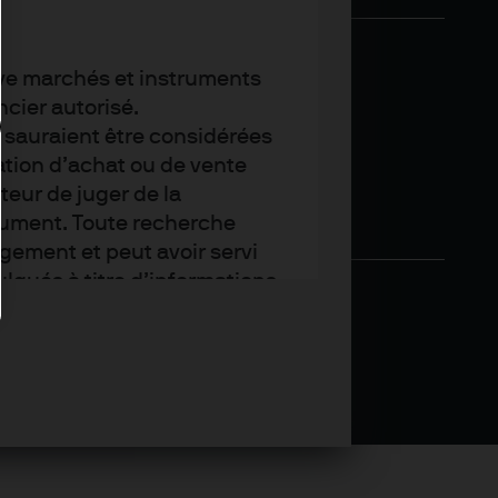
tive marchés et instruments
cier autorisé.
e sauraient être considérées
tion d’achat ou de vente
teur de juger de la
cument. Toute recherche
ement et peut avoir servi
lgués à titre d’informations
gan Asset Management. Les
anciers ou les techniques et
 à J.P. Morgan Asset
iables au moment où nous
st pas garantie. Elles
ention sur le fait que la
s de fluctuer en fonction