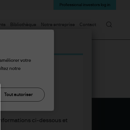
Professional investors log in
Recherc
hts
Bibliothèque
Notre entreprise
Contact
 améliorer votre
ltez notre
Tout autoriser
informations ci-dessous et