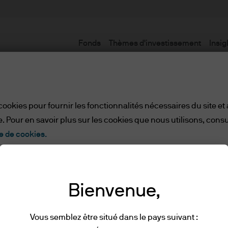
Fonds
Thèmes d'investissement
Insig
Conditions d'utilisation
cookies pour fournir les fonctionnalités nécessaires du site et
. Pour en savoir plus sur les cookies que nous utilisons, consu
e de cookies.
Tout refuser
Paramètres des cookies
ionnels
Bienvenue,
ette page web, veuillez prendre connaissance des 
Vous semblez être situé dans le pays suivant :
lues et comprises en cliquant sur « J’accepte ».