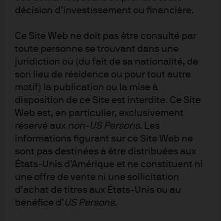
décision d’investissement ou financière.
Ce Site Web ne doit pas être consulté par
toute personne se trouvant dans une
Les allocations en ETF
juridiction où (du fait de sa nationalité, de
Les investisseurs professionnels pensent que leurs
son lieu de résidence ou pour tout autre
allocations en ETF continuent d’augmenter,
motif) la publication ou la mise à
principalement avec des stratégies passives et orientées
disposition de ce Site est interdite. Ce Site
vers la performance.
Web est, en particulier, exclusivement
réservé aux
non‑US Persons
. Les
Key findings - part 1
informations figurant sur ce Site Web ne
sont pas destinées à être distribuées aux
États‑Unis d’Amérique et ne constituent ni
une offre de vente ni une sollicitation
d’achat de titres aux États‑Unis ou au
bénéfice d’
US Persons
.
Cette communication commerciale et les opinions
qu'elle contient ne constituent en aucun cas un