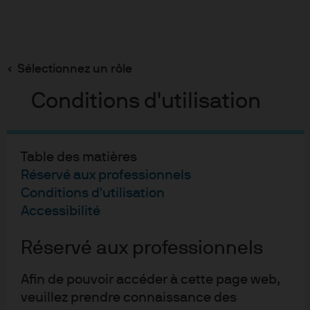
Recherch
Skip
to
main
Sélectionnez un rôle
Le futur des ETF
content
Conditions d'utilisation
Le futur des ETF
Table des matières
Réservé aux professionnels
La connaissance des ETF parmi les clients finaux
Conditions d'utilisation
reste limitée, cela impacte leurs intentions d’achat.
Accessibilité
Réservé aux professionnels
Impact des progrès
Afin de pouvoir accéder à cette page web,
technologiques sur
veuillez prendre connaissance des