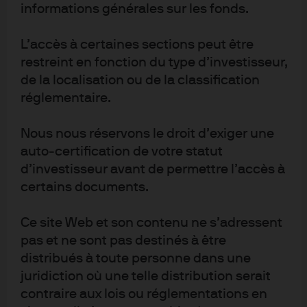
informations générales sur les fonds.
Q10. Et dans laquelle des catégories suivantes d’ETF
pensez-vous que vos clients seront intéressés d’investir
L’accès à certaines sections peut être
au cours des 2-3 prochaines années ? Le pourcentage
restreint en fonction du type d’investisseur,
de la localisation ou de la classification
indiqué correspond au pourcentage des clients qui se
réglementaire.
déclarent “intéressés”
Nous nous réservons le droit d’exiger une
auto‑certification de votre statut
d’investisseur avant de permettre l’accès à
certains documents.
Un pourcentage élevé de sondés (49 %) pensent que
Ce site Web et son contenu ne s’adressent
leurs clients seront intéressés par les EFT actions à
pas et ne sont pas destinés à être
gestion active au cours des deux ou trois prochaines
distribués à toute personne dans une
années, ce qui coïncide avec le niveau relativement
juridiction où une telle distribution serait
élevé de la connaissance de ces produits par les
contraire aux lois ou réglementations en
clients (cf. question 9).