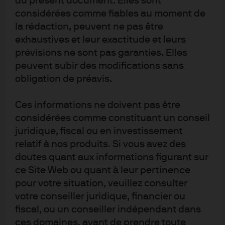
du présent document. Elles sont
ETF « à bêta stratégique » exposés aux actifs
considérées comme fiables au moment de
alternatifs et aux obligations et par les ETF investis
la rédaction, peuvent ne pas être
dans des actifs alternatifs à gestion active, comme
exhaustives et leur exactitude et leurs
prévisions ne sont pas garanties. Elles
l’illustre le faible niveau de connaissance des clients
peuvent subir des modifications sans
évoqué à la question 9.
obligation de préavis.
Ces informations ne doivent pas être
considérées comme constituant un conseil
juridique, fiscal ou en investissement
relatif à nos produits. Si vous avez des
doutes quant aux informations figurant sur
Rapport complet
ce Site Web ou quant à leur pertinence
pour votre situation, veuillez consulter
Télécharger le rapport complet pour avoir accès aux
votre conseiller juridique, financier ou
données et analyses de l’étude.
fiscal, ou un conseiller indépendant dans
Télécharger le rapport
ces domaines, avant de prendre toute