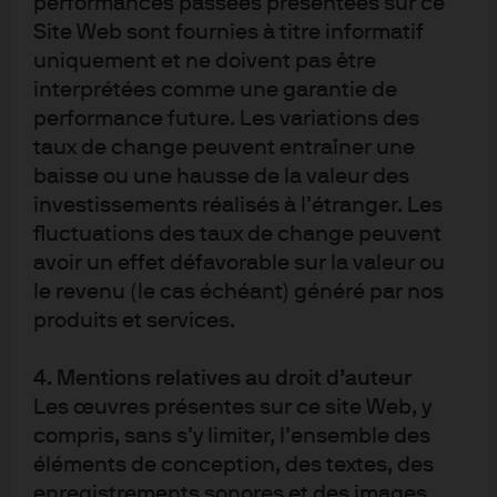
performances passées présentées sur ce
Senningerberg, Grand-Duché de Luxembourg,
Site Web sont fournies à titre informatif
R.C.S. Luxembourg B27900, capital social EUR
10.000.000.
uniquement et ne doivent pas être
interprétées comme une garantie de
performance future. Les variations des
taux de change peuvent entraîner une
baisse ou une hausse de la valeur des
investissements réalisés à l’étranger. Les
fluctuations des taux de change peuvent
Conditions générales
avoir un effet défavorable sur la valeur ou
Confidentialité et sécurité
le revenu (le cas échéant) généré par nos
Informations sur les cookies
produits et services.
Accessibilité
Actualités réglementaires
4. Mentions relatives au droit d’auteur
"Stewardship" de l'investissement
Les œuvres présentes sur ce site Web, y
compris, sans s’y limiter, l’ensemble des
éléments de conception, des textes, des
enregistrements sonores et des images,
J.P. Morgan