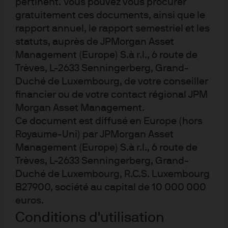
pertinent. Vous pouvez vous procurer
gratuitement ces documents, ainsi que le
rapport annuel, le rapport semestriel et les
statuts, auprès de JPMorgan Asset
Management (Europe) S.à r.l., 6 route de
Trèves, L-2633 Senningerberg, Grand-
Niveau de connaissance des
Duché de Luxembourg, de votre conseiller
ETF
financier ou de votre contact régional JPM
Morgan Asset Management.
Q9. Selon vous, laquelle des catégories suivantes d’ETF
Ce document est diffusé en Europe (hors
vos clients connaissent-ils ? Le pourcentage indiqué
Royaume-Uni) par JPMorgan Asset
correspond au pourcentage des clients qui se déclarent
Management (Europe) S.à r.l., 6 route de
“non informés”
Trèves, L-2633 Senningerberg, Grand-
Duché de Luxembourg, R.C.S. Luxembourg
B27900, société au capital de 10 000 000
euros.
Conditions d'utilisation