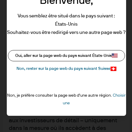
Bienvenue,
Pacifique qui semblent être les meilleurs
d’un investissement. La confiance que le
lecteur accordera aux informations
connaisseurs de tous les types d’ETF, alors que les
Vous semblez être situé dans le pays suivant :
contenues dans ce Site Web est à sa seule
investisseurs d’Amérique latine semblent avoir une
États-Unis
discrétion.
connaissance limitée des ETF exposés aux actifs
Souhaitez-vous être redirigé vers une autre page web ?
alternatifs dits « à bêta stratégique » et à gestion
Ce Site Web contient des informations
active.
destinées :
Oui, aller sur la page web du pays suivant États-Unis
aux investisseurs institutionnels – y
Non, rester sur la page web du pays suivant Suisse
compris les clients professionnels, les
contreparties éligibles et autres
investisseurs qualifiés tels que définis par
Non, je préfère consulter la page web d'une autre région.
Choisir
les réglementations financières
une
Intérêt des clients pour
applicables ; et
investir en ETF au cours des
aux investisseurs de détail – uniquement
2-3 prochaines années
dans la mesure où ils accèdent à des