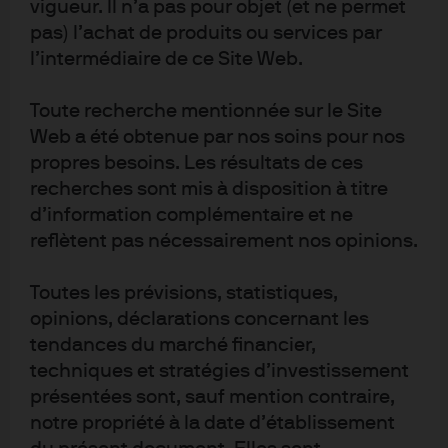
vigueur. Il n’a pas pour objet (et ne permet
pas) l’achat de produits ou services par
l’intermédiaire de ce Site Web.
Toute recherche mentionnée sur le Site
Les sondés estiment par ailleurs que les ETF
Web a été obtenue par nos soins pour nos
thématiques et les ETF axés sur l’approche ESG
propres besoins. Les résultats de ces
recherches sont mis à disposition à titre
(environnement, social et gouvernance) devraient
d’information complémentaire et ne
largement intéresser leurs clients, comme le montrent
reflètent pas nécessairement nos opinions.
les connaissances croissantes des clients
mentionnées à la question 9.
Toutes les prévisions, statistiques,
opinions, déclarations concernant les
tendances du marché financier,
techniques et stratégies d’investissement
présentées sont, sauf mention contraire,
En revanche, les professionnels interrogés pensent
notre propriété à la date d’établissement
que leurs clients seront assez peu intéressés par les