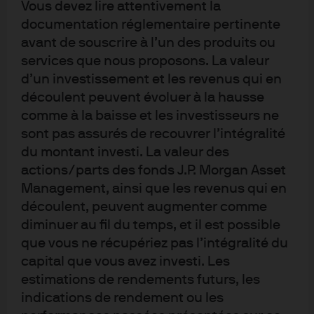
Vous devez lire attentivement la
conditions de marché et que les investisseurs ne
sont pas assurés de recouvrer l’intégralité du
documentation réglementaire pertinente
montant investi. La performance et les rendements
avant de souscrire à l’un des produits ou
passés ne préjugent pas forcément des résultats
services que nous proposons. La valeur
présents ou futurs. Aucune certitude n'existe quant
à la réalisation des prévisions. J.P. Morgan Asset
d’un investissement et les revenus qui en
Management est le nom commercial de la division
découlent peuvent évoluer à la hausse
de gestion d’actifs de JPMorgan Chase & Co et son
réseau mondial d’affiliés. Dans les limites
comme à la baisse et les investisseurs ne
autorisées par la loi, vos conversations sont
sont pas assurés de recouvrer l’intégralité
susceptibles d’être enregistrées et vos
du montant investi. La valeur des
communications électroniques contrôlées dans le
but de vérifier leur conformité à nos obligations
actions/parts des fonds J.P. Morgan Asset
juridiques et règlementaires et à nos polices
Management, ainsi que les revenus qui en
internes. Les données personnelles seront
découlent, peuvent augmenter comme
collectées, stockées et traitées par J.P. Morgan
Asset Management dans le respect de la Politique
diminuer au fil du temps, et il est possible
de confidentialité
www.jpmorgan.com/emea-
que vous ne récupériez pas l’intégralité du
privacy-policy
.
capital que vous avez investi. Les
estimations de rendements futurs, les
Cette communication est publiée en Europe (hors
Royaume-Uni) par JPMorgan Asset Management
indications de rendement ou les
SARL (Europe), 6 route de Trèves, L-2633