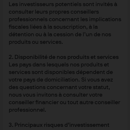
conseil ou une recommandation en vue d'acheter
Les investisseurs potentiels sont invités à
ou de céder un quelconque investissement ou
consulter leurs propres conseillers
intérêt y afférent. Toute décision fondée sur la base
des informations contenues dans ce document
professionnels concernant les implications
sera prise à l'entière discrétion du lecteur. Les
fiscales liées à la souscription, à la
analyses présentées dans ce document sont le fruit
des recherches menées par J.P. Morgan Asset
détention ou à la cession de l’un de nos
Management, qui a pu les utiliser à ses propres
produits ou services.
fins. Les résultats de ces recherches sont mis à
disposition en tant qu'informations
complémentaires et ne reflètent pas
2. Disponibilité de nos produits et services
nécessairement les opinions de J.P.Morgan Asset
Les pays dans lesquels nos produits et
Management. Sauf mention contraire, toutes les
services sont disponibles dépendent de
données chiffrées, prévisions, opinions,
informations sur les tendances des marchés
votre pays de domiciliation. Si vous avez
financiers ou techniques et stratégies
des questions concernant votre statut,
d’investissement mentionnées dans le présent
nous vous invitons à consulter votre
document sont celles de J.P. Morgan Asset
Management à la date de publication du présent
conseiller financier ou tout autre conseiller
document. Elles sont réputées fiables à la date de
professionnel.
rédaction. Elles peuvent être modifiées sans que
vous n’en soyez avisé. Il est à noter par ailleurs que
la valeur d’un investissement et les revenus qui en
3. Principaux risques d’investissement
découlent peuvent évoluer en fonction des