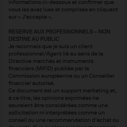
informations ci-dessous et confirmer que
l’industrie des ETF
vous les avez lues et comprises en cliquant
Q7. Selon vous, quels sont les principaux impacts sur
sur « J’accepte ».
l’industrie des ETF des progrès technologiques tels que
RESERVE AUX PROFESSIONNELS – NON
l’automatisation, l’intelligence artificielle,
DESTINE AU PUBLIC
l’apprentissage automatique, l’analyse de données, etc.
Je reconnais que je suis un client
? (Plusieurs réponses autorisées)
professionnel/Agent lié au sens de la
Directive marchés et instruments
financiers (MiFID) publiée par la
Commission européenne ou un Conseiller
financier autorisé.
Ce document est un support marketing et,
Dans l’ensemble, les investisseurs professionnels
à ce titre, les opinions exprimées ne
considèrent que les innovations technologiques vont
sauraient être considérées comme une
renforcer les avantages existants des ETF. En effet,
sollicitation ni interprétées comme un
deux tiers d’entre eux déclarent que les nouvelles
conseil ou une recommandation d’achat ou
technologies vont réduire les frais de gestion et les