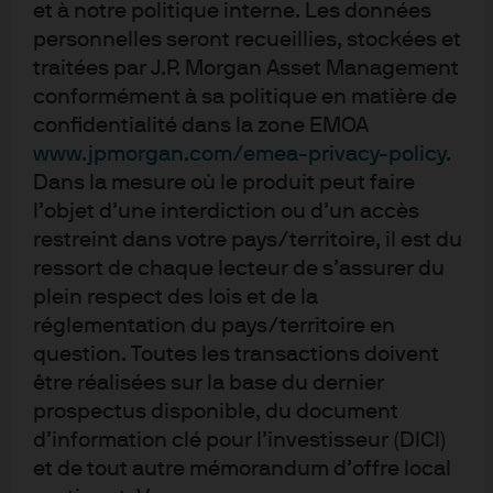
et à notre politique interne. Les données
personnelles seront recueillies, stockées et
Selon l’enquête, les investisseurs sont surtout
traitées par J.P. Morgan Asset Management
intéressés par leur exposition de marché très ciblée, la
conformément à sa politique en matière de
simplicité du concept et le potentiel de performance
confidentialité dans la zone EMOA
des tendances structurelles offert par les fonds
www.jpmorgan.com/emea-privacy-policy
.
thématiques.
Dans la mesure où le produit peut faire
l’objet d’une interdiction ou d’un accès
restreint dans votre pays/territoire, il est du
ressort de chaque lecteur de s’assurer du
plein respect des lois et de la
réglementation du pays/territoire en
Les sondés n’utilisant pas d’ETF sont davantage
question. Toutes les transactions doivent
attirés par la simplicité et le potentiel de performance
être réalisées sur la base du dernier
des fonds thématiques, alors que les utilisateurs d’ETF
prospectus disponible, du document
préfèrent l’exposition ciblée qu’ils proposent.
d’information clé pour l’investisseur (DICI)
et de tout autre mémorandum d’offre local