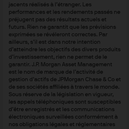
jacents réalisés à l’étranger. Les
performances et les rendements passés ne
ETF thématiques
préjugent pas des résultats actuels et
futurs. Rien ne garantit que les prévisions
Q8. Quels éléments, s’il y en a, des ETF thématiques vous
exprimées se révéleront correctes. Par
attirent le plus ? (Plusieurs réponses autorisées)
ailleurs, s’il est dans notre intention
d’atteindre les objectifs des divers produits
d’investissement, rien ne permet de le
garantir. J.P. Morgan Asset Management
est le nom de marque de l’activité de
gestion d’actifs de JPMorgan Chase & Co et
Les ETF thématiques, qui cherchent à exploiter les
de ses sociétés affiliées à travers le monde.
tendances macroéconomiques et structurelles à long
Sous réserve de la législation en vigueur,
terme, sont l’un des segments les plus prometteurs du
les appels téléphoniques sont susceptibles
secteur des ETF.
d’être enregistrés et les communications
électroniques surveillées conformément à
nos obligations légales et réglementaires