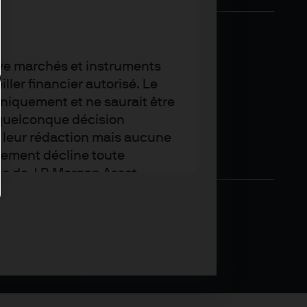
tive marchés et instruments
ler financier autorisé. Le
uniquement et ne saurait être
quelconque décision
de leur rédaction mais aucune
gement décline toute
es de J.P. Morgan Asset
s de changer. Publié par
ce Vendôme - 75001 Paris,
Management (Europe), société