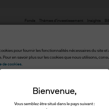
Fonds
Thèmes d'investissement
Insights
Bi
Avertissement
cookies pour fournir les fonctionnalités nécessaires du site et
. Pour en savoir plus sur les cookies que nous utilisons, consu
e de cookies.
Tout refuser
Paramètres des cookies
ionnels
Bienvenue,
ette page web, veuillez prendre connaissance des 
Vous semblez être situé dans le pays suivant :
lues et comprises en cliquant sur « J’accepte ».