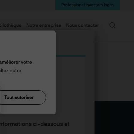
Professional investors log in
Recherc
bliothèque
Notre entreprise
Nous contacter
 améliorer votre
ltez notre
Tout autoriser
informations ci-dessous et