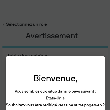
Recherch
Skip
to
main
Sélectionnez un rôle
content
Avertissement
Table des matières
Reserve aux professionnels
Conditions d'utilisation
Accessibilité
Bienvenue,
Reserve aux professionnels
Vous semblez être situé dans le pays suivant :
États-Unis
Afin de pouvoir accéder à cette page web,
Conditions générales
Souhaitez-vous être redirigé vers une autre page web ?
veuillez prendre connaissance des
Confidentialité et sécurité