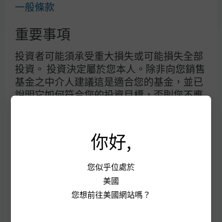
一般條款
重要事項
投資者可能須承受重大損失或可能損失全部
投資。 投資決定屬於您本人。除非向您銷售
基金之中介人建議這是適合您的基金，並已
說明它如何符合您的投資目標，否則您不應
作出投資。詳情請參閱銷售文件。
接受本使用條款及其修訂項目
你好,
J.P. Morgan
您繼續使用本網站前必須細閱下列資料。本
您似乎位處於
條款載述適用於本網站的部分法例和規則。
美國
J.P. Morgan
您凡取覽本網站及當中的任何網頁，即表示
摩根大通
您想前往美國網站嗎？
已閱讀下列資料，並接受下述及另載於本網
大通銀行
站之相關網頁的條款及細則，亦同意受此等