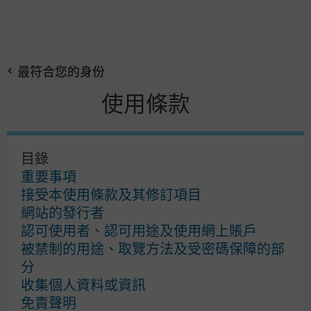
搜
Skip
尋
to
最符合您的身份
main
content
使用條款
摩根資產管理
目錄
使用條款
重要事項
私隱政策
接受本使用條款及其修訂項目
Cookies 政策
網站的發行者
投資盡職治理
認可使用者、認可用途及使用網上賬戶
自助服務區
被禁制的用途、取覽方法及受密碼保障的部
分
收集個人資料或資訊
免責聲明