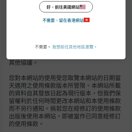
條款及細則約束。倘若您不同意下列條款及
好，前往美國網站
細則，請勿瀏覽本網站或當中的任何網頁。
不需要，留在香港網站
聯絡我們:
本使用條款為您與摩根基金(亞洲)有限公司
(只適用於香港摩根DIRECT 現有及潛在客戶)
（下稱「我們」）之間的任何其他協議的補
摩根基金理財專線: (852) 2265 1188
充，包括任何客戶或賬戶協議，以及管限您
電郵查詢:
使用本網站所提供的摩根基金(亞洲)有限公
不需要。
我想前往其他地區瀏覽。
hkmorgandirect.cs@jpmorgan.com
司之產品、服務、內容、工具及資料的任何
辨公時間: 星期一至五 上午九時至晚上六時
其他協議。
您對本網站的使用受您取覽本網站的日期當
天適用之使用條款版本所管限。本網站所載
的資料自其發放日起為現行版本，但我們保
此網站的資料僅供香港居民使用。如選擇閱覽本資料，即閣下
留權利於任何時間更改本網站和本使用條款
表明及保證閣下為香港居民，或閣下所屬司法地區的法律及規
而不另行通知。倘若您在經修訂的使用條款
例容許閣下閱覽這些資料，亦即閣下確認同意載於
https://am.jpmorgan.com/hk/
之
使用條款
。投資涉及風
出版後使用本網站，即被當作已同意經修訂
險。過去表現並不代表將來表現。特別是投資於新興市場及小
的使用條款。
型企業的基金可能涉及較高風險，並通常較易受到價格變動所
影響投資者在作出任何投資決定前，應細閱及考慮
基金銷售文