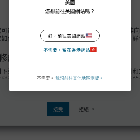
美國
摩根基金理財專線: (852) 
您想前往美國網站嗎？
電郵查詢:
hkmorgandir
辨公時間: 星期一至五
可能損失全部投資。 投資決定屬於您本人。除非
好，前往美國網站
它如何符合您的投資目標，否則您不應作出投資。詳
不需要，留在香港網站
修訂項目
下為香港居民，或閣下所屬司法地區的法律及規例容許閣下閱覽這些資料，亦即閣下
涉及較高風險，並通常較易受到價格變動所影響投資者在作出任何投資決定前，應細
構成投資建議，或要約出售或招攬要約購買任何證券、投資產品或服務，亦不構成為
閱下列資料。本條款載述適用於本網站的部分法例和
先通知。投資者應自行核證。所述觀點與策略不一定適合所有投資者。本網站及當中所
下列資料，並接受下述及另載於本網站之相關網頁的
不需要。
我想前往其他地區瀏覽。
會批核（但預審批准並不代表證監會之官方推介）。
。 App Store是Apple Inc.的服務標誌。
意下列條款及細則，請勿瀏覽本網站或當中的任何網
在進入網站前，請仔細閱讀免責聲明
亞洲)有限公司（下稱「我們」）之間的任何其他協
接受
拒絕
站所提供的摩根基金(亞洲)有限公司之產品、服務
本網站的日期當天適用之使用條款版本所管限。本網