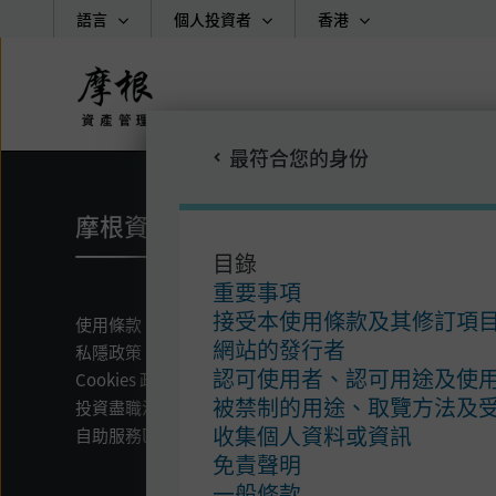
語言
個人投資者
香港
Skip
to
main
最符合您的身份
content
摩根資產管理
目錄
重要事項
接受本使用條款及其修訂項
使用條款
網站的發行者
私隱政策
認可使用者、認可用途及使
Cookies 政策
被禁制的用途、取覽方法及
投資盡職治理
收集個人資料或資訊
自助服務區
免責聲明
一般條款