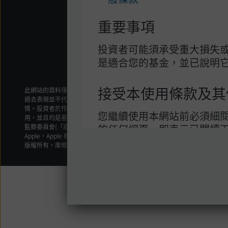
重要事項
投資者可能須承受重大損失或
是適合您的基金，並已說明
接受本使用條款及其
此網站的資料僅供香港居民使用。如選擇閱覽本資料，即閣下表明及保證閣
過去表現並不代表將來表現。特別是投資於新興市場及小型企業的基金可能
情。投資者於作出投資決定前請先留意有關
基金註釋
。本網站所載資料並不
您繼續使用本網站前必須細
用，並且均是基於特定假設及目前市場狀況作出，且可隨時變動而不發出事
的任何網頁，即表示已閱讀
監察委員會(「證監會」)審閱，惟有關摩根公積金計劃之資料則已取得證監
Apple，Apple 標誌，iPad和iPhone是Apple Inc.在美國和其他國家註冊的商標
款及細則約束。倘若您不同
版權所有。摩根基金（亞洲）有限公司 2025。不得轉載。
本使用條款為您與摩根基金(
戶協議，以及管限您使用本網
他協議。
您對本網站的使用受您取覽