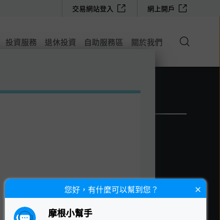
交易網站登入
網上開戶
搜
投資服務
退休投資
自助服務區
關於我們
尋
您好，有什麼可以幫到您？
摩根小幫手
CT 現有及潛在客戶)