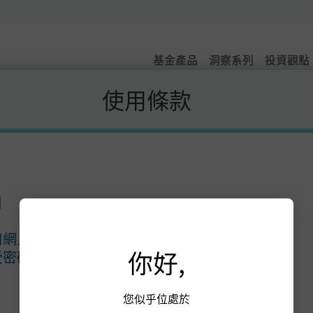
基金產品
洞察系列
投資觀點
使用條款
J.P. Morgan
目
J.P. Morgan
摩根大通
用網上賬戶
大通銀行
你好,
受密碼保障的部分
聯絡我們:
您似乎位處於
(只適用於香港摩根DIRE