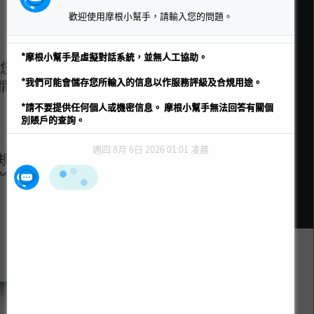
2265 1188
歡迎使用摩根小幫手，請輸入您的問題。
ect.cs@jpmorgan.com
 上午九時至晚上六時
*摩根小幫手是虛擬對話系統，並無人工協助。
向您銷售基金之中介人建議這
*我們可能會儲存您所輸入的信息以作服務評級及合規用途。
情請參閱銷售文件。
*請不要提供任何個人或機密信息。 摩根小幫手無法回答有關個
別賬戶的查詢。
確認同意載於
https://am.jpmorgan.com/hk/
之
使用條款
。投資涉及風險。
閱及考慮
基金銷售文件
，當中載有基金的投資目標、風險因素、收費及開支詳
週四 8月 6日 2026 01:01 凌晨
任何此等目的分發資料。所載有關金融市場趨勢的意見及陳述均僅供參考之
規則。您凡取覽本網站及當中
載之廣告由摩根基金(亞洲)有限公司刊發。本網站未經香港證券及期貨事務
條款及細則，亦同意受此等條
頁。
議的補充，包括任何客戶或賬
、內容、工具及資料的任何其
站所載的資料自其發放日起為