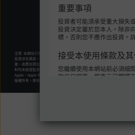
重要事項
投資者可能須承受重大損失
投資決定屬於您本人。除非
標，否則您不應作出投資。
接受本使用條款及其
注意: 本網站只供摩根基金（亞洲）有限公司之分銷商使用。本網站所載之
投資涉及風險。過去表現並不代表將來表現。特別是投資於新興市場及小型
素、收費及開支詳情。本網站所載資料並不構成投資建議，或要約出售或招
您繼續使用本網站前必須細
料均未經證監會審閱，由摩根基金（亞洲）有限公司刊發。
的任何網頁，即表示已閱讀
Apple，Apple 標誌，iPad和iPhone是Apple Inc.在美國和其他國家註冊的商標
版權所有。摩根基金（亞洲）有限公司 2025。不得轉載。
款及細則約束。倘若您不同
本使用條款為您與摩根基金(
戶協議，以及管限您使用本網
他協議。
您對本網站的使用受您取覽