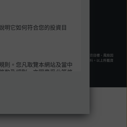
說明它如何符合您的投資目
意載於
https://am.jpmorgan.com/hk/
之
使用條款
。
投資決定前，應細閱及考慮基金
銷售文件
，當中載有基金的投資目標、風險因
載資料均來自被認為可靠之來源，惟閣下仍應自行核實有關資料。以上所載資
規則。您凡取覽本網站及當中
條款及細則，亦同意受此等條
頁。
議的補充，包括任何客戶或賬
、內容、工具及資料的任何其
站所載的資料自其發放日起為