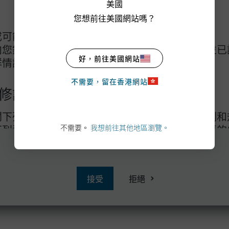
美國
您想前往美國網站嗎？
或可能損失全部投資。
向您銷售基金之中介人建議這是適合您的基金，並已
好，前往美國網站
詳情請參閱
銷售文件。
不需要，留在香港網站
修訂項目
內容不得作公開發布用途，亦不應提供予公眾使用。如選擇閱覽本資料，即閣下確認同
企業的基金可能涉及較高風險，並通常較易受到價格變動所影響。投資者在作出任何
攬要約購買任何證券、投資產品或服務，亦不構成為任何此等目的分發資料。以上所
閱下列資料。本條款載述適用於本網站的部分法例和
下列資料，並接受下述及另載於本網站之相關網頁的
不需要。
我想前往其他地區瀏覽。
。 App Store是Apple Inc.的服務標誌。
意下列條款及細則，請勿瀏覽本網站或當中的任何網
在進入網站前，請仔細閱讀免責聲明
亞洲)有限公司（下稱「我們」）之間的任何其他協
接受
拒絕
站所提供的摩根基金(亞洲)有限公司之產品、服務
本網站的日期當天適用之使用條款版本所管限。本網