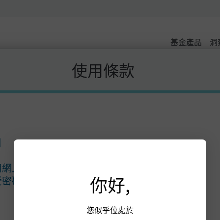
基金產品
洞
使用條款
J.P. Morgan
目
J.P. Morgan
摩根大通
用網上賬戶
大通銀行
你好,
受密碼保障的部分
您似乎位處於