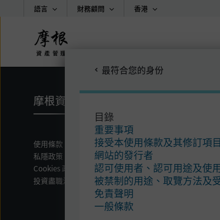
語言
財務顧問
香港
Skip
to
main
最符合您的身份
content
摩根資產管理
目錄
重要事項
接受本使用條款及其修訂項
使用條款
基金註釋
網站的發行者
私隱政策
銷售文件
認可使用者、認可用途及使
Cookies 政策
表格及資料
被禁制的用途、取覽方法及
投資盡職治理
投訴之處理
免責聲明
常見問題
一般條款
網站索引