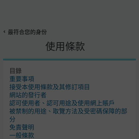
Skip
搜
to
尋
main
最符合您的身份
content
使用條款
摩根資產管理
目錄
使用條款
重要事項
私隱政策
接受本使用條款及其修訂項目
Cookies 政策
網站的發行者
投資盡職治理
認可使用者、認可用途及使用網上賬戶
基金註釋
被禁制的用途、取覽方法及受密碼保障的部
銷售文件
分
表格及資料
免責聲明
投訴之處理
一般條款
常見問題