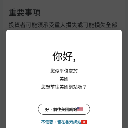
網站索引
重要事項
投資者可能須承受重大損失或可能損失全部
投資。
投資決定屬於您本人。除非向您銷售基金之
中介人建議這是適合您的基金，並已說明它
你好,
如何符合您的投資目標，否則您不應作出投
資。詳情請參閱
銷售文件。
您似乎位處於
接受本使用條款及其修訂項目
美國
您想前往美國網站嗎？
您繼續使用本網站前必須細閱下列資料。本
條款載述適用於本網站的部分法例和規則。
您凡取覽本網站及當中的任何網頁，即表示
J.P. Morgan
好，前往美國網站
已閱讀下列資料，並接受下述及另載於本網
站之相關網頁的條款及細則，亦同意受此等
不需要，留在香港網站