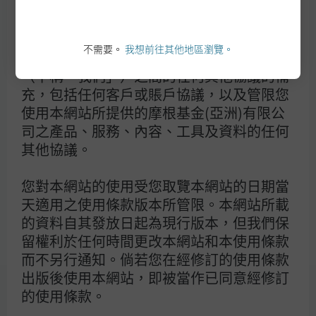
條款及細則約束。倘若您不同意下列條款及
J.P. Morgan
細則，請勿瀏覽本網站或當中的任何網頁。
摩根大通
不需要。
我想前往其他地區瀏覽。
大通銀行
本使用條款為您與摩根基金(亞洲)有限公司
（下稱「我們」）之間的任何其他協議的補
充，包括任何客戶或賬戶協議，以及管限您
使用本網站所提供的摩根基金(亞洲)有限公
司之產品、服務、內容、工具及資料的任何
其他協議。
注意: 本網站只供摩根基金（亞洲）有限公司之分銷商使用。
本網站所載之內容不得作公開發布用途，亦不應提供予公眾使
您對本網站的使用受您取覽本網站的日期當
用。如選擇閱覽本資料，即閣下確認同意載於
天適用之使用條款版本所管限。本網站所載
https://am.jpmorgan.com/hk/
之
使用條款
。
的資料自其發放日起為現行版本，但我們保
投資涉及風險。過去表現並不代表將來表現。特別是投資於新
興市場及小型企業的基金可能涉及較高風險，並通常較易受到
留權利於任何時間更改本網站和本使用條款
價格變動所影響。投資者在作出任何投資決定前，應細閱及考
而不另行通知。倘若您在經修訂的使用條款
慮基金
銷售文件
，當中載有基金的投資目標、風險因素、收費
及開支詳情。本網站所載資料並不構成投資建議，或要約出售
出版後使用本網站，即被當作已同意經修訂
或招攬要約購買任何證券、投資產品或服務，亦不構成為任何
的使用條款。
此等目的分發資料。以上所載資料均來自被認為可靠之來源，
惟閣下仍應自行核實有關資料。以上所載資料均未經證監會審