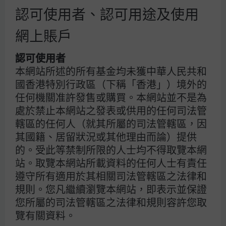
俄烏戰爭導致的能源與食品價格上升，只是推動2022年通
認可使用者、認可用途及使用
脹飆升的部分原因。隨著環球經濟自疫情中復甦，壓抑已久
網上賬戶
的消費需求及服務業（如酒店、航空）的供應樽頸也進一步
推高物價。此外，疫情期間激進的財政支持措施及極低利率
環境，更為當時的通脹勢頭火上加油。
認可使用者
本網站所述的所有基金均未獲中華人民共和
相比之下，2026年的環球需求雖然穩定，但遠未達到全面
國香港特別行政區（下稱「香港」）境外的
復甦。 即使部分政府（如美國透過退稅）選擇性地提供財
任何機關准許發售或購買。本網站並不是為
政刺激，但這並非普遍現象。最重要的是，各地央行已連續
處於禁止本網站之發表或供用的任何司法管
收緊政策3至4年，不少成熟與新興經濟體的實際政策利率
轄區的任何人（就其所屬的司法管轄區，因
已從深度負值回升至零水平或略為正值。參考數據顯示，實
其國籍、居留狀況或其他理由而論）提供
際聯邦基金目標利率在2022年2月為-5.35%，於2024年中
的。受此等禁制所限的人士均不得取覽本網
升至2.74%高位，目前則約為0.7%（
圖表1
）。因此，2026
年通脹方程式中的需求面問題，已不像當年般嚴峻。
站。取覽本網站所載資料的任何人士有責任
圖表1：美國實際政策利率
遵守所有適用於其相關司法管轄區之法律和
聯邦基金目標利率減去核心個人消費支出平減指數
規則。您凡繼續瀏覽本網站，即表示並保證
您所屬的司法管轄區之法律和規則容許您取
覽有關資料。