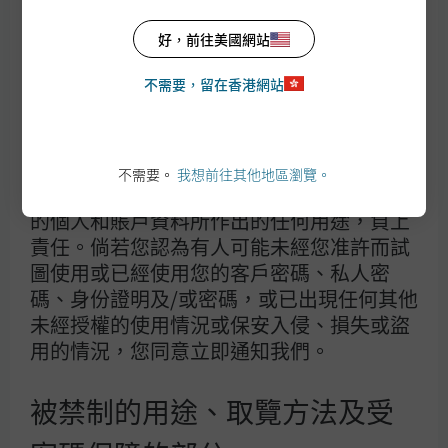
責任。倘若您向任何人（等）或個體透露您
美國企業債券的表現優於政府債券。新興市場股票亦受美元
的賬戶編號、客戶密碼、私人密碼、身份證
好，前往美國網站
走強影響而受壓。黃金在此期間的表現同樣疲弱，與其在過
明及/或密碼，您即承受與此透露相關的所有
去三周的走勢可謂同出一轍。
不需要，留在香港網站
風險及損失。倘若您容許任何其他人（等）
圖表2：資產類別表現
或個體使用您的客戶密碼、私人密碼、身份
美元，總回報
證明、密碼或其他可接達您的各賬戶的方
法，您須為由您的各賬戶所導致進行的任何
不需要。
我想前往其他地區瀏覽。
交易和活動，以及由該人（等）或個體對您
的個人和賬戶資料所作出的任何用途，負上
責任。倘若您認為有人可能未經您准許而試
圖使用或已經使用您的客戶密碼、私人密
碼、身份證明及/或密碼，或已出現任何其他
未經授權的使用情況或保安入侵、損失或盜
用的情況，您同意立即通知我們。
被禁制的用途、取覽方法及受
資料來源：彭博， FactSet， MSCI，摩根資產管理。反映截至2026年3月23日