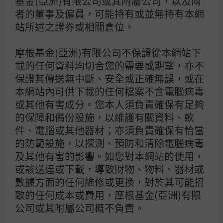
基金(亞洲)有限公司或其附屬公司，以及兩
私隱政策
者的董事及僱員，可能持有或並無持有本網
Cookies 政策
站所述之證券或相關倉位。
投資盡職治理
摩根基金(亞洲)有限公司不保證從本網站下
基金註釋
載的任何資料均切合您的需要或期望，亦不
銷售文件
保證其傳送無中斷、安全或正確無誤，或在
表格及資料
本網站內可供下載的任何檔案不含電腦病毒
投訴之處理
或其他有害成分。您本人須負責確保有足夠
常見問題
的保障和備份設施，以維護有關資料、軟
網站索引
件、電腦或其他器材；亦須負責確保有恰當
的防範設施，以探測、預防和清除電腦病毒
及其他有害的影響。如您對本網站的使用，
或該送達或下載，導致財物、物料、器材或
數據方面的任何維修或更換，對於其可能招
致的任何成本或費用，摩根基金(亞洲)有限
公司或其附屬公司概不負責。