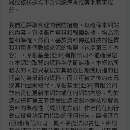
器或該送達均不含電腦病毒或其他有害成
減息轉趨審慎：能源價格回落對貨幣政策的影響
分。
中國2026年第二季GDP：增長放緩強化政策支持理
據
我們已採取合理的預防措施，以確保本網站
的內容，包括賬戶資料和報價數據，均為完
整和準確。然而，基於資料傳送科技的性質
和利用多個數據來源的需要（包括第三者內
容），摩根基金(亞洲)有限公司不能確保您
文章標籤
Asia
資產配置
債券
商品
經濟
在本網站取覽的資料為準確無誤。本網站所
發表的內容只載述於其發放日期或所指的日
股票
固定收益
通貨膨脹
Infrastructure
期當時為最新的資料，而其可被之後的市況
利率
市場
Monetary Policy
石油
或其他因素取代。摩根基金(亞洲)有限公司
並無責任更新本網站或任何網站內容。對於
您或任何第三者遭受因您按照本網站所發表
摩根資產管理
資料的準確性（或其他方面）作出的任何行
動或投資決定而招致的任何損失，摩根基金
(亞洲)有限公司一概不承擔法律責任。摩根
使用條款