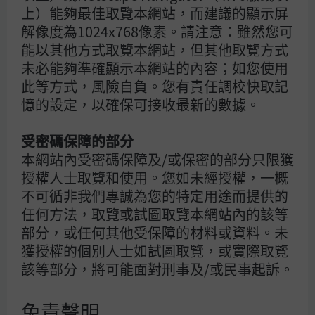
上）能夠最佳取覽本網站，而建議的顯示屏
例如中國加大可再生能源發電，應有助緩衝油價及天然氣價
解像度為1024x768像素。請注意：雖然您可
格高企所帶來的衝擊。隨著流向亞洲的石油供應最終恢復，
能以其他方式取覽本網站，但其他取覽方式
投資者亦應重新關注數據中心組件需求與組裝所帶來的正面
動力。此外，這亦帶來更長遠的影響，包括若霍爾木茲海峽
未必能夠準確顯示本網站的內容；如您使用
被封鎖的風險持續，海灣地區能源的風險溢價可能會上升，
此等方式，風險自負。您有責任調校快取記
而市場亦將重新聚焦於可再生能源，以降低對化石燃料的依
憶的設定，以確保可接收最新的數據。
賴。
受密碼保障的部分
另類資產，特別是基礎設施與交通運輸，在面對地緣政治局
本網站內受密碼保障及/或保密的部分只限獲
勢緊張及能源價格上升時，過往均能展現其穩定性。部分原
授權人士取覽和使用。您如未經授權，一概
因是某些基礎設施的收入具有通脹掛鉤的特性。即使霍爾木
不可循非我們專誠為您的特定用途而提供的
茲海峽遭到封鎖，環球航運交通仍然相對穩健，尤其是能源
進口經濟體正積極尋找替代航線，以滿足其國內需求。
任何方法，取覽或試圖取覽本網站內的該等
部分，或任何其他受保障的材料或資料。未
如之前所述，受地緣政治與經濟的不確定性影響，投資者短
獲授權的個別人士如試圖取覽，或實際取覽
期內可能對流動性有較大需求。市場亦應更偏好於優質資
該等部分，將可能面對刑事及/或民事起訴。
產，例如投資級別企業債券，以及資產負債表穩健，且利潤
率受能源成本上升影響較小的企業。
免責聲明