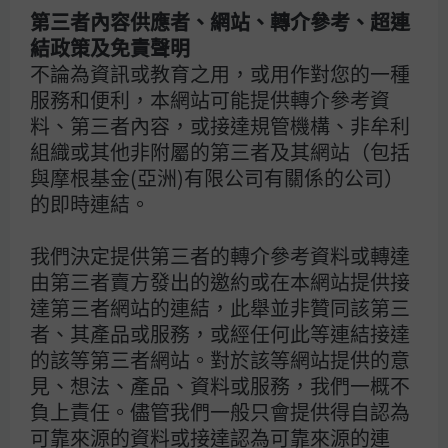
第三者內容供應者、網站、轉介參考、超連
結政策及免責聲明
不論為資訊或教育之用，或用作對您的一種
服務和便利，本網站可能提供轉介參考資
料、第三者內容，或接達規管機構、非牟利
J.P. Morgan
組織或其他非附屬的第三者及其網站（包括
與摩根基金(亞洲)有限公司有關係的公司）
的即時連結。
J.P. Morgan
我們決定提供第三者的轉介參考資料或轉達
摩根大通
由第三者賣方發出的邀約或在本網站提供接
大通銀行
達第三者網站的連結，此舉並非贊同該第三
者、其產品或服務，或經任何此等連結接達
的該等第三者網站。對於該等網站提供的意
見、想法、產品、資料或服務，我們一概不
負上責任。儘管我們一般只會提供得自認為
可靠來源的資料或接達認為可靠來源的連
注意: 本網站只供摩根基金（亞洲）有限公司之分銷商使用。