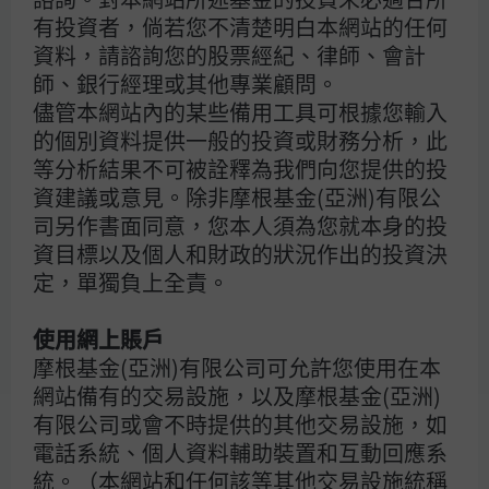
50個基點，而最近一次英倫銀行與歐洲央行會議的措辭亦
有投資者，倘若您不清楚明白本網站的任何
轉趨鷹派。日本央行亦預期將在今年夏季加息，以應對國內
資料，請諮詢您的股票經紀、律師、會計
的通脹壓力。雖然如此，考慮到今次周期的寬鬆幅度有限，
師、銀行經理或其他專業顧問。
即使成熟市場央行進一步收緊政策，其力度與2022年相比
儘管本網站內的某些備用工具可根據您輸入
料將相對溫和。
的個別資料提供一般的投資或財務分析，此
等分析結果不可被詮釋為我們向您提供的投
對亞洲的影響更甚2022年油價飆升時期
資建議或意見。除非摩根基金(亞洲)有限公
司另作書面同意，您本人須為您就本身的投
環球能源價格飆升意味所有人都需要為石油及天然氣支付更
資目標以及個人和財政的狀況作出的投資決
高昂的費用。然而，供應量出現實質中斷，則迫使企業與消
定，單獨負上全責。
費者作出更顯著、而且可以說是成本更高昂的調整。
使用網上賬戶
在2022年，歐洲可說是首當其衝。 在俄羅斯入侵烏克蘭之
前，歐洲有20%至30%的石油及石油產品，以及40%至50%
摩根基金(亞洲)有限公司可允許您使用在本
的天然氣，是經由管道從俄羅斯進口。即使當時的供應中斷
網站備有的交易設施，以及摩根基金(亞洲)
是分階段進行，而不是一次過完全切斷，制裁俄羅斯的行動
有限公司或會不時提供的其他交易設施，如
迫使歐洲迅速尋找替代供應。
電話系統、個人資料輔助裝置和互動回應系
統。（本網站和任何該等其他交易設施統稱
在目前的衝突中，航運比管道更為關鍵。超過80%經由霍爾