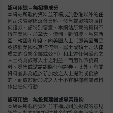
認可用途 – 無招攬成分
本網站所載的資料並不構成於香港以外的任
何司法管轄區派發資料、發售或邀請認購任
何證券。請特別留意，本網站所載的資料不
得在美國、加拿大、澳洲、新加坡、馬來西
亞、韓國和印度，向美國人士（即美國居民
或按照美國或其任何州、屬土或領土之法律
資料來源：FactSet，摩根資產管理計算；美國經濟分析局、美國聯儲局。反映
成立的合夥企業或公司）和上述任何國家之
截至2026年3月23日的最新數據。
人士或為該等人士之利益，而用作派發資
總括而言，2022年與2026年其中一項最大的差異，在於貨
料、發售或邀請認購任何證券。此外，有關
幣政策的起點。2022年為了保護環球經濟免受疫情衝擊而
資料並非為處於新加坡之人士提供或發放
實施的超寬鬆政策，其後不得不迅速收緊以壓抑通脹，為股
的，而處於新加坡之人士不宜根據有關資料
票及固定收益帶來極具挑戰性的環境。
作出任何行動。
在3月份的聯邦公開市場委員會（FOMC）會議上，2026 年
政策利率預測中位數仍顯示，今年只會減息一次；在19名
認可用途 – 無投資建議或專業諮詢
委員中有7名預期利率將維持不變，其餘委員則預期至少減
本網站所載的資料並不構成關於投資的意見
息一次。澳洲央行在過去兩次會議中已合共將政策利率上調
諮詢。對本網站所述基金的投資未必適合所