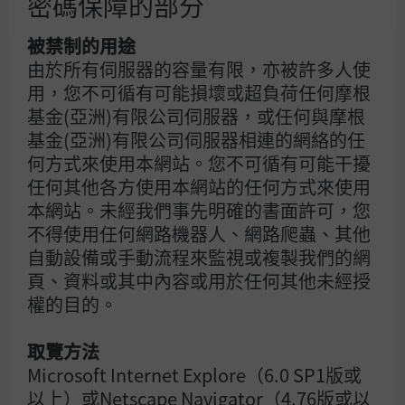
密碼保障的部分
的最新數據。
當油價跌破每桶100美元時，在美元略為回落的帶動下，新
被禁制的用途
興市場與亞洲股市出現反彈。然而，由於各地央行迅速推動
由於所有伺服器的容量有限，亦被許多人使
政策正常化，貨幣政策環境更為鷹派，固定收益的表現持續
用，您不可循有可能損壞或超負荷任何摩根
疲弱。
基金(亞洲)有限公司伺服器，或任何與摩根
自2月底美以聯合空襲伊朗以來，市場出現明顯波動，部分
基金(亞洲)有限公司伺服器相連的網絡的任
亞洲市場及油價表現尤甚。過去三周內，股票與債券均出現
何方式來使用本網站。您不可循有可能干擾
調整。如果霍爾木茲海峽持續受阻、美國未採取降溫行動，
任何其他各方使用本網站的任何方式來使用
或伊朗繼續攻擊區內的軍事目標或能源基礎設施，這種情況
本網站。未經我們事先明確的書面許可，您
短期內或會持續。投資者對流動性的偏好，可能成為短期內
不得使用任何網路機器人、網路爬蟲、其他
主導市場的關鍵因素。
自動設備或手動流程來監視或複製我們的網
頁、資料或其中內容或用於任何其他未經授
話雖如此，正如前文所述，目前所處的經濟與貨幣周期階段
顯示，任何固定收益的跌幅應不致於過於嚴重。與倉促地再
權的目的。
度進行激進加息相比，各地央行更可能維持利率穩定，並等
待局勢趨於平穩。同樣值得留意的是，在衝突爆發之前，受
取覽方法
惠於人工智能相關資本開支，環球增長動能一直維持穩定。
Microsoft Internet Explore（6.0 SP1版或
以上）或Netscape Navigator（4.76版或以
經濟活動的能源密集程度下降，以及能源來源日益多元化，