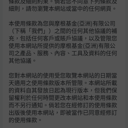
條款及細則約束。倘若您不同意下列條款及
於平穩。
細則，請勿瀏覽本網站或當中的任何網頁。
本使用條款為您與摩根基金(亞洲)有限公司
（下稱「我們」）之間的任何其他協議的補
充，包括任何客戶或賬戶協議，以及管限您
使用本網站所提供的摩根基金(亞洲)有限公
概覽
司之產品、服務、內容、工具及資料的任何
其他協議。
亞太區投資者憂慮，能源價格高企可能會引發類
似2022年俄羅斯入侵烏克蘭期間的滯脹威脅，
您對本網站的使用受您取覽本網站的日期當
當時股票與債券市場均出現大幅調整。
天適用之使用條款版本所管限。本網站所載
在不同的經濟周期階段與貨幣政策立場下，通脹
的資料自其發放日起為現行版本，但我們保
出現急劇飆升的風險相對有限，而固定收益的跌
留權利於任何時間更改本網站和本使用條款
幅料亦不致過於嚴重。
而不另行通知。倘若您在經修訂的使用條款
然而，今次能源供應受擾可能對亞太區造成不成
出版後使用本網站，即被當作已同意經修訂
比例的衝擊，甚至較俄烏戰爭時更甚。
的使用條款。