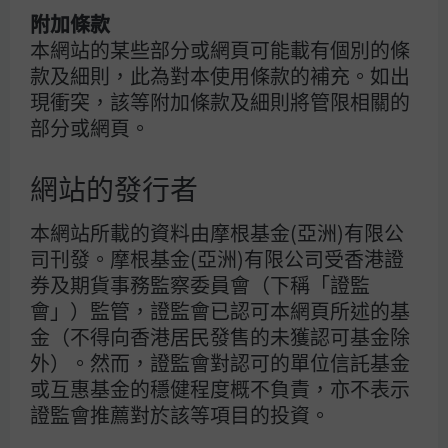
隨著美伊衝突進入第四周，我們與亞太區客戶的交流顯示，
附加條款
他們日漸質疑經濟與市場影響僅屬短期的看法。目前的憂慮
本網站的某些部分或網頁可能載有個別的條
在於，由於能源基礎設施受損，或雙方均缺乏具公信力的退
款及細則，此為對本使用條款的補充。如出
場機制，海灣地區的石油及天然氣供應中斷或會持續。伊朗
現衝突，該等附加條款及細則將管限相關的
襲擊卡塔爾的液化天然氣設施，進一步加劇這種恐懼，預計
部分或網頁。
將令1,300萬噸的液化天然氣處理產能在未來數年無法運
作。美國與伊朗政府之間的互動仍然充滿變數，視乎總統特
網站的發行者
朗普的論調，這可能會進一步加劇市場的短期波動。
能源價格高企，以及隨之而來對生產的打擊（尤其是在亞洲
本網站所載的資料由摩根基金(亞洲)有限公
地區），可能再次引發對滯脹的憂慮，令人聯想起2022年
司刊發。摩根基金(亞洲)有限公司受香港證
俄羅斯入侵烏克蘭時的情況。雖然我們預測的基本情境仍然
券及期貨事務監察委員會（下稱「證監
是雙方在未來幾周具充分理由為局勢降溫，但仍有必要探討
會」）監管，證監會已認可本網頁所述的基
當前局勢與2022年時的差異，以及這對投資組合所帶來的
金（不得向香港居民發售的未獲認可基金除
啟示。
外）。然而，證監會對認可的單位信託基金
或互惠基金的穩健程度概不負責，亦不表示
2022年堪稱通脹的「完美風暴」
證監會推薦對於該等項目的投資。