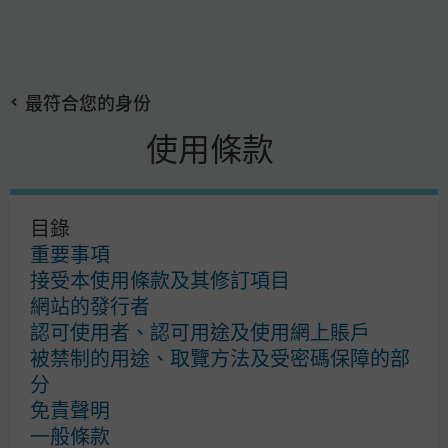
Skip
搜
to
尋
main
最符合您的身份
content
使用條款
投資熱話
應對能源供應持續中斷引
目錄
發的市場疑慮
重要事項
接受本使用條款及其修訂項目
網站的發行者
許長泰
許
認可使用者、認可用途及使用網上賬戶
亞太區首席市場策略師
應對能源供應持續中斷引發
被禁制的用途、取覽方法及受密碼保障的部
發表：
2026年3月25日
分
免責聲明
一般條款