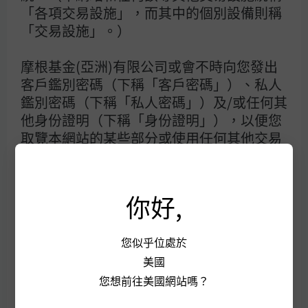
「各項交易設施」，而其中的個別設備則稱
木茲海峽（Strait of Hormuz）轉運的石油及天然氣均以亞
「交易設施」。）
洲為目的地。對於日本及韓國等石油進口國而言，超過60%
的進口石油來自海灣地區。供應中斷的突發性，意味這些經
濟體將依賴戰略儲備作為緩衝。所幸的是，韓國、台灣及日
摩根基金(亞洲)有限公司或會不時向您發出
本等東北亞經濟體一般擁有至少3至6個月的儲備量。即使
客戶鑑別密碼（下稱「客戶密碼」）、私人
如此，能源與石化產品的供應若長時間中斷，仍可能導致半
鑑別密碼（下稱「私人密碼」）及/或任何其
導體及電子產品的生產延誤，或推高數據中心的建設成本。
他身份證明（下稱「身份證明」），以便您
該區域對中東天然氣的依賴，加上受儲存難
取覽本網站的某些部分或使用任何其他交易
設施。您須負責保密任何此等客戶密碼、私
度所限而導致庫存水平相對較低，可能成為更迫切的隱憂，
人密碼及/或身份證明。凡任何人以此客戶密
尤其在供應中斷持續時間較長的情況之下。
碼、私人密碼或身份證明，取覽本網站的該
你好,
某些部分或使用該任何其他交易設施，摩根
投資組合建構
基金(亞洲)有限公司即有權假設該人士為您
您似乎位處於
本人或可代您行事的獲授 權人。
圖表2
顯示，自俄烏衝突爆發起，直到油價跌破每桶100美
美國
元，以及其後6個月間，各類資產的表現。在油價高企期
您同意對在您的賬戶或密碼下，因您的行
您想前往美國網站嗎？
間，新興市場股票與固定收益均表現疲弱，而成熟市場股票
為、不作為或疏忽而發生的所有活動，負上
則較快收復失地。在固定收益領域中，由於信貸利差收窄，