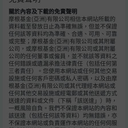
在地緣政治波動期間保持理性至關重要，尤其是情緒極易受
到新聞資訊影響。當衝突出現完結的曙光之時，市場可能出
關於內容及下載的免責聲明
現強勁反彈，而該反彈的時點往往難以捕捉，因此投資者需
摩根基金(亞洲)有限公司相信本網站所載的
要保持投資配置。在波動加劇之時，增加固定收益及防守性
資料截至發放日止為準確無誤，但並不保證
板塊的配置來降低風險持倉是合理做法。然而，若完全規避
任何該等資料均為準確、合適、可用、可靠
風險，持有過多現金，一旦市況好轉時，投資表現便可能因
或完整；摩根基金(亞洲)有限公司或其附屬
而明顯遜色。
公司，或摩根基金(亞洲)有限公司或其附屬
公司的任何董事或僱員，並不就該等資料之
任何錯誤或遺漏承擔法律責任（包括任何第
44a7b143-f65c-11f0-ab31-7755acb59652
三者責任）。您使用本網站或任何其他交易
披露
設施或任何客戶密碼或私人密碼，以及由摩
根基金(亞洲)有限公司或其代理經本網站或
任何其他交易設施或經電郵或其他送遞方式
送達的資料或文件（下稱「該送達」）時，
更多投資熱話
一概風險自負。我們不保證本網站的內容和
該送達（包括任何該等資料）均無錯誤，亦
人工智能：債券市場的新巨頭
不保證本網站或負責運作本網站的任何伺服