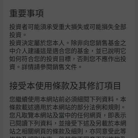
重要事項
投資者可能須承受重大損失或可能損失全部
投資。
投資決定屬於您本人。除非向您銷售基金之
中介人建議這是適合您的基金，並已說明它
如何符合您的投資目標，否則您不應作出投
跳到
資。詳情請參閱
銷售文件。
概覽
接受本使用條款及其修訂項目
2022年堪稱通脹的「完美風暴」
對亞洲的影響更甚2022年油價飆升時期
您繼續使用本網站前必須細閱下列資料。本
條款載述適用於本網站的部分法例和規則。
投資組合建構
您凡取覽本網站及當中的任何網頁，即表示
已閱讀下列資料，並接受下述及另載於本網
站之相關網頁的條款及細則，亦同意受此等
各地央行更可能維持利率穩定，並等待局勢趨