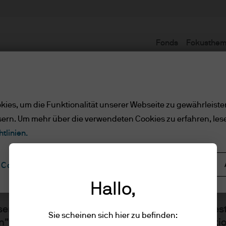
Fonds
Fokusthe
Nutzungsbedingungen
ies, um die Funktionalität unserer Webseite zu gewährleiste
sern. Um mehr über die verwendeten Cookies zu erfahren, les
e/qualifizierte Anlege
tlinien.
Alle ablehnen
Cookie-Einstellungen
ler Kunde/qualifizierte Anlege
Hallo,
sen Sie bitte die folgenden Informationen und best
Sie scheinen sich hier zu befinden:
n” klicken, dass Sie die bereitgestellten Informat