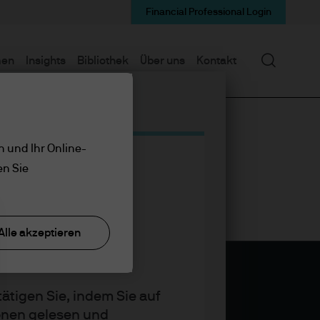
Financial Professional Login
Suchen
men
Insights
Bibliothek
Über uns
Kontakt
n und Ihr Online-
en Sie
Alle akzeptieren
ätigen Sie, indem Sie auf
ionen gelesen und