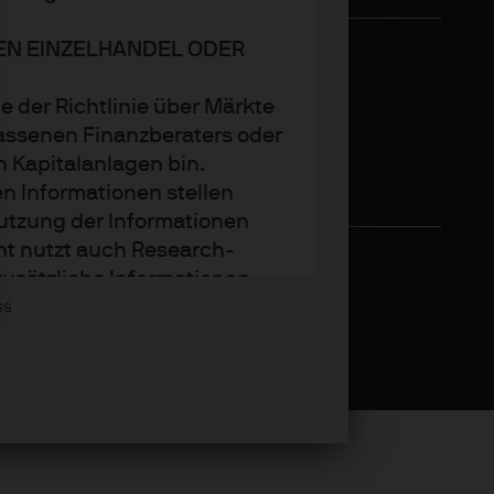
DEN EINZELHANDEL ODER
e der Richtlinie über Märkte
assenen Finanzberaters oder
n Kapitalanlagen bin.
n Informationen stellen
utzung der Informationen
nt nutzt auch Research-
zusätzliche Informationen
Asset Management wider.
ss
trends oder Anlagetechniken
.P. Morgan Asset Management
t sie zum Zeitpunkt der
tändigkeit und Richtigkeit.
den. Der Wert, Preis und die
weiligen Marktbedingungen