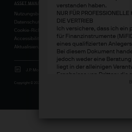
verstanden haben.
NUR FÜR PROFESSIONELLE 
Nutzungsbedingungen
DIE VERTRIEB
Datenschutzrichtlinie
Ich versichere, dass ich ein
Cookie-Richtlinien
für Finanzinstrumente (MiF
Accessibility
eines qualifizierten Anleger
Aktualisierungen von regulativen Vorschriften
Bei diesem Dokument handelt
jedoch weder eine Beratung
liegt in der alleinigen Ver
J.P. Morgan
JPMorgan Chase
Chase
Ergebnisse von Dritten; die
bereitgestellt, spiegeln ab
B
Copyright © 2026 JPMorgan Chase & Co., alle Rechte vorbehalten.
Sämtliche Prognosen, Zahle
und -strategien sind, sofer
zum Erstellungsdatum des D
Erstellung als korrekt, über
Die Informationen können je
Rendite von Anlagen können