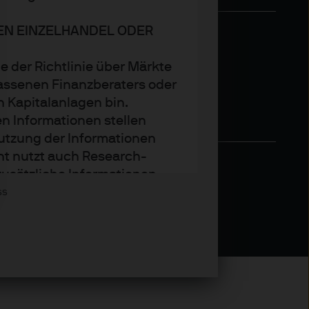
DEN EINZELHANDEL ODER
e der Richtlinie über Märkte
assenen Finanzberaters oder
n Kapitalanlagen bin.
n Informationen stellen
utzung der Informationen
nt nutzt auch Research-
zusätzliche Informationen
Asset Management wider.
ss
trends oder Anlagetechniken
.P. Morgan Asset Management
t sie zum Zeitpunkt der
tändigkeit und Richtigkeit.
den. Der Wert, Preis und die
weiligen Marktbedingungen