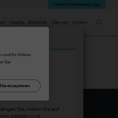
Financial Professional Login
Suchen
men
Insights
Bibliothek
Über uns
Kontakt
n und Ihr Online-
en Sie
Alle akzeptieren
ätigen Sie, indem Sie auf
ionen gelesen und