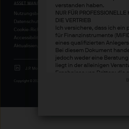
verstanden haben.
NUR FÜR PROFESSIONELLE 
Nutzungsbedingungen
DIE VERTRIEB
Datenschutzrichtlinie
Ich versichere, dass ich ein
Cookie-Richtlinien
für Finanzinstrumente (MiF
Accessibility
eines qualifizierten Anleger
Aktualisierungen von regulativen Vorschriften
Bei diesem Dokument handelt
jedoch weder eine Beratung
liegt in der alleinigen Ver
J.P. Morgan
JPMorgan Chase
Chase
Ergebnisse von Dritten; die
bereitgestellt, spiegeln ab
B
Copyright © 2026 JPMorgan Chase & Co., alle Rechte vorbehalten.
Sämtliche Prognosen, Zahle
und -strategien sind, sofer
zum Erstellungsdatum des D
Erstellung als korrekt, über
Die Informationen können je
Rendite von Anlagen können