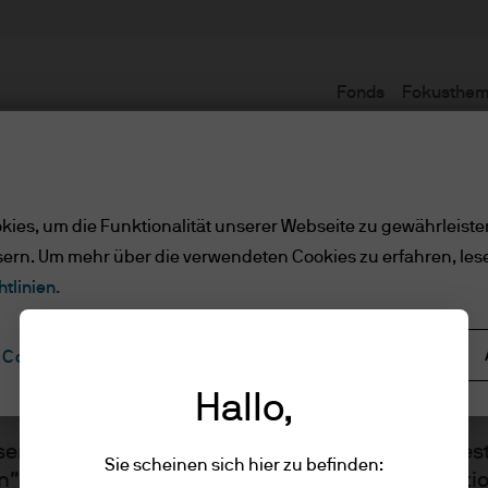
Fonds
Fokusthe
Nutzungsbedingungen
ies, um die Funktionalität unserer Webseite zu gewährleiste
sern. Um mehr über die verwendeten Cookies zu erfahren, les
e/qualifizierte Anlege
tlinien.
Alle ablehnen
Cookie-Einstellungen
ler Kunde/qualifizierte Anlege
Hallo,
sen Sie bitte die folgenden Informationen und best
Sie scheinen sich hier zu befinden:
n” klicken, dass Sie die bereitgestellten Informat