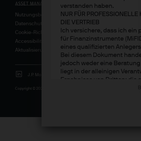
verstanden haben.
NUR FÜR PROFESSIONELLE 
Nutzungsbedingungen
DIE VERTRIEB
Datenschutzrichtlinie
Ich versichere, dass ich ein
Cookie-Richtlinien
für Finanzinstrumente (MiF
Accessibility
eines qualifizierten Anleger
Aktualisierungen von regulativen Vorschriften
Bei diesem Dokument handelt
jedoch weder eine Beratung
liegt in der alleinigen Ver
J.P. Morgan
JPMorgan Chase
Chase
Ergebnisse von Dritten; die
bereitgestellt, spiegeln ab
B
Copyright © 2026 JPMorgan Chase & Co., alle Rechte vorbehalten.
Sämtliche Prognosen, Zahle
und -strategien sind, sofer
zum Erstellungsdatum des D
Erstellung als korrekt, über
Die Informationen können je
Rendite von Anlagen können