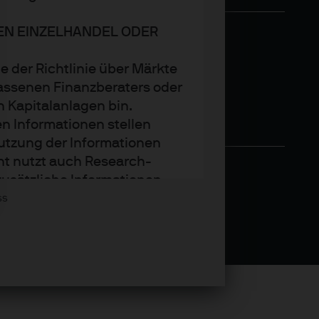
DEN EINZELHANDEL ODER
e der Richtlinie über Märkte
assenen Finanzberaters oder
n Kapitalanlagen bin.
n Informationen stellen
utzung der Informationen
nt nutzt auch Research-
zusätzliche Informationen
Asset Management wider.
ss
trends oder Anlagetechniken
.P. Morgan Asset Management
t sie zum Zeitpunkt der
tändigkeit und Richtigkeit.
den. Der Wert, Preis und die
weiligen Marktbedingungen