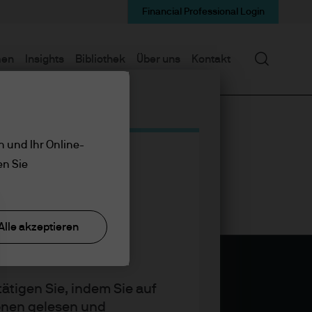
Financial Professional Login
Suchen
men
Insights
Bibliothek
Über uns
Kontakt
n und Ihr Online-
en Sie
Alle akzeptieren
ätigen Sie, indem Sie auf
ionen gelesen und