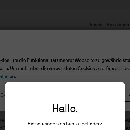
Fonds
Fokusthe
Nutzungsbedingungen
ies, um die Funktionalität unserer Webseite zu gewährleiste
sern. Um mehr über die verwendeten Cookies zu erfahren, les
e/qualifizierte Anlege
tlinien.
Alle ablehnen
Cookie-Einstellungen
ler Kunde/qualifizierte Anlege
Hallo,
sen Sie bitte die folgenden Informationen und best
Sie scheinen sich hier zu befinden:
n” klicken, dass Sie die bereitgestellten Informat