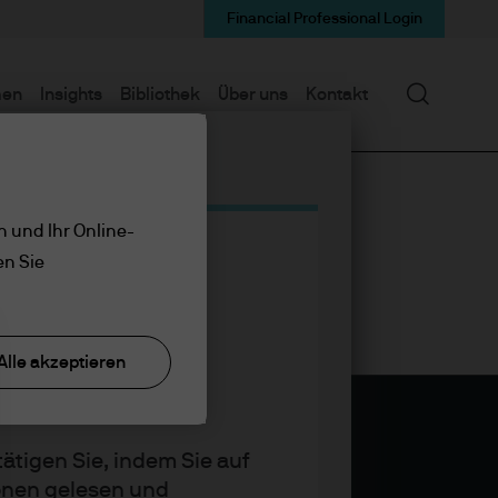
Financial Professional Login
Suchen
men
Insights
Bibliothek
Über uns
Kontakt
n und Ihr Online-
en Sie
Alle akzeptieren
ätigen Sie, indem Sie auf
ionen gelesen und