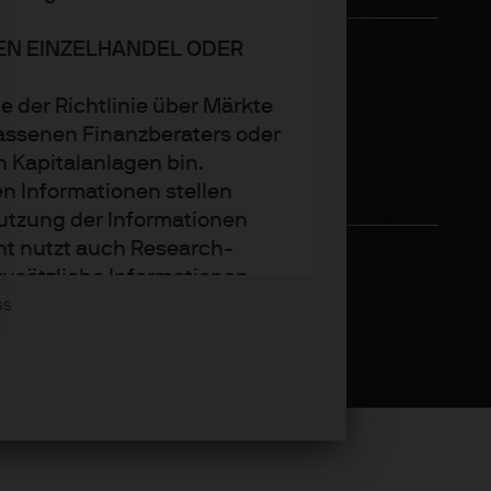
DEN EINZELHANDEL ODER
e der Richtlinie über Märkte
assenen Finanzberaters oder
n Kapitalanlagen bin.
n Informationen stellen
utzung der Informationen
nt nutzt auch Research-
zusätzliche Informationen
Asset Management wider.
ss
trends oder Anlagetechniken
.P. Morgan Asset Management
t sie zum Zeitpunkt der
tändigkeit und Richtigkeit.
den. Der Wert, Preis und die
weiligen Marktbedingungen