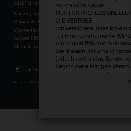
verstanden haben.
NUR FÜR PROFESSIONELLE 
Nutzungsbedingungen
DIE VERTRIEB
Datenschutzrichtlinie
Ich versichere, dass ich ein
Cookie-Richtlinien
für Finanzinstrumente (MiF
Accessibility
eines qualifizierten Anleger
Aktualisierungen von regulativen Vorschriften
Bei diesem Dokument handelt
jedoch weder eine Beratung
liegt in der alleinigen Ver
J.P. Morgan
JPMorgan Chase
Chase
Ergebnisse von Dritten; die
bereitgestellt, spiegeln ab
B
Copyright © 2026 JPMorgan Chase & Co., alle Rechte vorbehalten.
Sämtliche Prognosen, Zahle
und -strategien sind, sofer
zum Erstellungsdatum des D
Erstellung als korrekt, über
Die Informationen können je
Rendite von Anlagen können