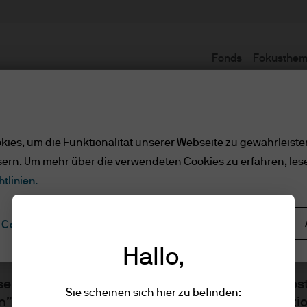
Fonds
Fokusthe
Nutzungsbedingungen
ies, um die Funktionalität unserer Webseite zu gewährleiste
sern. Um mehr über die verwendeten Cookies zu erfahren, les
e/qualifizierte Anlege
tlinien.
Alle ablehnen
Cookie-Einstellungen
ler Kunde/qualifizierte Anlege
Hallo,
sen Sie bitte die folgenden Informationen und best
Sie scheinen sich hier zu befinden:
n” klicken, dass Sie die bereitgestellten Informat