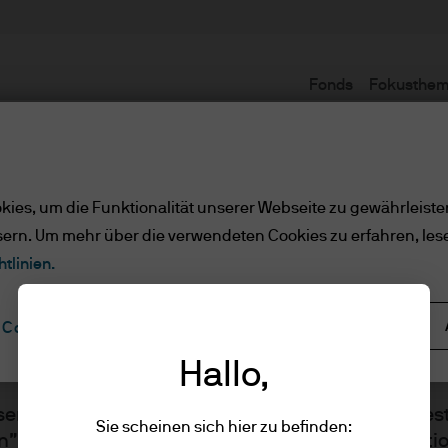
Fonds
Fokusthe
Nutzungsbedingungen
ies, um die Funktionalität unserer Webseite zu gewährleiste
sern. Um mehr über die verwendeten Cookies zu erfahren, les
e/qualifizierte Anlege
tlinien.
Alle ablehnen
Cookie-Einstellungen
ler Kunde/qualifizierte Anlege
Hallo,
sen Sie bitte die folgenden Informationen und best
Sie scheinen sich hier zu befinden:
n” klicken, dass Sie die bereitgestellten Informat