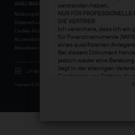
verstanden haben.
NUR FÜR PROFESSIONELLE 
Nutzungsbedingungen
DIE VERTRIEB
Datenschutzrichtlinie
Ich versichere, dass ich ein
Cookie-Richtlinien
für Finanzinstrumente (MiF
Accessibility
eines qualifizierten Anleger
Aktualisierungen von regulativen Vorschriften
Bei diesem Dokument handelt
jedoch weder eine Beratung
liegt in der alleinigen Ver
J.P. Morgan
JPMorgan Chase
Chase
Ergebnisse von Dritten; die
bereitgestellt, spiegeln ab
B
Copyright © 2026 JPMorgan Chase & Co., alle Rechte vorbehalten.
Sämtliche Prognosen, Zahle
und -strategien sind, sofer
zum Erstellungsdatum des D
Erstellung als korrekt, über
Die Informationen können je
Rendite von Anlagen können