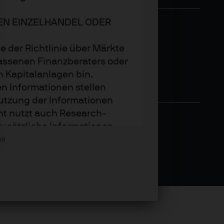
DEN EINZELHANDEL ODER
e der Richtlinie über Märkte
assenen Finanzberaters oder
n Kapitalanlagen bin.
n Informationen stellen
utzung der Informationen
nt nutzt auch Research-
zusätzliche Informationen
Asset Management wider.
ss
trends oder Anlagetechniken
.P. Morgan Asset Management
t sie zum Zeitpunkt der
tändigkeit und Richtigkeit.
den. Der Wert, Preis und die
weiligen Marktbedingungen