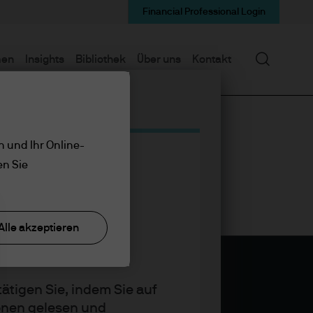
Financial Professional Login
Suchen
men
Insights
Bibliothek
Über uns
Kontakt
n und Ihr Online-
en Sie
Alle akzeptieren
ätigen Sie, indem Sie auf
ionen gelesen und