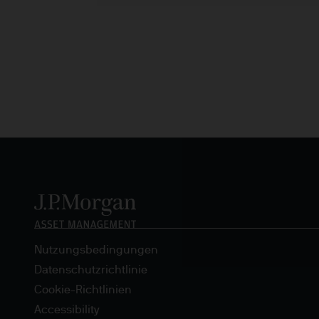
und Steuerabkommen beruhen
vollständig zurück. Währun
eines Produkts bzw. der zu
Vergangenheit ist kein verlä
Eintreffen von Prognosen ka
Anlageziels eines Anlagepr
Management ist der Marken
seiner verbundenen Unterne
rechtlichen Gründen sowie 
gesetzlich erlaubt, werden
mit der EMEA-Datenschutzric
verarbeitet. Die EMEA-Daten
privacy-policy
. Da das Produ
liegt es in Ihrer Verantwortu
Nutzungsbedingungen
Anlage in das Produkt vollst
Datenschutzrichtlinie
die jeweils aktuelle Fassun
Cookie-Richtlinien
Information Document – KIID
Accessibility