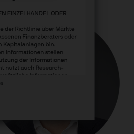
DEN EINZELHANDEL ODER
e der Richtlinie über Märkte
assenen Finanzberaters oder
n Kapitalanlagen bin.
n Informationen stellen
utzung der Informationen
nt nutzt auch Research-
zusätzliche Informationen
Asset Management wider.
ss
trends oder Anlagetechniken
.P. Morgan Asset Management
t sie zum Zeitpunkt der
tändigkeit und Richtigkeit.
den. Der Wert, Preis und die
weiligen Marktbedingungen