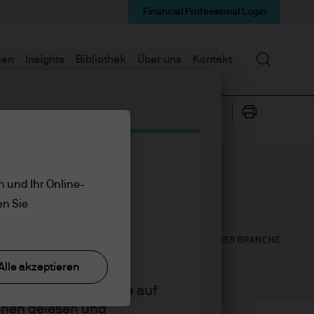
Financial Professional Login
Suchen
men
Insights
Bibliothek
Über uns
Kontakt
n und Ihr Online-
7
31
en Sie
JAHRE BEI J.P. MORGAN
JAHRE IN DER BRANCHE
Alle akzeptieren
ätigen Sie, indem Sie auf
ionen gelesen und