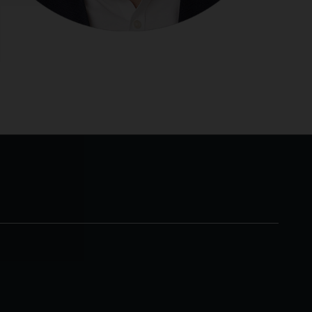
al unter Umständen nicht
rt, Preis und die Rendite
. Die Wertentwicklung der
 Wertentwicklung. Das
ichen des angestrebten
P. Morgan Asset
n JPMorgan Chase & Co und
sset Management können aus
hnet werden. Soweit
it Ihnen in Übereinstimmung
t, gespeichert und
:
www.jpmorgan.com/emea-
ngeschränkt zugelassen ist,
d Vorschriften bei einer
ionen sollten Sie sich auf
ionen (Key Investor
e Unterlagen sind ebenso