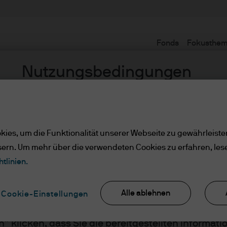
Fonds
Fokusthe
Nutzungsbedingungen
e/qualifizierte Anlege
ies, um die Funktionalität unserer Webseite zu gewährleiste
sern. Um mehr über die verwendeten Cookies zu erfahren, les
tlinien.
ler Kunde/qualifizierte Anlege
Alle ablehnen
Cookie-Einstellungen
sen Sie bitte die folgenden Informationen und best
n” klicken, dass Sie die bereitgestellten Informat