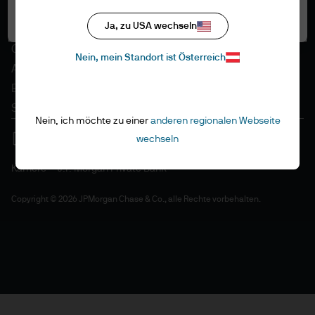
Datenschutzrichtlinien
Alle akzeptieren
Ja, zu USA wechseln
Regulative Vorschriften
Cookie-Richtlinien
Nein, mein Standort ist Österreich
Accessibility
EMEA Remuneration Policy
Sitemap
Nein, ich möchte zu einer
anderen regionalen Webseite
wechseln
Karriere
J.P. Morgan Private Bank
Copyright © 2026 JPMorgan Chase & Co., alle Rechte vorbehalten.