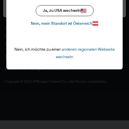
Datenschutzrichtlinien
Alle akzeptieren
Ja, zu USA wechseln
Regulative Vorschriften
Cookie-Richtlinien
Nein, mein Standort ist Österreich
Accessibility
EMEA Remuneration Policy
Sitemap
Nein, ich möchte zu einer
anderen regionalen Webseite
wechseln
Karriere
J.P. Morgan Private Bank
Copyright © 2026 JPMorgan Chase & Co., alle Rechte vorbehalten.