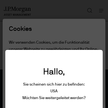
Suchen
Skip
to
main
Cookies
content
Wir verwenden Cookies, um die Funktionalität
unserer Webseite zu gewährleisten und Ihr Online-
Erlebnis zu verbessern. Um mehr über die
verwendeten Cookies zu erfahren, lesen Sie
Hallo,
unsere
Cookie-Richtlinien.
Sie scheinen sich hier zu befinden:
Cookie-Einstellungen
USA
Impressum
Möchten Sie weitergeleitet werden?
Alle ablehnen
Nutzungsbedingungen