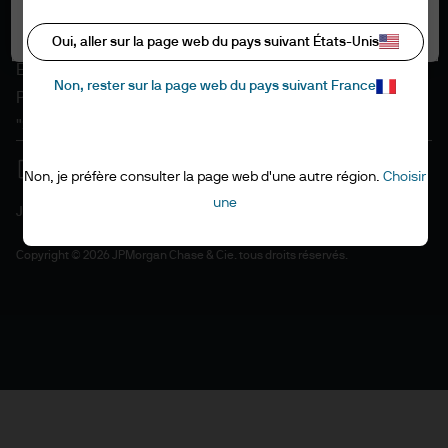
Informations sur les cookies
Tout autoriser
Accessibilité
Oui, aller sur la page web du pays suivant États-Unis
EMEA remuneration policy
Non, rester sur la page web du pays suivant France
Plan du site
"Stewardship" de l'investissement
Non, je préfère consulter la page web d'une autre région.
Choisir
une
J.P. Morgan
JPMorgan Chase
Copyright © 2026 JPMorgan Chase & Cie. tous droits réservés.