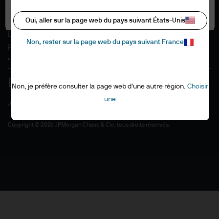
Informations sur les cookies
Tout autoriser
Accessibilité
Oui, aller sur la page web du pays suivant États-Unis
EMEA remuneration policy
Non, rester sur la page web du pays suivant France
Plan du site
"Stewardship" de l'investissement
Non, je préfère consulter la page web d'une autre région.
Choisir
une
J.P. Morgan
JPMorgan Chase
Copyright © 2026 JPMorgan Chase & Cie. tous droits réservés.