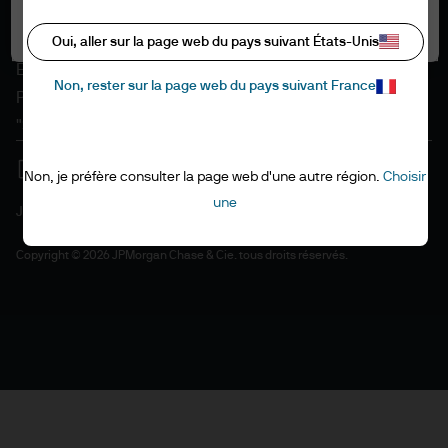
Informations sur les cookies
Tout autoriser
Accessibilité
Oui, aller sur la page web du pays suivant États-Unis
EMEA remuneration policy
Non, rester sur la page web du pays suivant France
Plan du site
"Stewardship" de l'investissement
Non, je préfère consulter la page web d'une autre région.
Choisir
une
J.P. Morgan
JPMorgan Chase
Copyright © 2026 JPMorgan Chase & Cie. tous droits réservés.