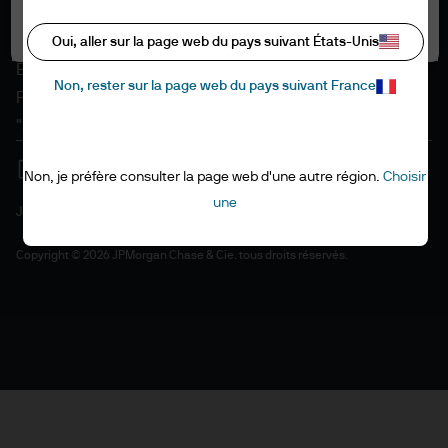
Informations sur les cookies
Tout autoriser
Accessibilité
Oui, aller sur la page web du pays suivant États-Unis
EMEA remuneration policy
Non, rester sur la page web du pays suivant France
Plan du site
"Stewardship" de l'investissement
Non, je préfère consulter la page web d'une autre région.
Choisir
une
J.P. Morgan
JPMorgan Chase
Copyright © 2026 JPMorgan Chase & Cie. tous droits réservés.