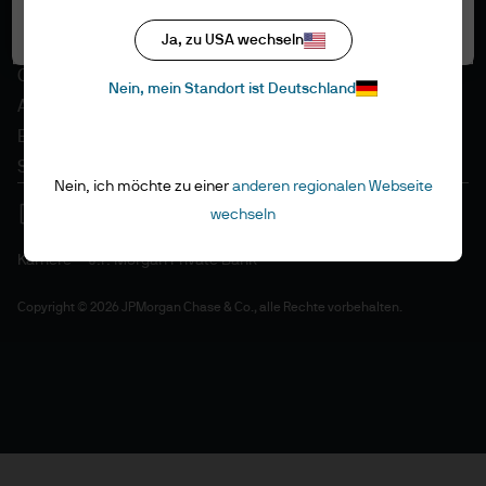
Datenschutzrichtlinien
Alle akzeptieren
Ja, zu USA wechseln
Regulative Vorschriften
Cookie-Richtlinien
Nein, mein Standort ist Deutschland
Accessibility
EMEA Remuneration Policy
Sitemap
Nein, ich möchte zu einer
anderen regionalen Webseite
wechseln
Karriere
J.P. Morgan Private Bank
Copyright © 2026 JPMorgan Chase & Co., alle Rechte vorbehalten.