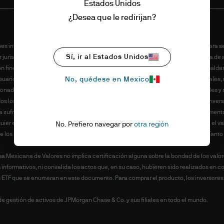
Estados Unidos
¿Desea que le redirijan?
es informativos. Es de naturaleza educativa y no está diseñado ni destinado para 
Sí, ir al Estados Unidos
ier jurisdicción, ni un compromiso de J.P. Morgan Asset Management o cualquiera de 
 fines ilustrativos. Este material no contiene información suficiente para respaldar
No, quédese en Mexico
suarios deben realizar una evaluación independiente de las implicaciones legales, reg
cionada en este documento se considera adecuada para sus objetivos personales y su
s los pronósticos, las cifras, las opiniones o las técnicas y las estrategias de inve
a sufrir cambios sin previo aviso. Toda la información presentada en este document
er error u omisión. Se debe considerar que las inversiones conllevan riesgos, el va
No. Prefiero navegar por
otra región
e los inversores no recuperen el principal invertido en ciertas circunstancias. Ta
lsa Mexicana de Valores no implica certificación alguna sobre la bondad de los valor
nformativos, ni convalida los actos que, en su caso, hubieren sido realizados en co
 ETF que se enumeran en este documento. Para comprar el producto, los inversores d
 gestión de activos de JPMorgan Chase & Co. y sus filiales en todo el mundo.