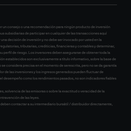
ser un consejo o una recomendación para ningún producto de inversión
sus subsidiarias de participar en cualquier de las transacciones aquí
 una decisión de inversión y no debe ser invocado por usted en la
ulatorias, tributarias, crediticias, financieras y contables y determinar,
 perfil de riesgo. Los inversores deben asegurarse de obtener toda la
rsión establecidos son exclusivamente a título informativo, sobre la base de
o se considera precisa en el momento de serescrita, pero no se da garantía
lor de las inversiones y los ingresos generados pueden fluctuar de
nto el desempeño como los rendimientos pasados, no son indicadores fiables
es, solvencia de las emisoras o sobre la exactitud o veracidad de la
ntravención de las leyes.
eben contactar a su intermediario bursátil / distribuidor directamente,