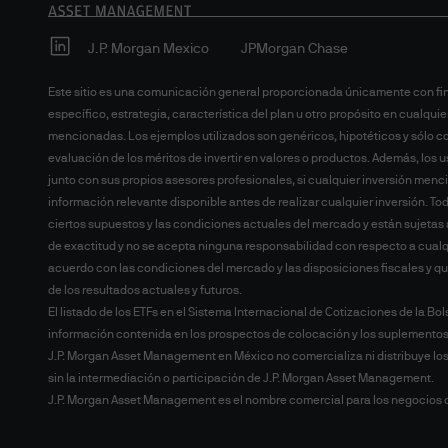
J.P. Morgan Mexico
JPMorgan Chase
Este sitio es una comunicación general proporcionada únicamente con fin
específico, estrategia, característica del plan u otro propósito en cualqu
mencionadas. Los ejemplos utilizados son genéricos, hipotéticos y sólo con
evaluación de los méritos de invertir en valores o productos. Además, los u
junto con sus propios asesores profesionales, si cualquier inversión men
información relevante disponible antes de realizar cualquier inversión. Todo
ciertos supuestos y las condiciones actuales del mercado y están sujetas 
de exactitud y no se acepta ninguna responsabilidad con respecto a cualqui
acuerdo con las condiciones del mercado y las disposiciones fiscales y qu
de los resultados actuales y futuros.
El listado de los ETFs en el Sistema Internacional de Cotizaciones de la Bo
información contenida en los prospectos de colocación y los suplementos i
J.P. Morgan Asset Management en México no comercializa ni distribuye los
sin la intermediación o participación de J.P. Morgan Asset Management.
J.P. Morgan Asset Management es el nombre comercial para los negocios de