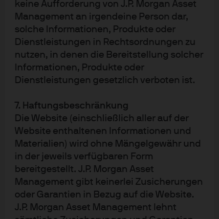
keine Aufforderung von J.P. Morgan Asset
Management (Europe) S.à r.l., 6 route de Treves, L-
2633 Senningerberg, Grand Duchy of Luxembourg,
Management an irgendeine Person dar,
R.C.S. Luxembourg B27900, Unternehmenskapital
solche Informationen, Produkte oder
EUR 10.000.000.
Dienstleistungen in Rechtsordnungen zu
nutzen, in denen die Bereitstellung solcher
Informationen, Produkte oder
Dienstleistungen gesetzlich verboten ist.
7. Haftungsbeschränkung
Nutzungsbedingungen
Die Website (einschließlich aller auf der
Datenschutzrichtlinien
Website enthaltenen Informationen und
Cookie-Richtlinien
Materialien) wird ohne Mängelgewähr und
in der jeweils verfügbaren Form
Accessibility
bereitgestellt. J.P. Morgan Asset
Aktualisierungen von regulativen Vorschriften
Management gibt keinerlei Zusicherungen
oder Garantien in Bezug auf die Website.
J.P. Morgan Asset Management lehnt
J.P. Morgan