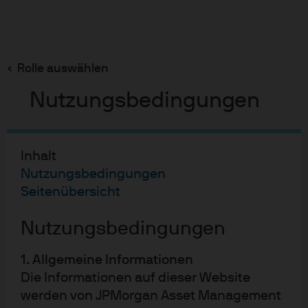
Suchen
Skip
to
Rolle auswählen
main
Fokus auf den Core-Bereich
content
Nutzungsbedingungen
Inhalt
Fokus auf den Core-Bereich
Nutzungsbedingungen
Seitenübersicht
PRIVATE INFRASTRUKTURANLAGEN
Nutzungsbedingungen
1. Allgemeine Informationen
Diversifikation, Inflationsschutz und Rendite –
Die Informationen auf dieser Website
institutionelle Anleger machen sich das Potenzial von
werden von JPMorgan Asset Management
Kapitalbeteiligungen an privaten Core-