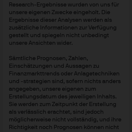
Research‑Ergebnisse wurden von uns für
effizienteren Kapitaleinsatz und weniger
unsere eigenen Zwecke eingeholt. Die
wettbewerbsintensive Prozesse ab, während wir
Ergebnisse dieser Analysen werden als
gleichzeitig in der Lage sind, unsere bestehenden
zusätzliche Informationen zur Verfügung
Geschäfte und Managementteams zu optimieren.
gestellt und spiegeln nicht unbedingt
Beispiele sind unter anderem die Ergänzung eines breit
unsere Ansichten wider.
diversifizierten Solarportfolios um Solaranlagen und die
Expansion eines regulierten Versorgers in ein neues
Sämtliche Prognosen, Zahlen,
Land, organisch oder durch Akquisition.
Einschätzungen und Aussagen zu
Finanzmarkttrends oder Anlagetechniken
Als Kreditgeber konzentrieren wir uns auf die Sektoren,
und -strategien sind, sofern nichts anders
die echte Eintrittsbarrieren und Sichtbarkeit der
angegeben, unsere eigenen zum
Cashflows bieten, und stellen fest, dass die
Erstellungsdatum des jeweiligen Inhalts.
„Energiewende“ weg von fossilen Brennstoffen sowohl
Sie werden zum Zeitpunkt der Erstellung
Herausforderungen als auch neue Anlagemöglichkeiten
als verlässlich erachtet, sind jedoch
mit sich bringt.
möglicherweise nicht vollständig, und ihre
Richtigkeit noch Prognosen können nicht
Keine Abkehr von Core-Anlagen