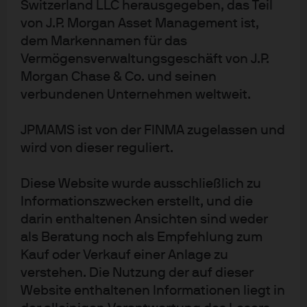
Switzerland LLC herausgegeben, das Teil
Infrastrukturanlagen seit fast einem Jahrzehnt und
von J.P. Morgan Asset Management ist,
insbesondere in den letzten fünf Jahren zu eigen. In der
dem Markennamen für das
Spätphase des Zyklus fragen sie sich nun, wie Chancen
Vermögensverwaltungsgeschäft von J.P.
am besten genutzt und Risiken am effektivsten gesteuert
Morgan Chase & Co. und seinen
werden können.
verbundenen Unternehmen weltweit.
Aus Finanzierungssicht sind Infrastrukturanleihen ein
JPMAMS ist von der FINMA zugelassen und
zunehmend reifer Markt, in dem institutionelle Anleger
wird von dieser reguliert.
mit Banken konkurrieren und gemeinsam neue
Finanzierungsstrukturen bilden. Wir sehen trotz
Diese Website wurde ausschließlich zu
historisch niedriger Leitzinsen sowie konjunktureller,
Informationszwecken erstellt, und die
aufsichtsrechtlicher und politischer Unsicherheiten
darin enthaltenen Ansichten sind weder
als Beratung noch als Empfehlung zum
keine Entspannung der Finanzierungsbedingungen für
Kauf oder Verkauf einer Anlage zu
Core-Anlagen.
verstehen. Die Nutzung der auf dieser
Zu viel Geld für zu wenige Deals?
Website enthaltenen Informationen liegt in