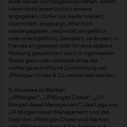
einer seiner Tochtergesellschaften. Sofern
wurde dafür entwickelt, Anlegern reale Erträge zu
hierin nicht ausdrücklich anders
ermöglichen und das Risiko innerhalb des Portfolios zu
angegeben, dürfen sie weder kopiert,
streuen. Unsere Strategien bieten reale Vermögenswerte,
übermittelt, angezeigt, öffentlich
Private Equity und Private Credit, Liquid Alternatives und
wiedergegeben, verbreitet (entgeltlich
Hedgefonds.
oder unentgeltlich), lizenziert, verändert, in
Frames eingebettet oder für eine spätere
Unsere alternative Anlagestrategien
Nutzung gespeichert noch in irgendeiner
Weise ganz oder teilweise ohne die
JPMorgan Funds - Multi-Manager
vorherige schriftliche Zustimmung von
Alternatives Fund
JPMorgan Chase & Co. verwendet werden.
Profitieren Sie von unkorrelierten Erträgen mit geringer
Volatilität durch die Anlage in ein diversifiziertes Portfolio
5. Hinweise zu Marken
alternativer Strategien.
„JPMorgan“, „JPMorgan Chase“, „J.P.
Morgan Asset Management“, das Logo von
Mehr zum Fonds
J.P. Morgan Asset Management und das
Logo von JPMorgan Chase sind Marken
Zunehmende sektorübergreifende