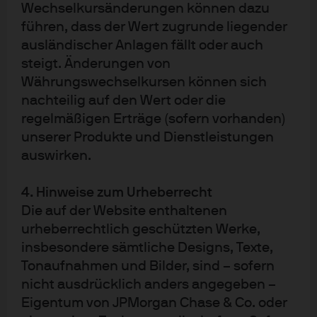
Wechselkursänderungen können dazu
führen, dass der Wert zugrunde liegender
Wie bei Infrastruktur Equity rücken auch ESG-Aspekte in
ausländischer Anlagen fällt oder auch
steigt. Änderungen von
den Fokus. ESG-Aspekte ebenfalls in den Fokus. Die
Währungswechselkursen können sich
Angleichung der Nachfrage- und Angebotsfaktoren für
nachteilig auf den Wert oder die
erneuerbare Energien hat den Finanzierungsbedarf
regelmäßigen Erträge (sofern vorhanden)
stark ansteigen lassen. Dies wird wahrscheinlich zu
unserer Produkte und Dienstleistungen
einer höheren Allokation in Infrastrukturanleihen aus
auswirken.
dem Bereich erneuerbarer Energien führen.
4. Hinweise zum Urheberrecht
Die auf der Website enthaltenen
MEHR ERFAHREN
urheberrechtlich geschützten Werke,
insbesondere sämtliche Designs, Texte,
Tonaufnahmen und Bilder, sind – sofern
Alternative Anlagen
nicht ausdrücklich anders angegeben –
Eigentum von JPMorgan Chase & Co. oder
Unser breites Spektrum alternativer Anlagestrategien