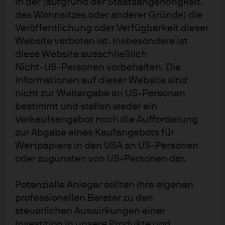
können eine niedrige Volatilität, eine geringe Korrelation
in der (aufgrund der Staatsangehörigkeit,
des Wohnsitzes oder anderer Gründe) die
mit Aktien und Anleihen sowie zuverlässige Barrenditen
Veröffentlichung oder Verfügbarkeit dieser
bieten. Wir glauben, dass Diversifikation und
Website verboten ist. Insbesondere ist
Abwärtsschutz den Anlegern insbesondere im
diese Website ausschließlich
Spätzyklus zugute kommen werden.
Nicht‑US‑Personen vorbehalten. Die
ESG-Aspekte und erneuerbare Energien
Informationen auf dieser Website sind
nicht zur Weitergabe an US-Personen
Um die risikobereinigten laufenden Erträge zu
bestimmt und stellen weder ein
optimieren, ist die Berücksichtigung der ESG-Faktoren
Verkaufsangebot noch die Aufforderung
nach wie vor von grundlegender Bedeutung. Ein Fokus
zur Abgabe eines Kaufangebots für
auf ESG-Aspekte orientiert sich eng an den Zielen von
Wertpapiere in den USA an US‑Personen
Infrastrukturanlagen, sowohl im Aktien- als auch im
oder zugunsten von US‑Personen dar.
Anleihenbereich.
Potenzielle Anleger sollten ihre eigenen
Die ökologischen Vorteile erneuerbarer Energien
professionellen Berater zu den
beflügeln beispielsweise sowohl das Angebot als auch
steuerlichen Auswirkungen einer
die Nachfrage im Sektor. Dadurch stehen langfristige
Investition in unsere Produkte und