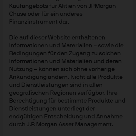
ohne vorherige Ankündigung geändert werden. Alle
Kaufangebots für Aktien von JPMorgan
in diesem Dokument gegebenen Informationen
Chase oder für ein anderes
werden zum Zeitpunkt der Erstellung als korrekt
erachtet. Jede Gewährleistung für ihre Richtigkeit
Finanzinstrument dar.
und jede Haftung für Fehler oder Auslassungen
wird jedoch abgelehnt. Zur Bewertung der
Die auf dieser Website enthaltenen
Anlageaussichten bestimmter in diesem Dokument
erwähnter Wertpapiere oder Produkte sollten Sie
Informationen und Materialien – sowie die
sich nicht auf dieses Dokument stützen. Darüber
Bedingungen für den Zugang zu solchen
hinaus sollten Investoren eine unabhängige
Informationen und Materialien und deren
Beurteilung der rechtlichen, regulatorischen,
steuerlichen, Kredit- und Buchhaltungsfragen
Nutzung – können sich ohne vorherige
anstellen und zusammen mit ihren professionellen
Ankündigung ändern. Nicht alle Produkte
Beratern bestimmen, ob eines der in diesem
Dokument genannten Wertpapiere oder Produkte
und Dienstleistungen sind in allen
für ihre persönlichen Zwecke geeignet ist.
geografischen Regionen verfügbar. Ihre
Investoren sollten sicherstellen, dass sie vor einer
Berechtigung für bestimmte Produkte und
Investitionen alle verfügbaren relevanten
Informationen erhalten. Der Wert, Preis und die
Dienstleistungen unterliegt der
Rendite von Anlagen können Schwankungen
endgültigen Entscheidung und Annahme
unterliegen, die u. a. auf den jeweiligen
durch J.P. Morgan Asset Management.
Marktbedingungen und Steuerabkommen
beruhen, und die Anleger erhalten das investierte