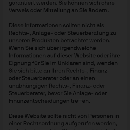
garantiert werden. Sie können sich ohne
Verweis oder Mitteilung an Sie ändern.
Unseres Erachtens sind die risikobereinigten laufenden
Erträge für Core-Infrastrukturanlagen auf relativer Basis
Diese Informationen sollten nicht als
weiterhin attraktiv. Wie jedoch die Aussage „zu viel Geld
Rechts-, Anlage‑ oder Steuerberatung zu
für zu wenige Deals“ andeutet, erhöhen einige Anleger
unseren Produkten betrachtet werden.
ihre Risikotoleranz immer weiter, um die erwarteten
Wenn Sie sich über irgendwelche
laufenden Erträge aufrechtzuerhalten. Ganz gleich, ob
Informationen auf dieser Website oder ihre
durch Anlagen in neuen Regionen oder Sektoren, die
Eignung für Sie im Unklaren sind, wenden
zusätzlichen laufenden Erträge gehen auch mit
Sie sich bitte an Ihren Rechts-, Finanz-
zusätzlichen Risiken einher.
oder Steuerberater oder an einen
unabhängigen Rechts-, Finanz- oder
Insbesondere aufgrund des spätzyklischen Umfelds
Steuerberater, bevor Sie Anlage- oder
konzentrieren wir uns auf Anlagen, die der etablierten
Finanzentscheidungen treffen.
Definition von „Core-Anlagen“ entsprechen – in erster
Linie der Fähigkeit, eine klare Prognose der langfristigen
Diese Website sollte nicht von Personen in
Rendite zu bieten. Echte Core-Infrastrukturanlagen
einer Rechtsordnung aufgerufen werden,