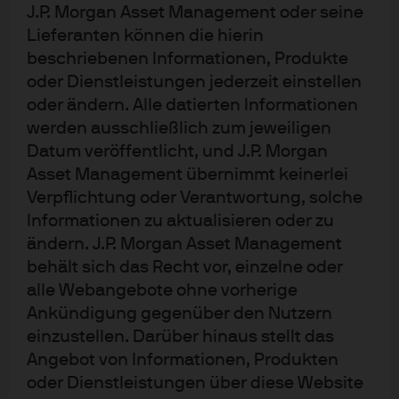
Kapital unter Umständen nicht in vollem Umfang
J.P. Morgan Asset Management oder seine
zurück. Sowohl die historische Wertentwicklung als
Lieferanten können die hierin
auch die historische Rendite sind unter Umständen
kein verlässlicher Indikator für die aktuelle und
beschriebenen Informationen, Produkte
zukünftige Wertentwicklung.
oder Dienstleistungen jederzeit einstellen
oder ändern. Alle datierten Informationen
J.P. Morgan Asset Management ist der Markenname
werden ausschließlich zum jeweiligen
für das Vermögensverwaltungsgeschäft von
JPMorgan Chase & Co. und seiner verbundenen
Datum veröffentlicht, und J.P. Morgan
Unternehmen weltweit. Telefonanrufe bei J.P.
Asset Management übernimmt keinerlei
Morgan Asset Management können aus rechtlichen
Gründen sowie zu Schulungs- und
Verpflichtung oder Verantwortung, solche
Sicherheitszwecken aufgezeichnet werden. Soweit
Informationen zu aktualisieren oder zu
gesetzlich erlaubt, werden Informationen und
ändern. J.P. Morgan Asset Management
Daten aus der Korrespondenz mit Ihnen in
Übereinstimmung mit der EMEA-
behält sich das Recht vor, einzelne oder
Datenschutzrichtlinie von J.P. Morgan Asset
alle Webangebote ohne vorherige
Management erfasst, gespeichert und verarbeitet.
Ankündigung gegenüber den Nutzern
Die EMEA-Datenschutzrichtlinie finden Sie auf
folgender Website:
www.jpmorgan.com/emea-
einzustellen. Darüber hinaus stellt das
privacy-policy.
Angebot von Informationen, Produkten
oder Dienstleistungen über diese Website
Herausgeber in Europa (ex UK): JPMorgan Asset