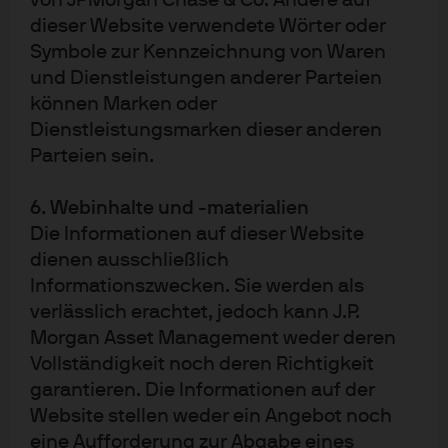
von JPMorgan Chase & Co. Andere auf
Stabilität
dieser Website verwendete Wörter oder
Während die globalen Investitionen im Transportwesen an
Symbole zur Kennzeichnung von Waren
Umfang und Größe zugenommen haben, ist die
und Dienstleistungen anderer Parteien
eigentliche Anlageklasse immer noch den wenigsten
können Marken oder
institutionellen Anlegern bekannt.
Dienstleistungsmarken dieser anderen
Parteien sein.
Weiterlesen
6. Webinhalte und -materialien
Die Informationen auf dieser Website
Die in diesem Dokument geäußerten Meinungen
dienen ausschließlich
stellen weder eine Beratung noch eine Empfehlung
Informationszwecken. Sie werden als
für den Kauf oder Verkauf von Anlageinstrumenten
dar, noch sichert J.P. Morgan Asset Management
verlässlich erachtet, jedoch kann J.P.
oder eine seiner Tochtergesellschaften zu, sich an
Morgan Asset Management weder deren
einer der in diesem Dokument erwähnten
Vollständigkeit noch deren Richtigkeit
Transaktionen zu beteiligen. Sämtliche Prognosen,
Zahlen, Einschätzungen oder Anlagetechniken und
garantieren. Die Informationen auf der
-strategien dienen nur Informationszwecken,
Website stellen weder ein Angebot noch
basierend auf bestimmten Annahmen und
eine Aufforderung zur Abgabe eines
aktuellen Marktbedingungen, und können jederzeit