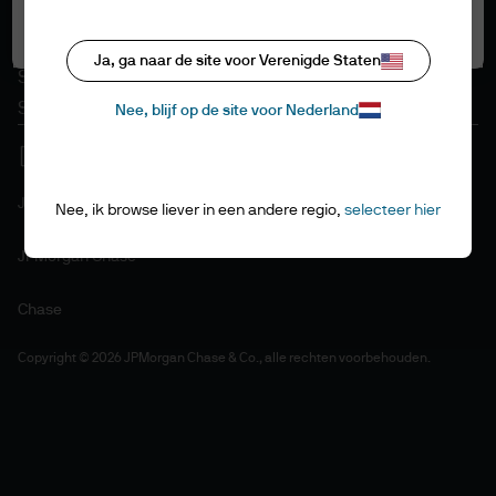
Cookiebeleid
Alle cookies accepteren
Toegankelijkheid
Ja, ga naar de site voor Verenigde Staten
Sitemap
Stewardship als beleggers
Nee, blijf op de site voor Nederland
J.P. Morgan
Nee, ik browse liever in een andere regio,
selecteer hier
JPMorgan Chase
Chase
Copyright © 2026 JPMorgan Chase & Co., alle rechten voorbehouden.