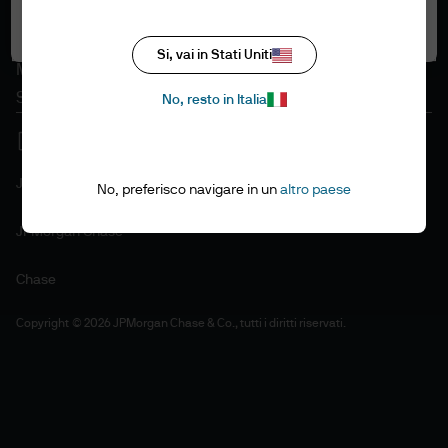
Politica in materia di cookie
Accetta tutti i cookie
Accessibilità
Si, vai in Stati Uniti
Mappa del sito
Stewardship degli investimenti
No, resto in Italia
J.P. Morgan
No, preferisco navigare in un
altro paese
JPMorgan Chase
Chase
Copyright © 2026 JPMorgan Chase & Co., tutti i diritti riservati.