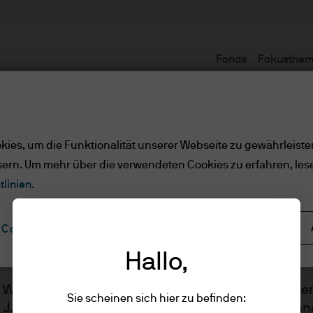
Fonds
Fokusthe
Nutzungsbedingungen
ies, um die Funktionalität unserer Webseite zu gewährleiste
sern. Um mehr über die verwendeten Cookies zu erfahren, les
tlinien.
Alle ablehnen
Cookie-Einstellungen
gen
Hallo,
er Website werden von JPMorgan Asset Managemen
Sie scheinen sich hier zu befinden:
n J.P. Morgan Asset Management ist, dem Markenn