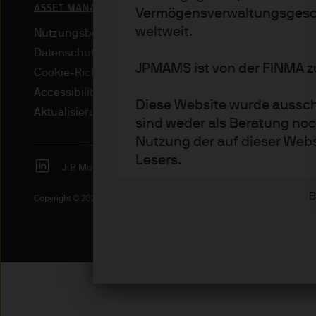
Vermögensverwaltungsgesch
weltweit.
Nutzungsbedingungen
Datenschutzrichtlinien
JPMAMS ist von der FINMA zu
Cookie-Richtlinien
Accessibility
Diese Website wurde ausschl
Aktualisierungen von regulativen Vorschriften
sind weder als Beratung noc
Nutzung der auf dieser Webs
Lesers.
J.P. Morgan
JPMorgan Chase
Chase
Die Informationen auf dieser
B
Copyright © 2026 JPMorgan Chase & Co., alle Rechte vorbehalten.
Institutionelle Anleger – ei
qualifizierter Anleger gemä
Privatanleger – jedoch nur, 