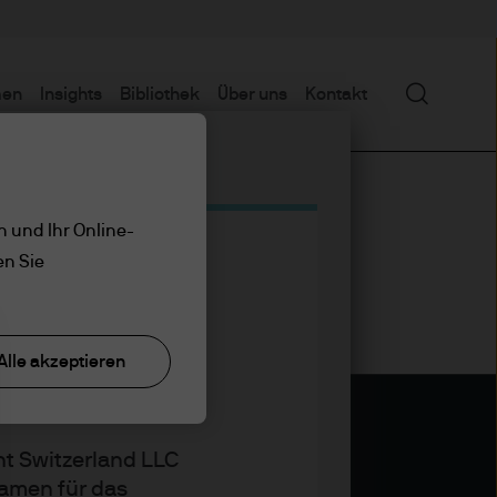
Suchen
men
Insights
Bibliothek
Über uns
Kontakt
n und Ihr Online-
en Sie
Alle akzeptieren
t Switzerland LLC
amen für das