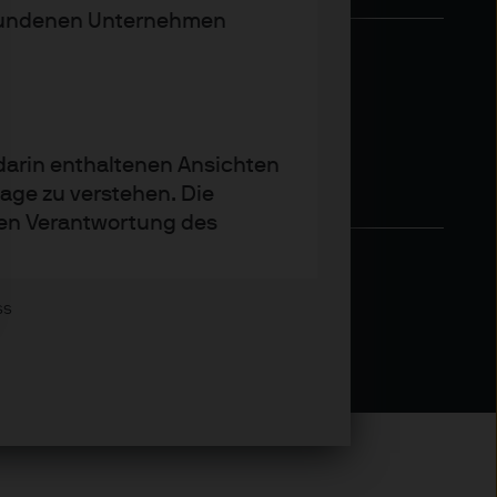
rbundenen Unternehmen
 darin enthaltenen Ansichten
age zu verstehen. Die
igen Verantwortung des
ss
egenparteien und sonstiger
s zugreifen.