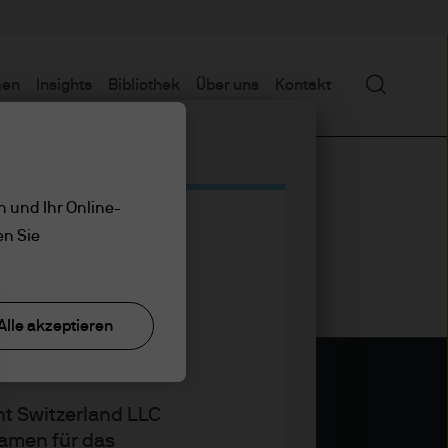
Suchen
men
Insights
Bibliothek
Über uns
Kontakt
n und Ihr Online-
en Sie
Alle akzeptieren
t Switzerland LLC
amen für das