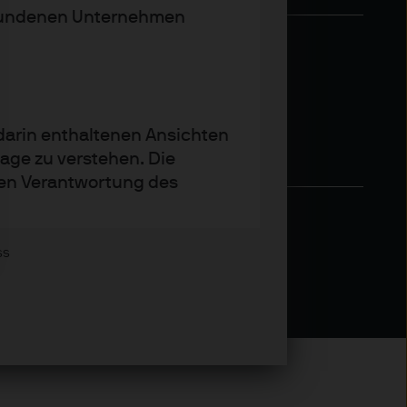
rbundenen Unternehmen
 darin enthaltenen Ansichten
age zu verstehen. Die
igen Verantwortung des
ss
egenparteien und sonstiger
s zugreifen.