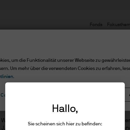
Fonds
Fokusthe
Nutzungsbedingungen
ies, um die Funktionalität unserer Webseite zu gewährleiste
sern. Um mehr über die verwendeten Cookies zu erfahren, les
tlinien.
Alle ablehnen
Cookie-Einstellungen
gen
Hallo,
er Website werden von JPMorgan Asset Managemen
Sie scheinen sich hier zu befinden:
n J.P. Morgan Asset Management ist, dem Markenn