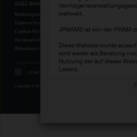
Vermögensverwaltungsgesch
weltweit.
Nutzungsbedingungen
Datenschutzrichtlinien
JPMAMS ist von der FINMA zu
Cookie-Richtlinien
Accessibility
Diese Website wurde ausschl
Aktualisierungen von regulativen Vorschriften
sind weder als Beratung noc
Nutzung der auf dieser Webs
Lesers.
J.P. Morgan
JPMorgan Chase
Chase
Die Informationen auf dieser
B
Copyright © 2026 JPMorgan Chase & Co., alle Rechte vorbehalten.
Institutionelle Anleger – ei
qualifizierter Anleger gemä
Privatanleger – jedoch nur, 