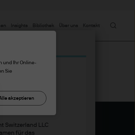
Suchen
men
Insights
Bibliothek
Über uns
Kontakt
n und Ihr Online-
en Sie
Alle akzeptieren
t Switzerland LLC
amen für das