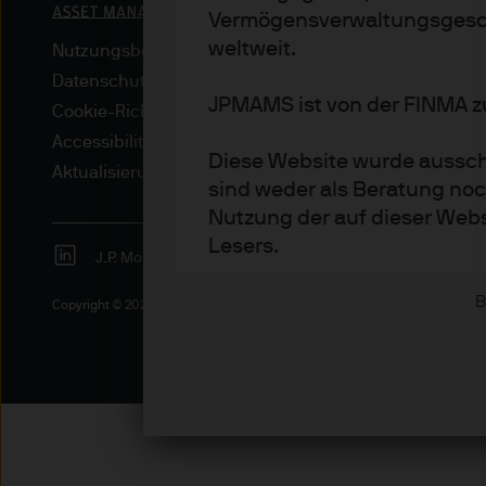
Vermögensverwaltungsgesch
weltweit.
Nutzungsbedingungen
Datenschutzrichtlinien
JPMAMS ist von der FINMA zu
Cookie-Richtlinien
Accessibility
Diese Website wurde ausschl
Aktualisierungen von regulativen Vorschriften
sind weder als Beratung noc
Nutzung der auf dieser Webs
Lesers.
J.P. Morgan
JPMorgan Chase
Chase
Die Informationen auf dieser
B
Copyright © 2026 JPMorgan Chase & Co., alle Rechte vorbehalten.
Institutionelle Anleger – ei
qualifizierter Anleger gemä
Privatanleger – jedoch nur, 