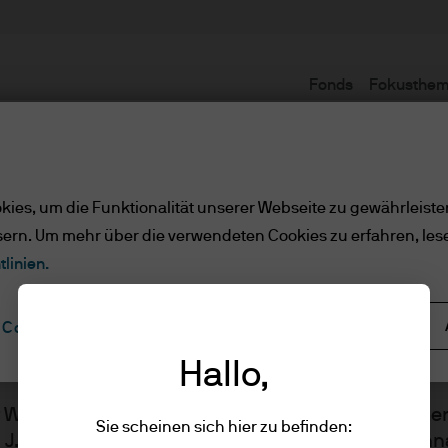
Fonds
Fokusthe
Nutzungsbedingungen
ies, um die Funktionalität unserer Webseite zu gewährleiste
sern. Um mehr über die verwendeten Cookies zu erfahren, les
tlinien.
Alle ablehnen
Cookie-Einstellungen
gen
Hallo,
er Website werden von JPMorgan Asset Managemen
Sie scheinen sich hier zu befinden:
n J.P. Morgan Asset Management ist, dem Markenn