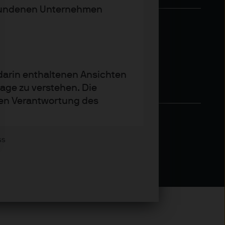
rbundenen Unternehmen
 darin enthaltenen Ansichten
age zu verstehen. Die
igen Verantwortung des
ss
egenparteien und sonstiger
s zugreifen.