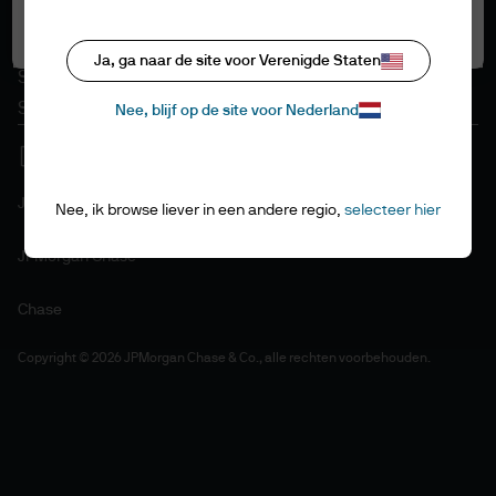
Cookiebeleid
Alle cookies accepteren
Toegankelijkheid
Ja, ga naar de site voor Verenigde Staten
Sitemap
Stewardship als beleggers
Nee, blijf op de site voor Nederland
J.P. Morgan
Nee, ik browse liever in een andere regio,
selecteer hier
JPMorgan Chase
Chase
Copyright © 2026 JPMorgan Chase & Co., alle rechten voorbehouden.