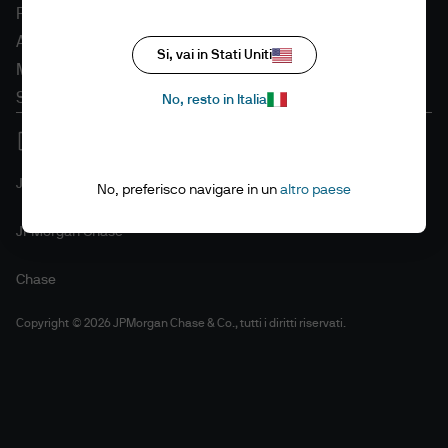
Politica in materia di cookie
Accessibilità
Si, vai in Stati Uniti
Mappa del sito
Stewardship degli investimenti
No, resto in Italia
J.P. Morgan
No, preferisco navigare in un
altro paese
JPMorgan Chase
Chase
Copyright © 2026 JPMorgan Chase & Co., tutti i diritti riservati.