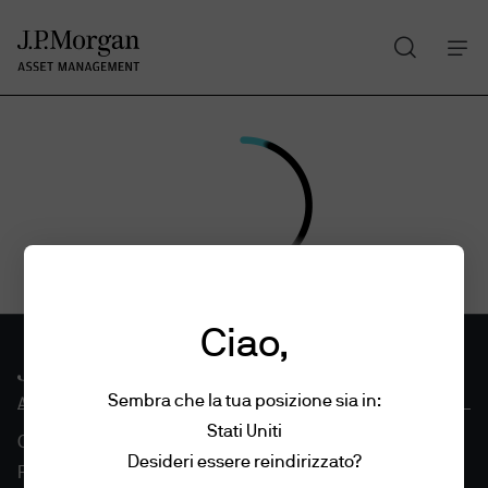
Cerca
Skip
to
main
content
Ciao,
Sembra che la tua posizione sia in:
Stati Uniti
Condizioni di utilizzo
Desideri essere reindirizzato?
Politica in materia di privacy