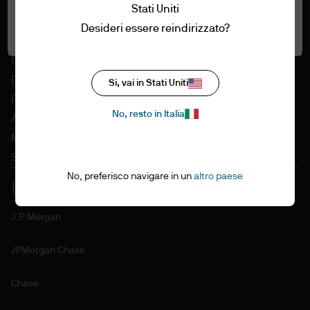
Stati Uniti
Desideri essere reindirizzato?
Accetta tutti i cookie
Condizioni di utilizzo
Politica in materia di privacy
Si, vai in Stati Uniti
Politica in materia di cookie
No, resto in Italia
Accessibilità
Mappa del sito
Stewardship degli investimenti
No, preferisco navigare in un
altro paese
J.P. Morgan
JPMorgan Chase
Chase