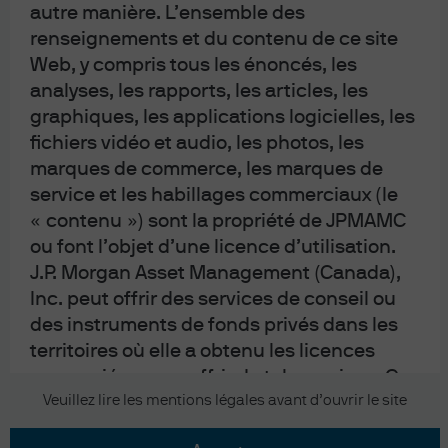
autre manière. L’ensemble des
informations et le matériel contenus dans ce site Web soient réputés exacts
renseignements et du contenu de ce site
au moment de leur préparation, J.P. Morgan Asset Management (Canada) Inc.
(et ses sociétés affiliées, filiales ou sous-conseillers) ne peuvent garantir
Web, y compris tous les énoncés, les
qu’ils sont exacts, complets ou à jour en tout temps. En accédant à ce site
analyses, les rapports, les articles, les
Web ou à l’une de ses pages, vous comprenez, acceptez et convenez des
graphiques, les applications logicielles, les
conditions énoncées ci-dessus. Si vous n’acceptez pas ces conditions, ne
fichiers vidéo et audio, les photos, les
consultez pas le site Web ni aucune de ses pages. Ce site web est publié au
marques de commerce, les marques de
Canada par JPMorgan Asset Management (Canada) Inc., qui est un
service et les habillages commerciaux (le
gestionnaire de portefeuille et courtier sur le marché dispensé enregistré
dans toutes les provinces et territoires du Canada, sauf le Yukon, ainsi qu’un
« contenu ») sont la propriété de JPMAMC
gestionnaire de fonds d’investissement en Colombie-Britannique, en Ontario,
ou font l’objet d’une licence d’utilisation.
au Québec et à Terre-Neuve-et-Labrador. JPMorgan Asset Management
J.P. Morgan Asset Management (Canada),
(Canada) Inc., est également conseiller en dérivés au Manitoba, gestionnaire
Inc. peut offrir des services de conseil ou
de négociation de marchandises en Ontario, et gestionnaire de portefeuille
des instruments de fonds privés dans les
de dérivés au Québec.
territoires où elle a obtenu les licences
J.P. Morgan Asset Management est la marque de l’activité de gestion d’actifs
appropriées pour offrir de tels services. Ce
de JPMorgan Chase & Co. et de ses sociétés affiliées dans le monde entier.
site Web n’est pas destiné aux personnes
Veuillez lire les mentions légales avant d’ouvrir le site
d’un territoire où la publication ou la mise à